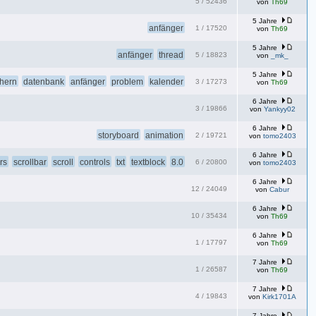
5
/
52436
von
Th69
5 Jahre
anfänger
1
/
17520
von
Th69
5 Jahre
anfänger
thread
5
/
18823
von
_mk_
5 Jahre
hern
datenbank
anfänger
problem
kalender
3
/
17273
von
Th69
6 Jahre
3
/
19866
von
Yankyy02
6 Jahre
storyboard
animation
2
/
19721
von
tomo2403
6 Jahre
rs
scrollbar
scroll
controls
txt
textblock
8.0
6
/
20800
von
tomo2403
6 Jahre
12
/
24049
von
Cabur
6 Jahre
10
/
35434
von
Th69
6 Jahre
1
/
17797
von
Th69
7 Jahre
1
/
26587
von
Th69
7 Jahre
4
/
19843
von
Kirk1701A
7 Jahre