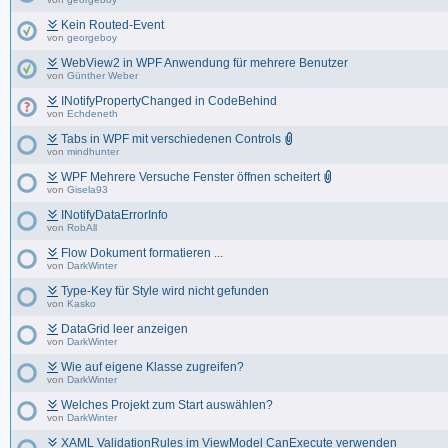
Kein Routed-Event
von
georgeboy
WebView2 in WPF Anwendung für mehrere Benutzer
von
Günther Weber
INotifyPropertyChanged in CodeBehind
von
Echdeneth
Tabs in WPF mit verschiedenen Controls
von
mindhunter
WPF Mehrere Versuche Fenster öffnen scheitert
von
Gisela93
INotifyDataErrorInfo
von
RobAll
Flow Dokument formatieren ...
von
DarkWinter
Type-Key für Style wird nicht gefunden
von
Kasko
DataGrid leer anzeigen
von
DarkWinter
Wie auf eigene Klasse zugreifen?
von
DarkWinter
Welches Projekt zum Start auswählen?
von
DarkWinter
XAML ValidationRules im ViewModel CanExecute verwenden