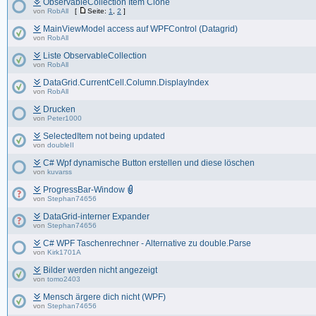
ObservableCollection Item Clone
von
RobAll
[
Seite:
1
,
2
]
MainViewModel access auf WPFControl (Datagrid)
von
RobAll
Liste ObservableCollection
von
RobAll
DataGrid.CurrentCell.Column.DisplayIndex
von
RobAll
Drucken
von
Peter1000
SelectedItem not being updated
von
doubleII
C# Wpf dynamische Button erstellen und diese löschen
von
kuvarss
ProgressBar-Window
von
Stephan74656
DataGrid-interner Expander
von
Stephan74656
C# WPF Taschenrechner - Alternative zu double.Parse
von
Kirk1701A
Bilder werden nicht angezeigt
von
tomo2403
Mensch ärgere dich nicht (WPF)
von
Stephan74656