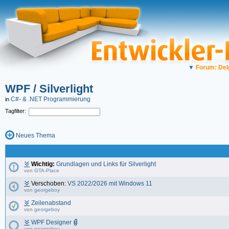
▼
Forum: Del
WPF / Silverlight
C#- & .NET Programmierung
in
Tagfilter:
Neues Thema
Wichtig:
Grundlagen und Links für Silverlight
von
GTA-Place
Verschoben:
VS 2022/2026 mit Windows 11
von
georgeboy
Zeilenabstand
von
georgeboy
WPF Designer
von
georgeboy