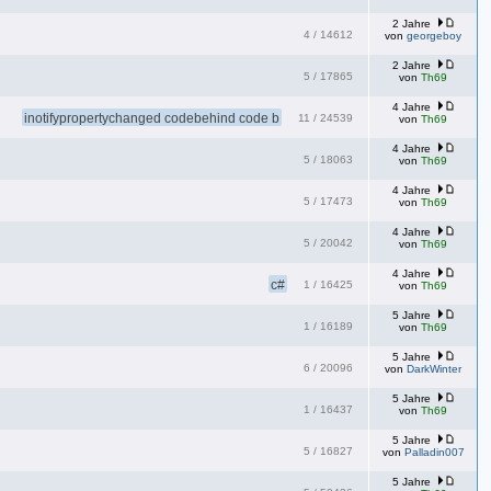
2 Jahre
4
/
14612
von
georgeboy
2 Jahre
5
/
17865
von
Th69
4 Jahre
inotifypropertychanged codebehind code b
11
/
24539
von
Th69
4 Jahre
5
/
18063
von
Th69
4 Jahre
5
/
17473
von
Th69
4 Jahre
5
/
20042
von
Th69
4 Jahre
c#
1
/
16425
von
Th69
5 Jahre
1
/
16189
von
Th69
5 Jahre
6
/
20096
von
DarkWinter
5 Jahre
1
/
16437
von
Th69
5 Jahre
5
/
16827
von
Palladin007
5 Jahre