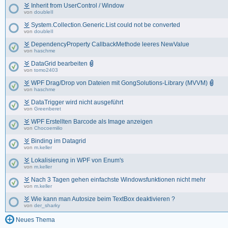
Inherit from UserControl / Window
von
doubleII
System.Collection.Generic.List could not be converted
von
doubleII
DependencyProperty CallbackMethode leeres NewValue
von
haschme
DataGrid bearbeiten
von
tomo2403
WPF Drag/Drop von Dateien mit GongSolutions-Library (MVVM)
von
haschme
DataTrigger wird nicht ausgeführt
von
Greenberet
WPF Erstellten Barcode als Image anzeigen
von
Chocoemilio
Binding im Datagrid
von
m.keller
Lokalisierung in WPF von Enum's
von
m.keller
Nach 3 Tagen gehen einfachste Windowsfunktionen nicht mehr
von
m.keller
Wie kann man Autosize beim TextBox deaktivieren ?
von
der_sharky
Neues Thema