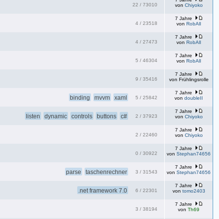
22
/
73010
von
Chiyoko
7 Jahre
4
/
23518
von
RobAll
7 Jahre
4
/
27473
von
RobAll
7 Jahre
5
/
46304
von
RobAll
7 Jahre
9
/
35416
von
Frühlingsrolle
7 Jahre
binding
mvvm
xaml
5
/
25842
von
doubleII
7 Jahre
listen
dynamic
controls
buttons
c#
2
/
37923
von
Chiyoko
7 Jahre
2
/
22460
von
Chiyoko
7 Jahre
0
/
30922
von
Stephan74656
7 Jahre
parse
taschenrechner
3
/
31543
von
Stephan74656
7 Jahre
.net framework 7.0
6
/
22301
von
tomo2403
7 Jahre
3
/
38194
von
Th69