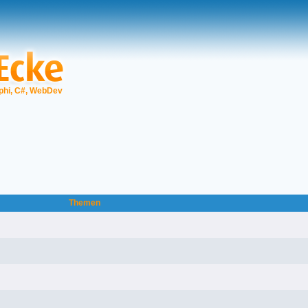
phi, C#, WebDev
Themen