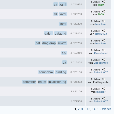
8 Jahre
c#
xaml
1
/
24624
von
Th69
8 Jahre
c#
xaml
1
/
30253
von
Th69
8 Jahre
xaml
6
/
22220
von
haschme
8 Jahre
daten
datagrid
9
/
23468
von
tomo2403
8 Jahre
net
drag drop
mvvm
4
/
23756
von
haschme
8 Jahre
4.0
4
/
19866
von
Greenberet
8 Jahre
c#
2
/
19404
von
Chocoemilio
8 Jahre
combobox
binding
8
/
23136
von
Palladin007
8 Jahre
converter
enum
lokalisierung
8
/
26382
von
Frühlingsrolle
8 Jahre
8
/
21159
von
m.keller
8 Jahre
1
/
27556
von
Palladin007
1
,
2
,
3
...
13
,
14
,
15
Weiter