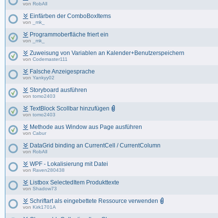
von
RobAll
Einfärben der ComboBoxItems
von
_mk_
Programmoberfläche friert ein
von
_mk_
Zuweisung von Variablen an Kalender+Benutzerspeichern
von
Codemaster111
Falsche Anzeigesprache
von
Yankyy02
Storyboard ausführen
von
tomo2403
TextBlock Scollbar hinzufügen
von
tomo2403
Methode aus Window aus Page ausführen
von
Cabur
DataGrid binding an CurrentCell / CurrentColumn
von
RobAll
WPF - Lokalisierung mit Datei
von
Raven280438
Listbox SelectedItem Produkttexte
von
Shadow73
Schriftart als eingebettete Ressource verwenden
von
Kirk1701A