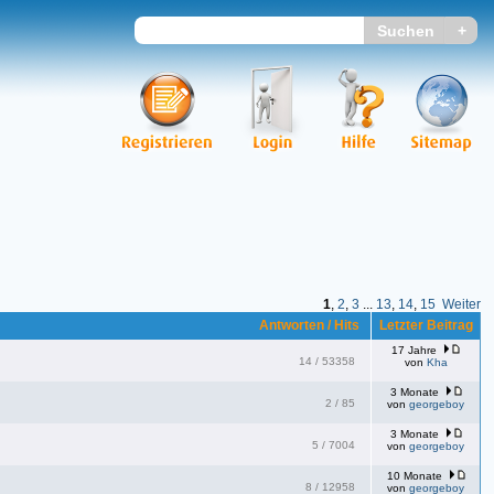
1
,
2
,
3
...
13
,
14
,
15
Weiter
Antworten / Hits
Letzter Beitrag
17 Jahre
14
/
53358
von
Kha
3 Monate
2
/
85
von
georgeboy
3 Monate
5
/
7004
von
georgeboy
10 Monate
8
/
12958
von
georgeboy