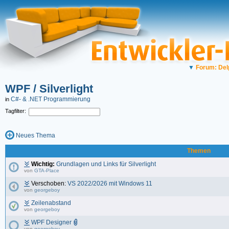
▼
Forum: Del
WPF / Silverlight
C#- & .NET Programmierung
in
Tagfilter:
Neues Thema
Themen
Wichtig:
Grundlagen und Links für Silverlight
von
GTA-Place
Verschoben:
VS 2022/2026 mit Windows 11
von
georgeboy
Zeilenabstand
von
georgeboy
WPF Designer
von
georgeboy