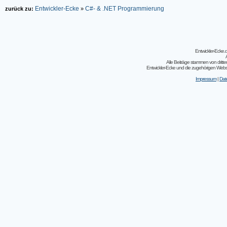
Entwickler-Ecke
C#- & .NET Programmierung
zurück zu:
»
Entwickler-Ecke
Alle Beiträge stammen von dritt
Entwickler-Ecke und die zugehörigen Webseit
Impressum
|
Dat