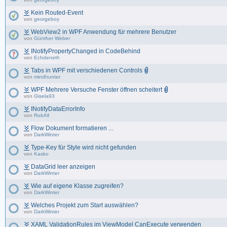
Kein Routed-Event
von
georgeboy
WebView2 in WPF Anwendung für mehrere Benutzer
von
Günther Weber
INotifyPropertyChanged in CodeBehind
von
Echdeneth
Tabs in WPF mit verschiedenen Controls
von
mindhunter
WPF Mehrere Versuche Fenster öffnen scheitert
von
Gisela93
INotifyDataErrorInfo
von
RobAll
Flow Dokument formatieren ...
von
DarkWinter
Type-Key für Style wird nicht gefunden
von
Kasko
DataGrid leer anzeigen
von
DarkWinter
Wie auf eigene Klasse zugreifen?
von
DarkWinter
Welches Projekt zum Start auswählen?
von
DarkWinter
XAML ValidationRules im ViewModel CanExecute verwenden