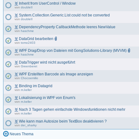
Inherit from UserControl / Window
von
doubleII
System.Collection.Generic.List could not be converted
von
doubleII
DependencyProperty CallbackMethode leeres NewValue
von
haschme
DataGrid bearbeiten
von
tomo2403
WPF Drag/Drop von Dateien mit GongSolutions-Library (MVVM)
von
haschme
DataTrigger wird nicht ausgeführt
von
Greenberet
WPF Erstellten Barcode als Image anzeigen
von
Chocoemilio
Binding im Datagrid
von
m.keller
Lokalisierung in WPF von Enum's
von
m.keller
Nach 3 Tagen gehen einfachste Windowsfunktionen nicht mehr
von
m.keller
Wie kann man Autosize beim TextBox deaktivieren ?
von
der_sharky
Neues Thema