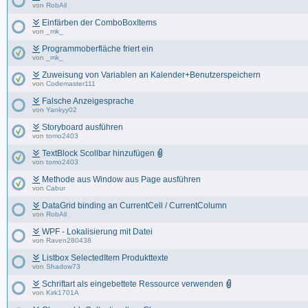
von
RobAll
Einfärben der ComboBoxItems
von
_mk_
Programmoberfläche friert ein
von
_mk_
Zuweisung von Variablen an Kalender+Benutzerspeichern
von
Codemaster111
Falsche Anzeigesprache
von
Yankyy02
Storyboard ausführen
von
tomo2403
TextBlock Scollbar hinzufügen
von
tomo2403
Methode aus Window aus Page ausführen
von
Cabur
DataGrid binding an CurrentCell / CurrentColumn
von
RobAll
WPF - Lokalisierung mit Datei
von
Raven280438
Listbox SelectedItem Produkttexte
von
Shadow73
Schriftart als eingebettete Ressource verwenden
von
Kirk1701A