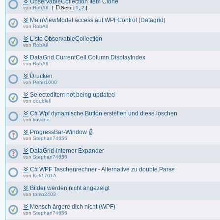
ObservableCollection Item Clone
von
RobAll
[
Seite:
1
,
2
]
MainViewModel access auf WPFControl (Datagrid)
von
RobAll
Liste ObservableCollection
von
RobAll
DataGrid.CurrentCell.Column.DisplayIndex
von
RobAll
Drucken
von
Peter1000
SelectedItem not being updated
von
doubleII
C# Wpf dynamische Button erstellen und diese löschen
von
kuvarss
ProgressBar-Window
von
Stephan74656
DataGrid-interner Expander
von
Stephan74656
C# WPF Taschenrechner - Alternative zu double.Parse
von
Kirk1701A
Bilder werden nicht angezeigt
von
tomo2403
Mensch ärgere dich nicht (WPF)
von
Stephan74656