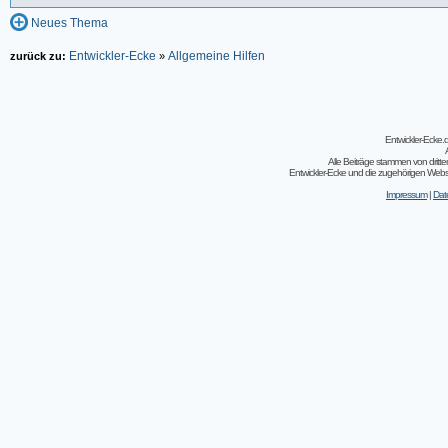
Neues Thema
Entwickler-Ecke
Allgemeine Hilfen
zurück zu:
»
Entwickler-Ecke
Alle Beiträge stammen von dritt
Entwickler-Ecke und die zugehörigen Webseit
Impressum
|
Dat