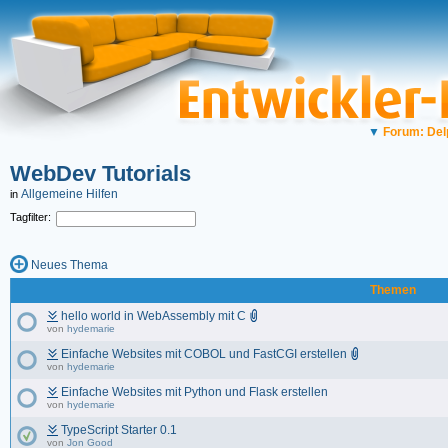
▼
Forum: Del
WebDev Tutorials
Allgemeine Hilfen
in
Tagfilter:
Neues Thema
Themen
hello world in WebAssembly mit C
von
hydemarie
Einfache Websites mit COBOL und FastCGI erstellen
von
hydemarie
Einfache Websites mit Python und Flask erstellen
von
hydemarie
TypeScript Starter 0.1
von
Jon Good