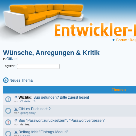
▼
Forum: Del
Wünsche, Anregungen & Kritik
Offiziell
in
Tagfilter:
Neues Thema
Themen
Wichtig:
Bug gefunden? Bitte zuerst lesen!
von
Christian S.
Gibt es Euch noch?
von
georgeboy
Bug "Passwort zurücksetzen" / "Passwort vergessen"
von
riz_tmp
Beitrag fehlt "Eintrags-Modus"
von
Gagga