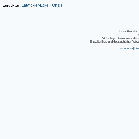
Entwickler-Ecke
Offiziell
zurück zu:
»
Entwickler-Ecke
Alle Beiträge stammen von dritt
Entwickler-Ecke und die zugehörigen Webseit
Impressum
|
Dat