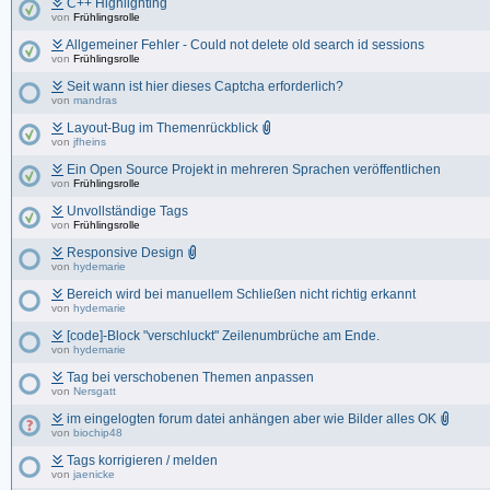
C++ Highlighting
von
Frühlingsrolle
Allgemeiner Fehler - Could not delete old search id sessions
von
Frühlingsrolle
Seit wann ist hier dieses Captcha erforderlich?
von
mandras
Layout-Bug im Themenrückblick
von
jfheins
Ein Open Source Projekt in mehreren Sprachen veröffentlichen
von
Frühlingsrolle
Unvollständige Tags
von
Frühlingsrolle
Responsive Design
von
hydemarie
Bereich wird bei manuellem Schließen nicht richtig erkannt
von
hydemarie
[code]-Block "verschluckt" Zeilenumbrüche am Ende.
von
hydemarie
Tag bei verschobenen Themen anpassen
von
Nersgatt
im eingelogten forum datei anhängen aber wie Bilder alles OK
von
biochip48
Tags korrigieren / melden
von
jaenicke