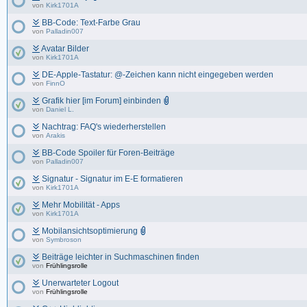
von
Kirk1701A
BB-Code: Text-Farbe Grau
von
Palladin007
Avatar Bilder
von
Kirk1701A
DE-Apple-Tastatur: @-Zeichen kann nicht eingegeben werden
von
FinnO
Grafik hier [im Forum] einbinden
von
Daniel L.
Nachtrag: FAQ's wiederherstellen
von
Arakis
BB-Code Spoiler für Foren-Beiträge
von
Palladin007
Signatur - Signatur im E-E formatieren
von
Kirk1701A
Mehr Mobilität - Apps
von
Kirk1701A
Mobilansichtsoptimierung
von
Symbroson
Beiträge leichter in Suchmaschinen finden
von
Frühlingsrolle
Unerwarteter Logout
von
Frühlingsrolle