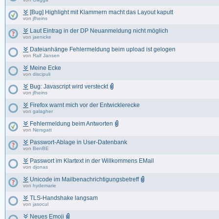
[Bug] Highlight mit Klammern macht das Layout kaputt
von
jfheins
Laut Eintrag in der DP Neuanmeldung nicht möglich
von
jaenicke
Dateianhänge Fehlermeldung beim upload ist gelogen
von
Ralf Jansen
Meine Ecke
von
discipuli
Bug: Javascript wird versteckt
von
jfheins
Firefox warnt mich vor der Entwicklerecke
von
galagher
Fehlermeldung beim Antworten
von
Nersgatt
Passwort-Ablage in User-Datenbank
von
BenBE
Passwort im Klartext in der Willkommens EMail
von
djonas
Unicode im Mailbenachrichtigungsbetreff
von
hydemarie
TLS-Handshake langsam
von
jasocul
Neues Emoji