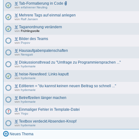
Tab-Formatierung in Code
von
erfahrener Neuling
Mehrere Tags auf einmal anlegen
von
Ralf Jansen
Taganordnung verändern
von
Frühlingsrolle
Bilder des Teams
von
Popov
Hausaufgabenpatenschaften
von
Nersgatt
Diskussionsthread zu "Umfrage zu Programmiersprachen ..."
von
hydemarie
heise-Newsfeed: Links kaputt
von
hydemarie
Editieren = "du kannst keinen neuen Beitrag so schnell ..."
von
hydemarie
Betreffzeilen länger machen
von
hydemarie
Einmaliger Fehler in Template-Datei
von
Yogu
Textbox verdeckt Absenden-Knopf
von
hydemarie
Neues Thema