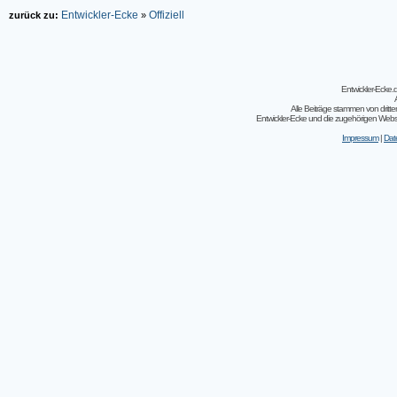
Entwickler-Ecke
Offiziell
zurück zu:
»
Entwickler-Ecke
Alle Beiträge stammen von dritt
Entwickler-Ecke und die zugehörigen Webseit
Impressum
|
Dat