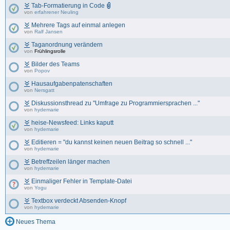
Tab-Formatierung in Code
von
erfahrener Neuling
Mehrere Tags auf einmal anlegen
von
Ralf Jansen
Taganordnung verändern
von
Frühlingsrolle
Bilder des Teams
von
Popov
Hausaufgabenpatenschaften
von
Nersgatt
Diskussionsthread zu "Umfrage zu Programmiersprachen ..."
von
hydemarie
heise-Newsfeed: Links kaputt
von
hydemarie
Editieren = "du kannst keinen neuen Beitrag so schnell ..."
von
hydemarie
Betreffzeilen länger machen
von
hydemarie
Einmaliger Fehler in Template-Datei
von
Yogu
Textbox verdeckt Absenden-Knopf
von
hydemarie
Neues Thema