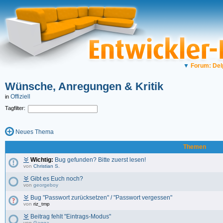
▼
Forum: Del
Wünsche, Anregungen & Kritik
Offiziell
in
Tagfilter:
Neues Thema
Themen
Wichtig:
Bug gefunden? Bitte zuerst lesen!
von
Christian S.
Gibt es Euch noch?
von
georgeboy
Bug "Passwort zurücksetzen" / "Passwort vergessen"
von
riz_tmp
Beitrag fehlt "Eintrags-Modus"
von
Gagga