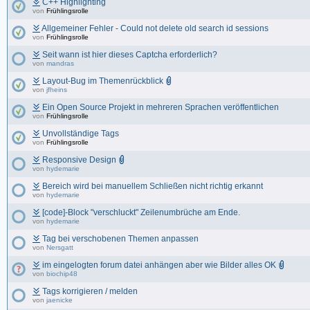
C++ Highlighting
von
Frühlingsrolle
Allgemeiner Fehler - Could not delete old search id sessions
von
Frühlingsrolle
Seit wann ist hier dieses Captcha erforderlich?
von
mandras
Layout-Bug im Themenrückblick
von
jfheins
Ein Open Source Projekt in mehreren Sprachen veröffentlichen
von
Frühlingsrolle
Unvollständige Tags
von
Frühlingsrolle
Responsive Design
von
hydemarie
Bereich wird bei manuellem Schließen nicht richtig erkannt
von
hydemarie
[code]-Block "verschluckt" Zeilenumbrüche am Ende.
von
hydemarie
Tag bei verschobenen Themen anpassen
von
Nersgatt
im eingelogten forum datei anhängen aber wie Bilder alles OK
von
biochip48
Tags korrigieren / melden
von
jaenicke