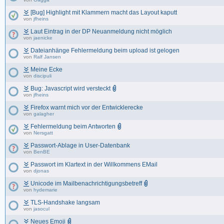
[Bug] Highlight mit Klammern macht das Layout kaputt
von
jfheins
Laut Eintrag in der DP Neuanmeldung nicht möglich
von
jaenicke
Dateianhänge Fehlermeldung beim upload ist gelogen
von
Ralf Jansen
Meine Ecke
von
discipuli
Bug: Javascript wird versteckt
von
jfheins
Firefox warnt mich vor der Entwicklerecke
von
galagher
Fehlermeldung beim Antworten
von
Nersgatt
Passwort-Ablage in User-Datenbank
von
BenBE
Passwort im Klartext in der Willkommens EMail
von
djonas
Unicode im Mailbenachrichtigungsbetreff
von
hydemarie
TLS-Handshake langsam
von
jasocul
Neues Emoji