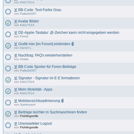
von
Kirk1701A
BB-Code: Text-Farbe Grau
von
Palladin007
Avatar Bilder
von
Kirk1701A
DE-Apple-Tastatur: @-Zeichen kann nicht eingegeben werden
von
FinnO
Grafik hier [im Forum] einbinden
von
Daniel L.
Nachtrag: FAQ's wiederherstellen
von
Arakis
BB-Code Spoiler für Foren-Beiträge
von
Palladin007
Signatur - Signatur im E-E formatieren
von
Kirk1701A
Mehr Mobilität - Apps
von
Kirk1701A
Mobilansichtsoptimierung
von
Symbroson
Beiträge leichter in Suchmaschinen finden
von
Frühlingsrolle
Unerwarteter Logout
von
Frühlingsrolle