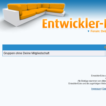
▼
Forum: Del
G
Gruppen ohne Deine Mitgliedschaft
Entwickler-Ecke
Alle Beiträge stammen von dritt
Entwickler-Ecke und die zugehörigen Webseit
Impressum
|
Dat