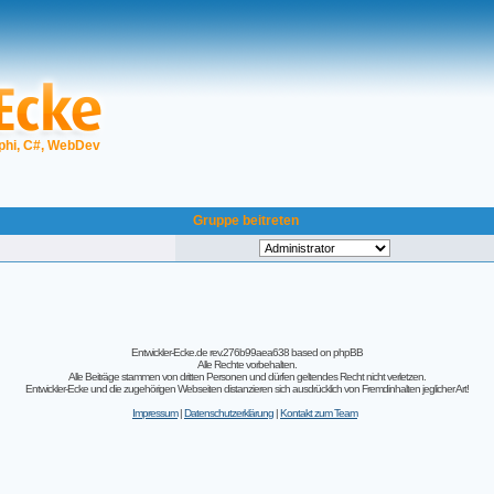
phi, C#, WebDev
Gruppe beitreten
Entwickler-Ecke.de rev.276b99aea638
based on
phpBB
Alle Rechte vorbehalten.
Alle Beiträge stammen von dritten Personen und dürfen geltendes Recht nicht verletzen.
Entwickler-Ecke und die zugehörigen Webseiten distanzieren sich ausdrücklich von Fremdinhalten jeglicher Art!
Impressum
|
Datenschutzerklärung
|
Kontakt zum Team