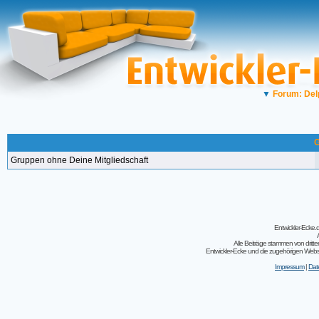
▼
Forum: Del
G
Gruppen ohne Deine Mitgliedschaft
Entwickler-Ecke
Alle Beiträge stammen von dritt
Entwickler-Ecke und die zugehörigen Webseit
Impressum
|
Dat