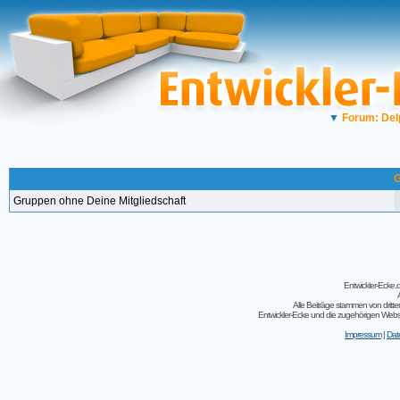
▼
Forum: Del
G
Gruppen ohne Deine Mitgliedschaft
Entwickler-Ecke
Alle Beiträge stammen von dritt
Entwickler-Ecke und die zugehörigen Webseit
Impressum
|
Dat