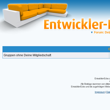
▼
Forum: Del
G
Gruppen ohne Deine Mitgliedschaft
Entwickler-Ecke
Alle Beiträge stammen von dritt
Entwickler-Ecke und die zugehörigen Webseit
Impressum
|
Dat