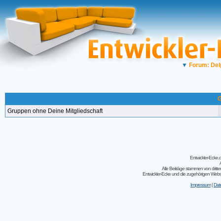
▼
Forum: Del
G
Gruppen ohne Deine Mitgliedschaft
Entwickler-Ecke
Alle Beiträge stammen von dritt
Entwickler-Ecke und die zugehörigen Webseit
Impressum
|
Dat