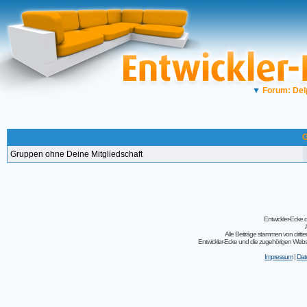
▼
Forum: Del
G
Gruppen ohne Deine Mitgliedschaft
Entwickler-Ecke
Alle Beiträge stammen von dritt
Entwickler-Ecke und die zugehörigen Webseit
Impressum
|
Dat