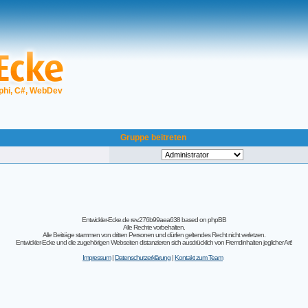
phi, C#, WebDev
Gruppe beitreten
Entwickler-Ecke.de rev.276b99aea638
based on
phpBB
Alle Rechte vorbehalten.
Alle Beiträge stammen von dritten Personen und dürfen geltendes Recht nicht verletzen.
Entwickler-Ecke und die zugehörigen Webseiten distanzieren sich ausdrücklich von Fremdinhalten jeglicher Art!
Impressum
|
Datenschutzerklärung
|
Kontakt zum Team