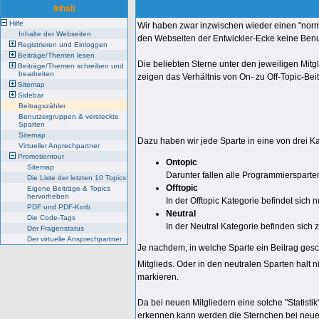
Inhalt
Hilfe
Wir haben zwar inzwischen wieder einen "norma
Inhalte der Webseiten
den Webseiten der Entwickler-Ecke keine Benu
Registrieren und Einloggen
Beiträge/Themen lesen
Die beliebten Sterne unter den jeweiligen Mit
Beiträge/Themen schreiben und
bearbeiten
zeigen das Verhältnis von On- zu Off-Topic-Beit
Sitemap
Sidebar
Beitragszähler
Benutzergruppen & versteckte
Sparten
Sitemap
Dazu haben wir jede Sparte in eine von drei K
Virtueller Anprechpartner
Promotiontour
Ontopic
Sitemap
Darunter fallen alle Programmiersparte
Die Liste der letzten 10 Topics
Offtopic
Eigene Beiträge & Topics
hervorheben
In der Offtopic Kategorie befindet sich n
PDF und PDF-Korb
Neutral
Die Code-Tags
In der Neutral Kategorie befinden sich 
Der Fragenstatus
Der virtuelle Ansprechpartner
Je nachdem, in welche Sparte ein Beitrag gesc
Mitglieds. Oder in den neutralen Sparten halt n
markieren.
Da bei neuen Mitgliedern eine solche "Statisti
erkennen kann werden die Sternchen bei neuen