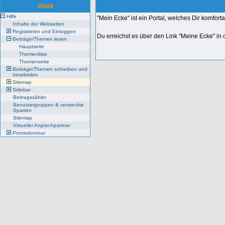
Inhalt
Hilfe
"Mein Ecke" ist ein Portal, welches Dir komfor
Inhalte der Webseiten
Registrieren und Einloggen
Du erreichst es über den Link "Meine Ecke" in
Beiträge/Themen lesen
Hauptseite
Themenliste
Themenseite
Beiträge/Themen schreiben und
bearbeiten
Sitemap
Sidebar
Beitragszähler
Benutzergruppen & versteckte
Sparten
Sitemap
Virtueller Anprechpartner
Promotiontour