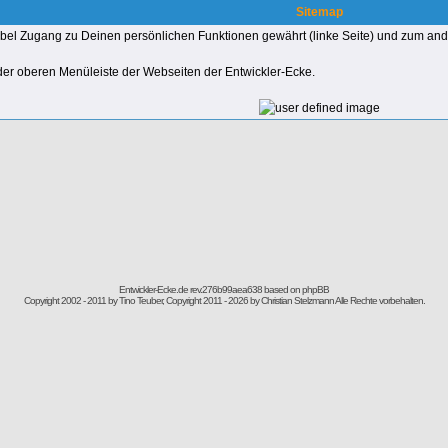
Sitemap
tabel Zugang zu Deinen persönlichen Funktionen gewährt (linke Seite) und zum ander
 der oberen Menüleiste der Webseiten der Entwickler-Ecke.
Entwickler-Ecke.de rev.276b99aea638
based on
phpBB
Copyright 2002 - 2011 by Tino Teuber, Copyright 2011 - 2026 by Christian Stelzmann Alle Rechte vorbehalten.