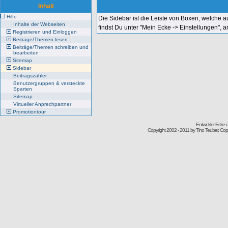
Inhalt
Hilfe
Die Sidebar ist die Leiste von Boxen, welche 
Inhalte der Webseiten
findst Du unter "Mein Ecke -> Einstellungen", 
Registrieren und Einloggen
Beiträge/Themen lesen
Beiträge/Themen schreiben und
bearbeiten
Sitemap
Sidebar
Beitragszähler
Benutzergruppen & versteckte
Sparten
Sitemap
Virtueller Anprechpartner
Promotiontour
Entwickler-Ecke
Copyright 2002 - 2011 by Tino Teuber, Copy