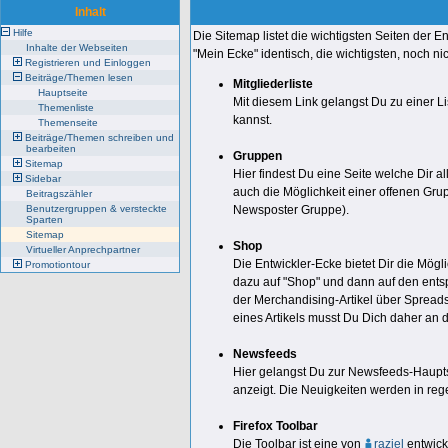
Inhalt
Hilfe
Die Sitemap listet die wichtigsten Seiten der E
Inhalte der Webseiten
"Mein Ecke" identisch, die wichtigsten, noch ni
Registrieren und Einloggen
Beiträge/Themen lesen
Mitgliederliste
Hauptseite
Mit diesem Link gelangst Du zu einer Li
Themenliste
kannst.
Themenseite
Beiträge/Themen schreiben und
bearbeiten
Gruppen
Sitemap
Hier findest Du eine Seite welche Dir 
Sidebar
auch die Möglichkeit einer offenen Gru
Beitragszähler
Benutzergruppen & versteckte
Newsposter Gruppe).
Sparten
Sitemap
Shop
Virtueller Anprechpartner
Die Entwickler-Ecke bietet Dir die Mögl
Promotiontour
dazu auf "Shop" und dann auf den ents
der Merchandising-Artikel über Spreads
eines Artikels musst Du Dich daher an
Newsfeeds
Hier gelangst Du zur Newsfeeds-Hauptse
anzeigt. Die Neuigkeiten werden in reg
Firefox Toolbar
Die Toolbar ist eine von
raziel
entwick