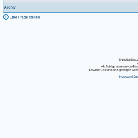
Archiv
Eine Frage stellen
Entwickler-Ecke
Alle Beiträge stammen von dritt
Entwickler-Ecke und die zugehörigen Webseit
Impressum
|
Dat