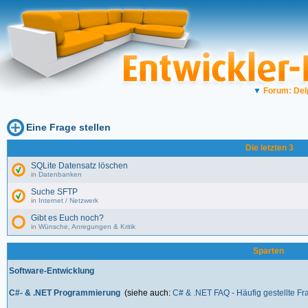
▼
Forum: Del
Eine Frage stellen
Die letzten 3
SQLite Datensatz löschen
in
Datenbanken
Suche SFTP
in
Internet / Netzwerk
Gibt es Euch noch?
in
Wünsche, Anregungen & Kritik
Sparten
Software-Entwicklung
C#- & .NET Programmierung
(siehe auch:
C# & .NET FAQ - Häufig gestellte F