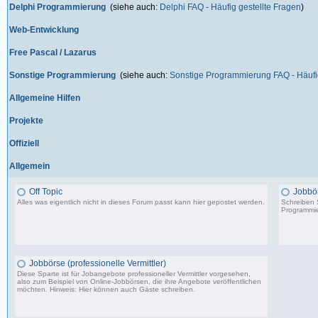
Delphi Programmierung
(siehe auch:
Delphi FAQ - Häufig gestellte Fragen
)
Web-Entwicklung
Free Pascal / Lazarus
Sonstige Programmierung
(siehe auch:
Sonstige Programmierung FAQ - Häufig
Allgemeine Hilfen
Projekte
Offiziell
Allgemein
Off Topic
Jobbö
Alles was eigentlich nicht in dieses Forum passt kann hier gepostet werden.
Schreiben S
Programmie
87.549 Beiträge, zuletzt: Do 18.12.25 19:15
Jobbörse (professionelle Vermittler)
Diese Sparte ist für Jobangebote professioneller Vermittler vorgesehen,
also zum Beispiel von Online-Jobbörsen, die ihre Angebote veröffentlichen
möchten. Hinweis: Hier können auch Gäste schreiben.
502 Beiträge, zuletzt: Do 04.05.23 10:43