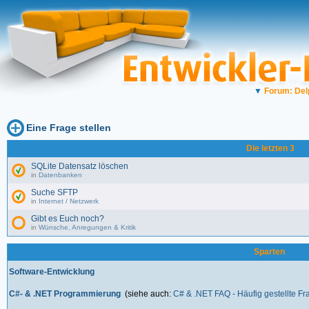
▼
Forum: Del
Eine Frage stellen
Die letzten 3
SQLite Datensatz löschen
in
Datenbanken
Suche SFTP
in
Internet / Netzwerk
Gibt es Euch noch?
in
Wünsche, Anregungen & Kritik
Sparten
Software-Entwicklung
C#- & .NET Programmierung
(siehe auch:
C# & .NET FAQ - Häufig gestellte F