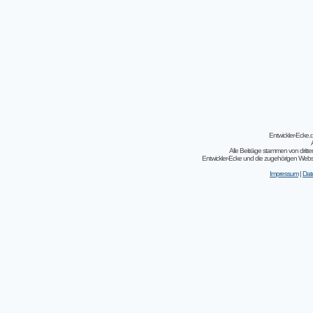
Entwickler-Ecke
Alle Beiträge stammen von dritt
Entwickler-Ecke und die zugehörigen Webseit
Impressum
|
Dat