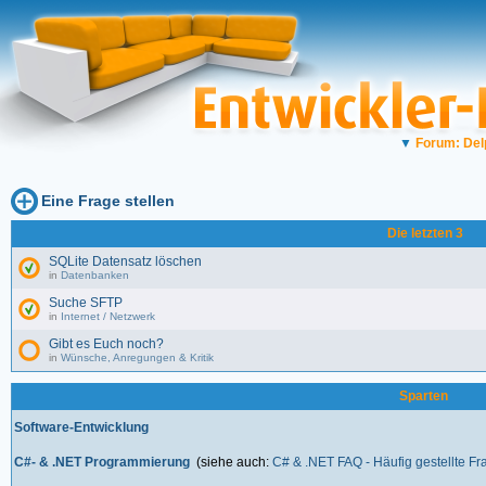
▼
Forum: Del
Eine Frage stellen
Die letzten 3
SQLite Datensatz löschen
in
Datenbanken
Suche SFTP
in
Internet / Netzwerk
Gibt es Euch noch?
in
Wünsche, Anregungen & Kritik
Sparten
Software-Entwicklung
C#- & .NET Programmierung
(siehe auch:
C# & .NET FAQ - Häufig gestellte F