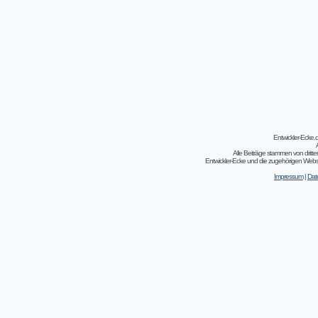
Entwickler-Ecke
Alle Beiträge stammen von dritt
Entwickler-Ecke und die zugehörigen Webseit
Impressum
|
Dat