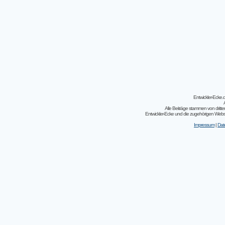
Entwickler-Ecke
Alle Beiträge stammen von dritt
Entwickler-Ecke und die zugehörigen Webseit
Impressum
|
Dat