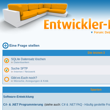
▼
Forum: Del
Eine Frage stellen
Die letzten 3
SQLite Datensatz löschen
in
Datenbanken
Suche SFTP
in
Internet / Netzwerk
Gibt es Euch noch?
in
Wünsche, Anregungen & Kritik
Sparten
Software-Entwicklung
C#- & .NET Programmierung
(siehe auch:
C# & .NET FAQ - Häufig gestellte F