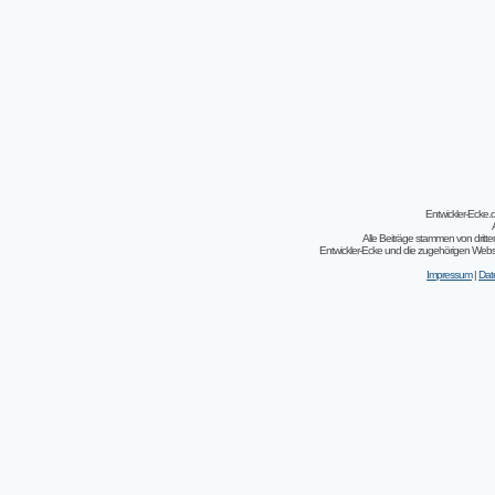
Entwickler-Ecke
Alle Beiträge stammen von dritt
Entwickler-Ecke und die zugehörigen Webseit
Impressum
|
Dat