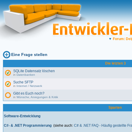
▼
Forum: Del
Eine Frage stellen
Die letzten 3
SQLite Datensatz löschen
in
Datenbanken
Suche SFTP
in
Internet / Netzwerk
Gibt es Euch noch?
in
Wünsche, Anregungen & Kritik
Sparten
Software-Entwicklung
C#- & .NET Programmierung
(siehe auch:
C# & .NET FAQ - Häufig gestellte F