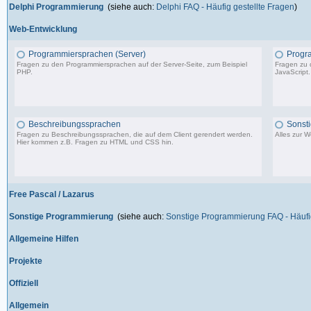
Delphi Programmierung
(siehe auch:
Delphi FAQ - Häufig gestellte Fragen
)
Web-Entwicklung
Programmiersprachen (Server)
Progr
Fragen zu den Programmiersprachen auf der Server-Seite, zum Beispiel
Fragen zu 
PHP.
JavaScript.
1.150 Beiträge, zuletzt: So 09.07.23 15:12
Beschreibungssprachen
Sonst
Fragen zu Beschreibungssprachen, die auf dem Client gerendert werden.
Alles zur 
Hier kommen z.B. Fragen zu HTML und CSS hin.
360 Beiträge, zuletzt: Di 07.06.22 17:05
Free Pascal / Lazarus
Sonstige Programmierung
(siehe auch:
Sonstige Programmierung FAQ - Häufig
Allgemeine Hilfen
Projekte
Offiziell
Allgemein