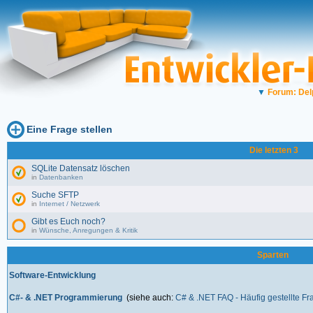
▼
Forum: Del
Eine Frage stellen
Die letzten 3
SQLite Datensatz löschen
in
Datenbanken
Suche SFTP
in
Internet / Netzwerk
Gibt es Euch noch?
in
Wünsche, Anregungen & Kritik
Sparten
Software-Entwicklung
C#- & .NET Programmierung
(siehe auch:
C# & .NET FAQ - Häufig gestellte F