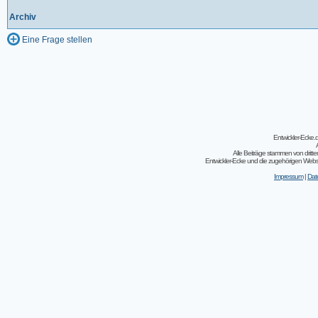
Archiv
Eine Frage stellen
Entwickler-Ecke
Alle Beiträge stammen von dritt
Entwickler-Ecke und die zugehörigen Webseit
Impressum
|
Dat