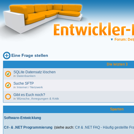
▼
Forum: Del
Eine Frage stellen
Die letzten 3
SQLite Datensatz löschen
in
Datenbanken
Suche SFTP
in
Internet / Netzwerk
Gibt es Euch noch?
in
Wünsche, Anregungen & Kritik
Sparten
Software-Entwicklung
C#- & .NET Programmierung
(siehe auch:
C# & .NET FAQ - Häufig gestellte F