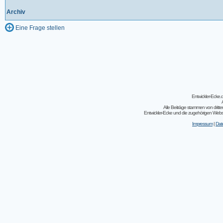
Archiv
Eine Frage stellen
Entwickler-Ecke
Alle Beiträge stammen von dritt
Entwickler-Ecke und die zugehörigen Webseit
Impressum
|
Dat