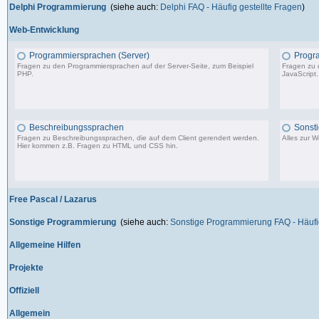
Delphi Programmierung
(siehe auch:
Delphi FAQ - Häufig gestellte Fragen
)
Web-Entwicklung
Programmiersprachen (Server)
Progr
Fragen zu den Programmiersprachen auf der Server-Seite, zum Beispiel
Fragen zu 
PHP.
JavaScript.
1.150 Beiträge, zuletzt: So 09.07.23 15:12
Beschreibungssprachen
Sonst
Fragen zu Beschreibungssprachen, die auf dem Client gerendert werden.
Alles zur 
Hier kommen z.B. Fragen zu HTML und CSS hin.
360 Beiträge, zuletzt: Di 07.06.22 17:05
Free Pascal / Lazarus
Sonstige Programmierung
(siehe auch:
Sonstige Programmierung FAQ - Häufig
Allgemeine Hilfen
Projekte
Offiziell
Allgemein