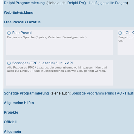
Delphi Programmierung
(siehe auch:
Delphi FAQ - Häufig gestellte Fragen
)
Web-Entwicklung
Free Pascal / Lazarus
Free Pascal
LCL-K
Fragen zur Sprache (Syntax, Variablen, Datentypen, etc.)
Fragen zu 
etc.
132 Beiträge, zuletzt: Sa 15.07.23 12:49
Sonstiges (FPC / Lazarus) / Linux API
Alle Fragen zu FPC / Lazarus, die sonst nirgendwo hin passen. Hier darf
auch zur Linux-API und linuxspezifischen Libs wie LibC gefragt werden.
587 Beiträge, zuletzt: So 05.01.25 12:18
Sonstige Programmierung
(siehe auch:
Sonstige Programmierung FAQ - Häufig
Allgemeine Hilfen
Projekte
Offiziell
Allgemein