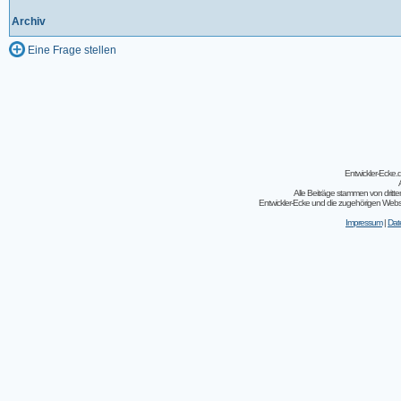
Archiv
Eine Frage stellen
Entwickler-Ecke
Alle Beiträge stammen von dritt
Entwickler-Ecke und die zugehörigen Webseit
Impressum
|
Dat