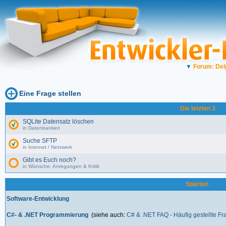
▼
Forum: Del
Eine Frage stellen
Die letzten 3
SQLite Datensatz löschen
in
Datenbanken
Suche SFTP
in
Internet / Netzwerk
Gibt es Euch noch?
in
Wünsche, Anregungen & Kritik
Sparten
Software-Entwicklung
C#- & .NET Programmierung
(siehe auch:
C# & .NET FAQ - Häufig gestellte F