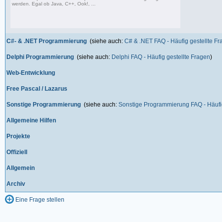
werden. Egal ob Java, C++, Ook!, ...
967 Beiträge, zuletzt: Sa 11.04.26 15:57
C#- & .NET Programmierung
(siehe auch:
C# & .NET FAQ - Häufig gestellte F
Delphi Programmierung
(siehe auch:
Delphi FAQ - Häufig gestellte Fragen
)
Web-Entwicklung
Free Pascal / Lazarus
Sonstige Programmierung
(siehe auch:
Sonstige Programmierung FAQ - Häufig
Allgemeine Hilfen
Projekte
Offiziell
Allgemein
Archiv
Eine Frage stellen