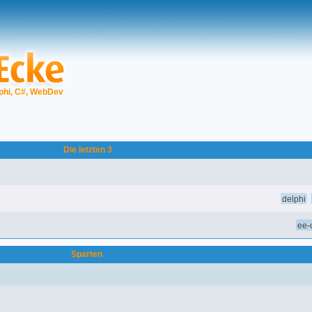
phi, C#, WebDev
Die letzten 3
delphi
ee-o
Sparten