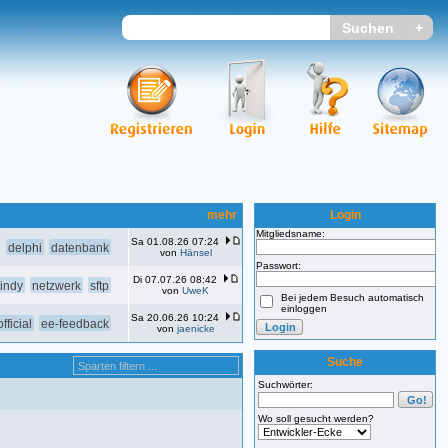
mehr
Login
Mitgliedsname:
Sa 01.08.26 07:24
delphi
datenbank
von
Hänsel
Passwort:
Di 07.07.26 08:42
indy
netzwerk
sftp
von
UweK
Bei jedem Besuch automatisch
einloggen
Sa 20.06.26 10:24
fficial
ee-feedback
von
jaenicke
Suche
Suchwörter:
Wo soll gesucht werden?