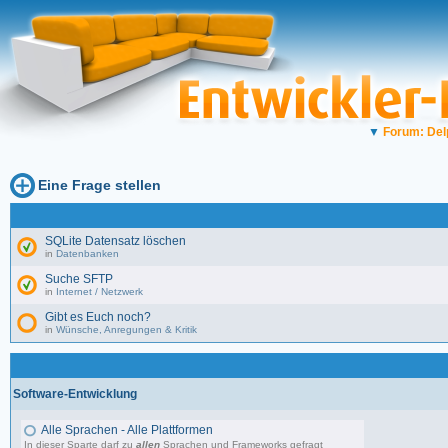
▼
Forum: Del
Eine Frage stellen
SQLite Datensatz löschen
in
Datenbanken
Suche SFTP
in
Internet / Netzwerk
Gibt es Euch noch?
in
Wünsche, Anregungen & Kritik
Software-Entwicklung
Alle Sprachen - Alle Plattformen
In dieser Sparte darf zu
allen
Sprachen und Frameworks gefragt