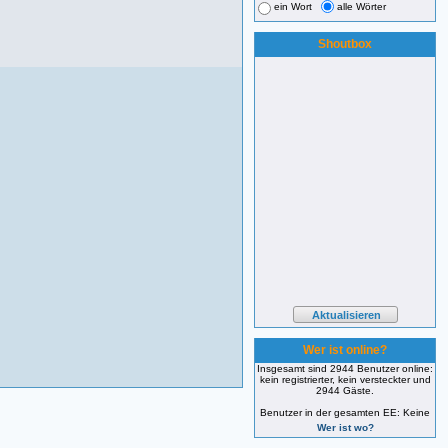
ein Wort
alle Wörter
Shoutbox
Wer ist online?
Insgesamt sind 2944 Benutzer online:
kein registrierter, kein versteckter und
2944 Gäste.
Benutzer in der gesamten EE: Keine
Wer ist wo?