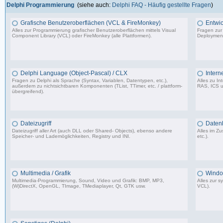
Delphi Programmierung
(siehe auch:
Delphi FAQ - Häufig gestellte Fragen
)
Grafische Benutzeroberflächen (VCL & FireMonkey)
Entwic
Alles zur Programmierung grafischer Benutzeroberflächen mittels Visual
Fragen zur
Component Library (VCL) oder FireMonkey (alle Plattformen).
Deployment
85.478 Beiträge, zuletzt: Mo 17.11.25 18:59
Delphi Language (Object-Pascal) / CLX
Intern
Fragen zu Delphi als Sprache (Syntax, Variablen, Datentypen, etc.),
Alles zu I
außerdem zu nichtsichtbaren Komponenten (TList, TTimer, etc. / plattform-
RAS, ICS u
übergreifend).
64.473 Beiträge, zuletzt: Do 26.03.26 11:10
Dateizugriff
Daten
Dateizugriff aller Art (auch DLL oder Shared- Objects), ebenso andere
Alles im 
Speicher- und Lademöglichkeiten, Registry und INI.
etc.).
36.414 Beiträge, zuletzt: Do 04.12.25 12:40
Multimedia / Grafik
Windo
Multimedia-Programmierung, Sound, Video und Grafik: BMP, MP3,
Alles zur 
(W)DirectX, OpenGL, TImage, TMediaplayer, Qt, GTK usw.
VCL).
37.356 Beiträge, zuletzt: Do 10.04.25 18:55