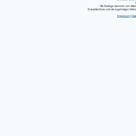
Alle Beiträge stammen von dritt
Entwickler-Ecke und die zugehörigen Webseit
Impressum
|
Dat