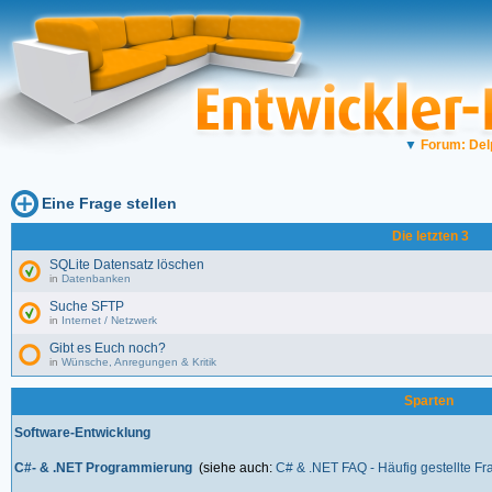
▼
Forum: Del
Eine Frage stellen
Die letzten 3
SQLite Datensatz löschen
in
Datenbanken
Suche SFTP
in
Internet / Netzwerk
Gibt es Euch noch?
in
Wünsche, Anregungen & Kritik
Sparten
Software-Entwicklung
C#- & .NET Programmierung
(siehe auch:
C# & .NET FAQ - Häufig gestellte F