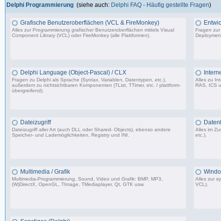
Delphi Programmierung
(siehe auch:
Delphi FAQ - Häufig gestellte Fragen
)
Grafische Benutzeroberflächen (VCL & FireMonkey)
Entwic
Alles zur Programmierung grafischer Benutzeroberflächen mittels Visual
Fragen zur
Component Library (VCL) oder FireMonkey (alle Plattformen).
Deployment
85.478 Beiträge, zuletzt: Mo 17.11.25 18:59
Delphi Language (Object-Pascal) / CLX
Intern
Fragen zu Delphi als Sprache (Syntax, Variablen, Datentypen, etc.),
Alles zu I
außerdem zu nichtsichtbaren Komponenten (TList, TTimer, etc. / plattform-
RAS, ICS u
übergreifend).
64.473 Beiträge, zuletzt: Do 26.03.26 11:10
Dateizugriff
Daten
Dateizugriff aller Art (auch DLL oder Shared- Objects), ebenso andere
Alles im 
Speicher- und Lademöglichkeiten, Registry und INI.
etc.).
36.414 Beiträge, zuletzt: Do 04.12.25 12:40
Multimedia / Grafik
Windo
Multimedia-Programmierung, Sound, Video und Grafik: BMP, MP3,
Alles zur 
(W)DirectX, OpenGL, TImage, TMediaplayer, Qt, GTK usw.
VCL).
37.356 Beiträge, zuletzt: Do 10.04.25 18:55