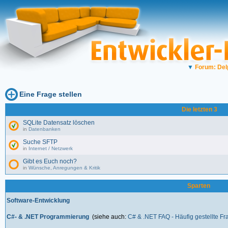
▼
Forum: Del
Eine Frage stellen
Die letzten 3
SQLite Datensatz löschen
in
Datenbanken
Suche SFTP
in
Internet / Netzwerk
Gibt es Euch noch?
in
Wünsche, Anregungen & Kritik
Sparten
Software-Entwicklung
C#- & .NET Programmierung
(siehe auch:
C# & .NET FAQ - Häufig gestellte F