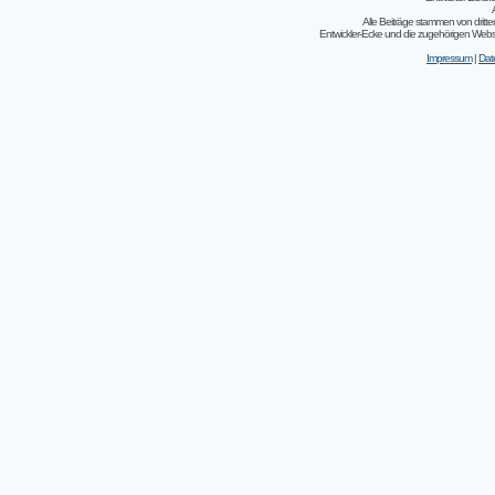
Alle Beiträge stammen von dritt
Entwickler-Ecke und die zugehörigen Webseit
Impressum
|
Dat