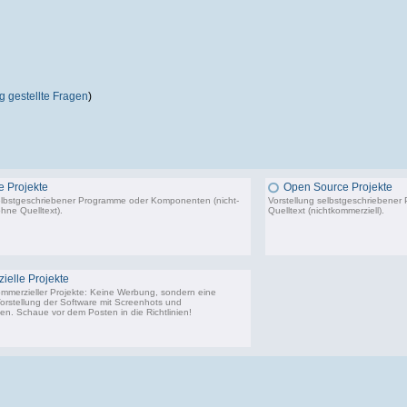
 gestellte Fragen
)
 Projekte
Open Source Projekte
elbstgeschriebener Programme oder Komponenten (nicht-
Vorstellung selbstgeschriebene
hne Quelltext).
Quelltext (nichtkommerziell).
22.443 Beiträge, zuletzt: Di 02.12.25 01:57
9.
elle Projekte
ommerzieller Projekte: Keine Werbung, sondern eine
Vorstellung der Software mit Screenhots und
n. Schaue vor dem Posten in die Richtlinien!
198 Beiträge, zuletzt: Do 18.06.20 11:31