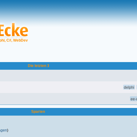
phi, C#, WebDev
Die letzten 3
delphi
ee-o
Sparten
ragen
)