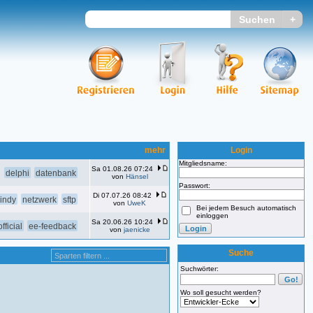
mehr
Login
Mitgliedsname:
Sa 01.08.26 07:24
delphi
datenbank
von
Hänsel
Passwort:
Di 07.07.26 08:42
indy
netzwerk
sftp
von
UweK
Bei jedem Besuch automatisch
einloggen
Sa 20.06.26 10:24
fficial
ee-feedback
von
jaenicke
Suche
Suchwörter:
Wo soll gesucht werden?