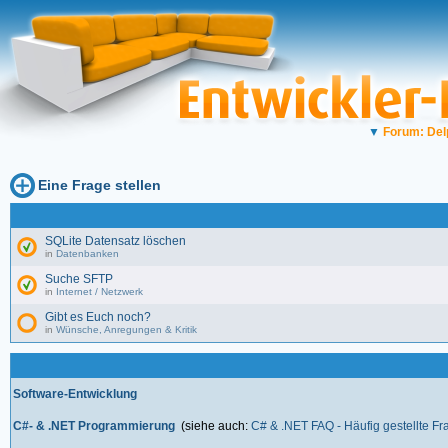
▼
Forum: Del
Eine Frage stellen
SQLite Datensatz löschen
in
Datenbanken
Suche SFTP
in
Internet / Netzwerk
Gibt es Euch noch?
in
Wünsche, Anregungen & Kritik
Software-Entwicklung
C#- & .NET Programmierung
(siehe auch:
C# & .NET FAQ - Häufig gestellte F