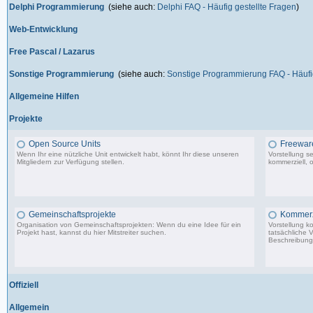
Delphi Programmierung
(siehe auch:
Delphi FAQ - Häufig gestellte Fragen
)
Web-Entwicklung
Free Pascal / Lazarus
Sonstige Programmierung
(siehe auch:
Sonstige Programmierung FAQ - Häufig
Allgemeine Hilfen
Projekte
Open Source Units
Freeware
Wenn Ihr eine nützliche Unit entwickelt habt, könnt Ihr diese unseren
Vorstellung s
Mitgliedern zur Verfügung stellen.
kommerziell, o
2.288 Beiträge, zuletzt: So 26.04.26 10:14
Gemeinschaftsprojekte
Kommerzi
Organisation von Gemeinschaftsprojekten: Wenn du eine Idee für ein
Vorstellung k
Projekt hast, kannst du hier Mitstreiter suchen.
tatsächliche 
Beschreibunge
29 Beiträge, zuletzt: Mi 10.02.21 22:44
Offiziell
Allgemein