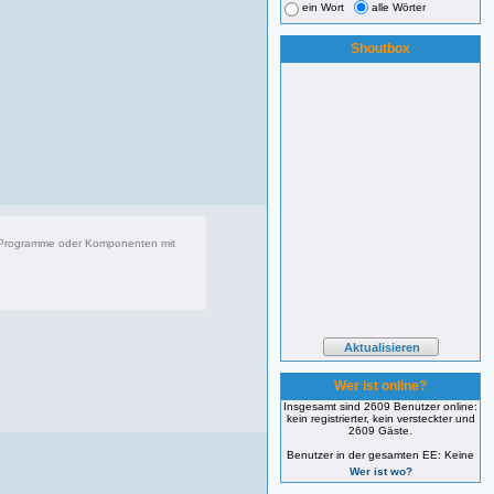
ein Wort
alle Wörter
Shoutbox
r Programme oder Komponenten mit
083 Beiträge, zuletzt: Di 22.04.25 17:06
Wer ist online?
Insgesamt sind 2609 Benutzer online:
kein registrierter, kein versteckter und
2609 Gäste.
Benutzer in der gesamten EE: Keine
Wer ist wo?