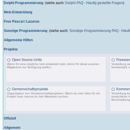
Delphi Programmierung
(siehe auch:
Delphi FAQ - Häufig gestellte Fragen
)
Web-Entwicklung
Free Pascal / Lazarus
Sonstige Programmierung
(siehe auch:
Sonstige Programmierung FAQ - Häufig
Allgemeine Hilfen
Projekte
Open Source Units
Freeware
Wenn Ihr eine nützliche Unit entwickelt habt, könnt Ihr diese unseren
Vorstellung s
Mitgliedern zur Verfügung stellen.
kommerziell, o
2.288 Beiträge, zuletzt: So 26.04.26 10:14
Gemeinschaftsprojekte
Kommerzi
Organisation von Gemeinschaftsprojekten: Wenn du eine Idee für ein
Vorstellung k
Projekt hast, kannst du hier Mitstreiter suchen.
tatsächliche 
Beschreibunge
29 Beiträge, zuletzt: Mi 10.02.21 22:44
Offiziell
Allgemein