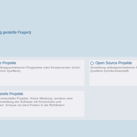
 gestellte Fragen
)
 Projekte
Open Source Projekte
elbstgeschriebener Programme oder Komponenten (nicht-
Vorstellung selbstgeschriebene
hne Quelltext).
Quelltext (nichtkommerziell).
22.443 Beiträge, zuletzt: Di 02.12.25 01:57
9.
elle Projekte
ommerzieller Projekte: Keine Werbung, sondern eine
Vorstellung der Software mit Screenhots und
n. Schaue vor dem Posten in die Richtlinien!
198 Beiträge, zuletzt: Do 18.06.20 11:31