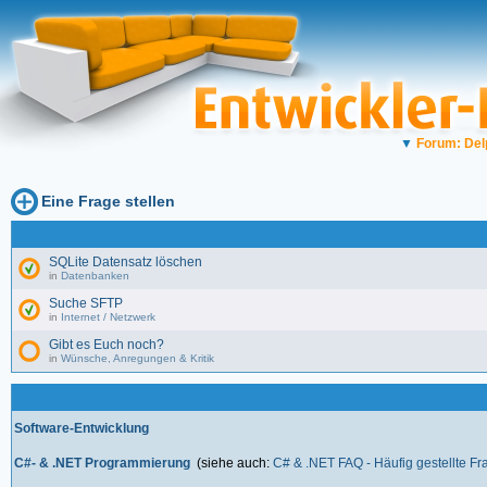
▼
Forum: Del
Eine Frage stellen
SQLite Datensatz löschen
in
Datenbanken
Suche SFTP
in
Internet / Netzwerk
Gibt es Euch noch?
in
Wünsche, Anregungen & Kritik
Software-Entwicklung
C#- & .NET Programmierung
(siehe auch:
C# & .NET FAQ - Häufig gestellte F