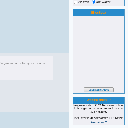
ein Wort
alle Wörter
Shoutbox
r Programme oder Komponenten mit
083 Beiträge, zuletzt: Di 22.04.25 17:06
Wer ist online?
Insgesamt sind 3187 Benutzer online:
kein registrierter, kein versteckter und
3187 Gäste.
Benutzer in der gesamten EE: Keine
Wer ist wo?