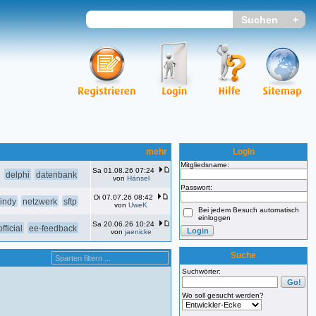
mehr
Login
Mitgliedsname:
Sa 01.08.26 07:24
delphi
datenbank
von
Hänsel
Passwort:
Di 07.07.26 08:42
indy
netzwerk
sftp
von
UweK
Bei jedem Besuch automatisch
einloggen
Sa 20.06.26 10:24
fficial
ee-feedback
von
jaenicke
Suche
Suchwörter:
Wo soll gesucht werden?