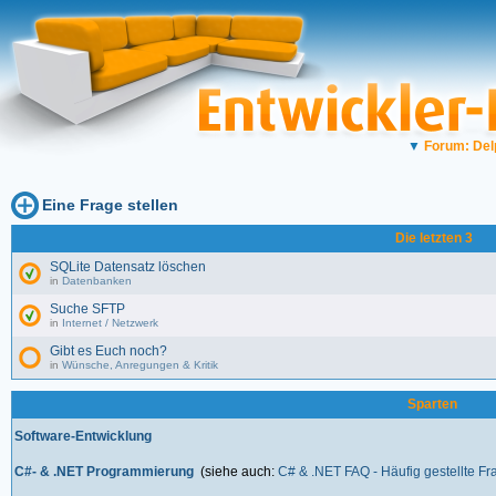
▼
Forum: Del
Eine Frage stellen
Die letzten 3
SQLite Datensatz löschen
in
Datenbanken
Suche SFTP
in
Internet / Netzwerk
Gibt es Euch noch?
in
Wünsche, Anregungen & Kritik
Sparten
Software-Entwicklung
C#- & .NET Programmierung
(siehe auch:
C# & .NET FAQ - Häufig gestellte F