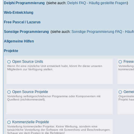
Delphi Programmierung
(siehe auch:
Delphi FAQ - Häufig gestellte Fragen
)
Web-Entwicklung
Free Pascal / Lazarus
Sonstige Programmierung
(siehe auch:
Sonstige Programmierung FAQ - Häufig
Allgemeine Hilfen
Projekte
Open Source Units
Freew
Wenn Ihr eine nützliche Unit entwickelt habt, könnt Ihr diese unseren
Vorstellun
Mitgliedern zur Verfügung stellen.
kommerziell
2.288 Beiträge, zuletzt: So 26.04.26 10:14
Open Source Projekte
Gemei
Vorstellung selbstgeschriebener Programme oder Komponenten mit
Organisati
Quelltext (nichtkommerziell).
Projekt has
9.083 Beiträge, zuletzt: Di 22.04.25 17:06
Kommerzielle Projekte
Vorstellung kommerzieller Projekte: Keine Werbung, sondern eine
tatsächliche Vorstellung der Software mit Screenhots und Beschreibungen.
Schaue vor dem Posten in die Richtlinien!