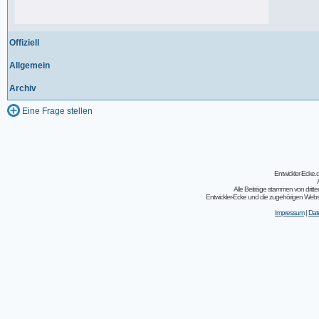
198 Beiträge, zuletzt: Do 18.06.20 11:31
Offiziell
Allgemein
Archiv
Eine Frage stellen
Entwickler-Ecke
Alle Beiträge stammen von dritt
Entwickler-Ecke und die zugehörigen Webseit
Impressum
|
Dat