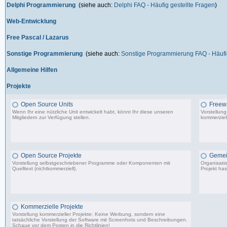
Delphi Programmierung
(siehe auch:
Delphi FAQ - Häufig gestellte Fragen
)
Web-Entwicklung
Free Pascal / Lazarus
Sonstige Programmierung
(siehe auch:
Sonstige Programmierung FAQ - Häufig
Allgemeine Hilfen
Projekte
Open Source Units
Freew
Wenn Ihr eine nützliche Unit entwickelt habt, könnt Ihr diese unseren
Vorstellun
Mitgliedern zur Verfügung stellen.
kommerziell
2.288 Beiträge, zuletzt: So 26.04.26 10:14
Open Source Projekte
Gemei
Vorstellung selbstgeschriebener Programme oder Komponenten mit
Organisati
Quelltext (nichtkommerziell).
Projekt has
9.083 Beiträge, zuletzt: Di 22.04.25 17:06
Kommerzielle Projekte
Vorstellung kommerzieller Projekte: Keine Werbung, sondern eine
tatsächliche Vorstellung der Software mit Screenhots und Beschreibungen.
Schaue vor dem Posten in die Richtlinien!