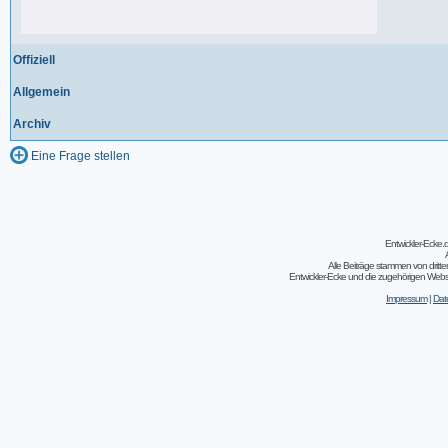
198 Beiträge, zuletzt: Do 18.06.20 11:31
Offiziell
Allgemein
Archiv
Eine Frage stellen
Entwickler-Ecke
Alle Beiträge stammen von dritt
Entwickler-Ecke und die zugehörigen Webseit
Impressum
|
Dat