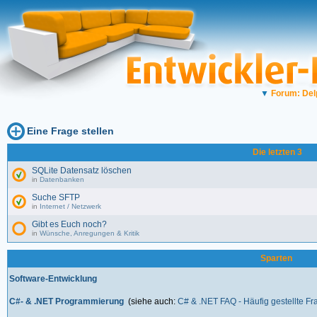
▼
Forum: Del
Eine Frage stellen
Die letzten 3
SQLite Datensatz löschen
in
Datenbanken
Suche SFTP
in
Internet / Netzwerk
Gibt es Euch noch?
in
Wünsche, Anregungen & Kritik
Sparten
Software-Entwicklung
C#- & .NET Programmierung
(siehe auch:
C# & .NET FAQ - Häufig gestellte F