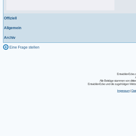
198 Beiträge, zuletzt: Do 18.06.20 11:31
Offiziell
Allgemein
Archiv
Eine Frage stellen
Entwickler-Ecke
Alle Beiträge stammen von dritt
Entwickler-Ecke und die zugehörigen Webseit
Impressum
|
Dat