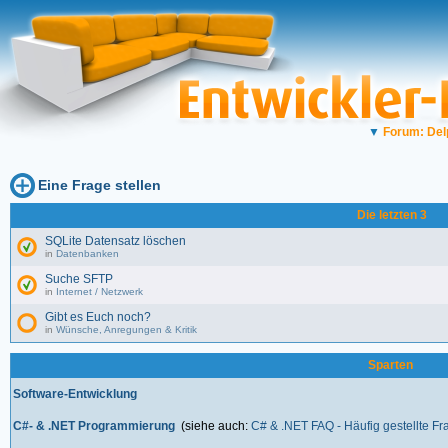
▼
Forum: Del
Eine Frage stellen
Die letzten 3
SQLite Datensatz löschen
in
Datenbanken
Suche SFTP
in
Internet / Netzwerk
Gibt es Euch noch?
in
Wünsche, Anregungen & Kritik
Sparten
Software-Entwicklung
C#- & .NET Programmierung
(siehe auch:
C# & .NET FAQ - Häufig gestellte F