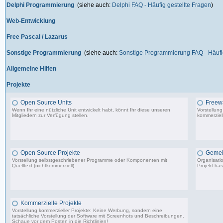
Delphi Programmierung
(siehe auch:
Delphi FAQ - Häufig gestellte Fragen
)
Web-Entwicklung
Free Pascal / Lazarus
Sonstige Programmierung
(siehe auch:
Sonstige Programmierung FAQ - Häufig
Allgemeine Hilfen
Projekte
Open Source Units
Freew
Wenn Ihr eine nützliche Unit entwickelt habt, könnt Ihr diese unseren
Vorstellun
Mitgliedern zur Verfügung stellen.
kommerziell
2.288 Beiträge, zuletzt: So 26.04.26 10:14
Open Source Projekte
Gemei
Vorstellung selbstgeschriebener Programme oder Komponenten mit
Organisati
Quelltext (nichtkommerziell).
Projekt has
9.083 Beiträge, zuletzt: Di 22.04.25 17:06
Kommerzielle Projekte
Vorstellung kommerzieller Projekte: Keine Werbung, sondern eine
tatsächliche Vorstellung der Software mit Screenhots und Beschreibungen.
Schaue vor dem Posten in die Richtlinien!