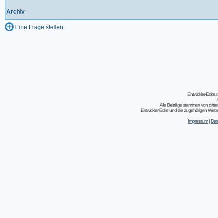
Archiv
Eine Frage stellen
Entwickler-Ecke
Alle Beiträge stammen von dritt
Entwickler-Ecke und die zugehörigen Webseit
Impressum
|
Dat