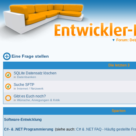
▼
Forum: Del
Eine Frage stellen
Die letzten 3
SQLite Datensatz löschen
in
Datenbanken
Suche SFTP
in
Internet / Netzwerk
Gibt es Euch noch?
in
Wünsche, Anregungen & Kritik
Sparten
Software-Entwicklung
C#- & .NET Programmierung
(siehe auch:
C# & .NET FAQ - Häufig gestellte F