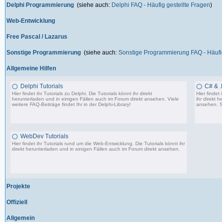
Delphi Programmierung
(siehe auch:
Delphi FAQ - Häufig gestellte Fragen
)
Web-Entwicklung
Free Pascal / Lazarus
Sonstige Programmierung
(siehe auch:
Sonstige Programmierung FAQ - Häufig
Allgemeine Hilfen
Delphi Tutorials
C# & .
Hier findet ihr Tutorials zu Delphi. Die Tutorials könnt ihr direkt
Hier findet
herunterladen und in einigen Fällen auch im Forum direkt ansehen. Viele
ihr direkt 
weitere FAQ-Beiträge findet Ihr in der
Delphi-Library
!
ansehen. S
1.706 Beiträge, zuletzt: Mo 11.09.17 07:44
WebDev Tutorials
Hier findet ihr Tutorials rund um die Web-Entwicklung. Die Tutorials könnt ihr
direkt herunterladen und in einigen Fällen auch im Forum direkt ansehen.
8 Beiträge, zuletzt: Fr 08.09.17 23:25
Projekte
Offiziell
Allgemein