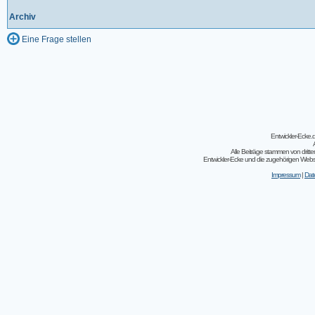
Archiv
Eine Frage stellen
Entwickler-Ecke
Alle Beiträge stammen von dritt
Entwickler-Ecke und die zugehörigen Webseit
Impressum
|
Dat