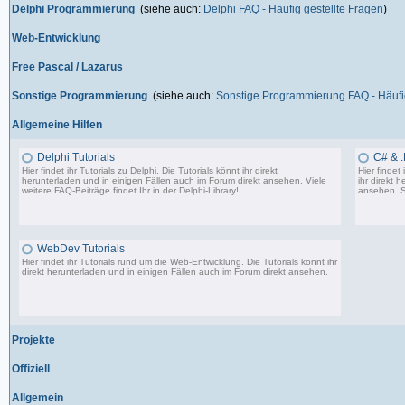
Delphi Programmierung
(siehe auch:
Delphi FAQ - Häufig gestellte Fragen
)
Web-Entwicklung
Free Pascal / Lazarus
Sonstige Programmierung
(siehe auch:
Sonstige Programmierung FAQ - Häufig
Allgemeine Hilfen
Delphi Tutorials
C# & .
Hier findet ihr Tutorials zu Delphi. Die Tutorials könnt ihr direkt
Hier findet
herunterladen und in einigen Fällen auch im Forum direkt ansehen. Viele
ihr direkt 
weitere FAQ-Beiträge findet Ihr in der
Delphi-Library
!
ansehen. S
1.706 Beiträge, zuletzt: Mo 11.09.17 07:44
WebDev Tutorials
Hier findet ihr Tutorials rund um die Web-Entwicklung. Die Tutorials könnt ihr
direkt herunterladen und in einigen Fällen auch im Forum direkt ansehen.
8 Beiträge, zuletzt: Fr 08.09.17 23:25
Projekte
Offiziell
Allgemein