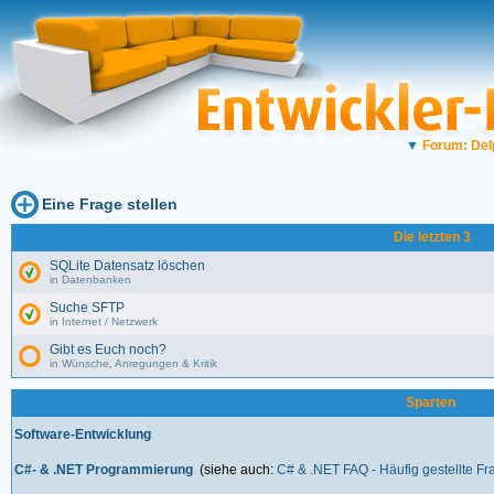
▼
Forum: Del
Eine Frage stellen
Die letzten 3
SQLite Datensatz löschen
in
Datenbanken
Suche SFTP
in
Internet / Netzwerk
Gibt es Euch noch?
in
Wünsche, Anregungen & Kritik
Sparten
Software-Entwicklung
C#- & .NET Programmierung
(siehe auch:
C# & .NET FAQ - Häufig gestellte F