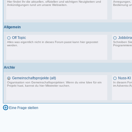
Hier findet Ihr die aktuellen, offiziellen und wichtigen Neuigkeiten und
Anregungen, 
Ankündigungen rund um unsere Webseiten.
Bedienung un
8.553 Beiträge, zuletzt: Di 20.08.19 17:27
Allgemein
Off Topic
Jobbörs
Alles was eigentlich nicht in dieses Forum passt kann hier gepostet
Schreiben Sie 
werden.
Programmierer
87.549 Beiträge, zuletzt: Do 18.12.25 19:15
Archiv
Gemeinschaftsprojekte (alt)
Nuss-KI
Organisation von Gemeinschaftsprojekten: Wenn du eine Idee für ein
In diesem For
Projekt hast, kannst du hier Mitstreiter suchen.
im
Advents-/A
243 Beiträge, zuletzt: So 07.08.11 02:30
Eine Frage stellen