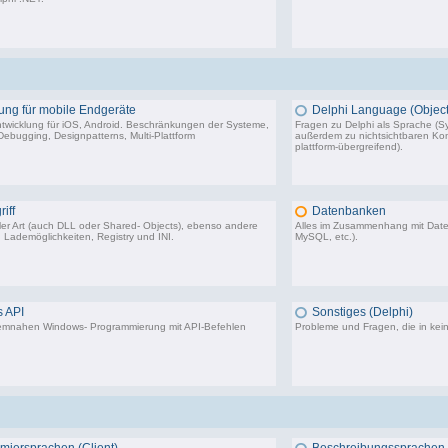
1.318 Beiträge, zuletzt: So 17.01.21 13:17
5.5
ung für mobile Endgeräte
Delphi Language (Object
twicklung für iOS, Android. Beschränkungen der Systeme,
Fragen zu Delphi als Sprache (Sy
ebugging, Designpatterns, Multi-Plattform
außerdem zu nichtsichtbaren Komp
plattform-übergreifend).
116 Beiträge, zuletzt: Fr 15.03.24 09:18
64.
iff
Datenbanken
aller Art (auch DLL oder Shared- Objects), ebenso andere
Alles im Zusammenhang mit Dat
 Lademöglichkeiten, Registry und INI.
MySQL, etc.).
36.414 Beiträge, zuletzt: Do 04.12.25 12:40
40.4
 API
Sonstiges (Delphi)
stemnahen Windows- Programmierung mit API-Befehlen
Probleme und Fragen, die in kei
28.293 Beiträge, zuletzt: Do 10.08.23 00:09
85.