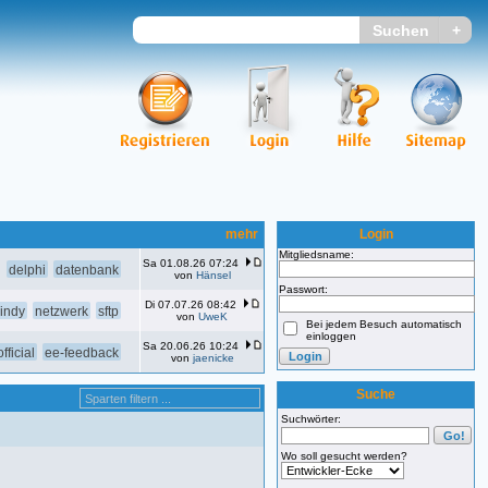
mehr
Login
Mitgliedsname:
Sa 01.08.26 07:24
delphi
datenbank
von
Hänsel
Passwort:
Di 07.07.26 08:42
indy
netzwerk
sftp
von
UweK
Bei jedem Besuch automatisch
einloggen
Sa 20.06.26 10:24
fficial
ee-feedback
von
jaenicke
Suche
Suchwörter:
Wo soll gesucht werden?