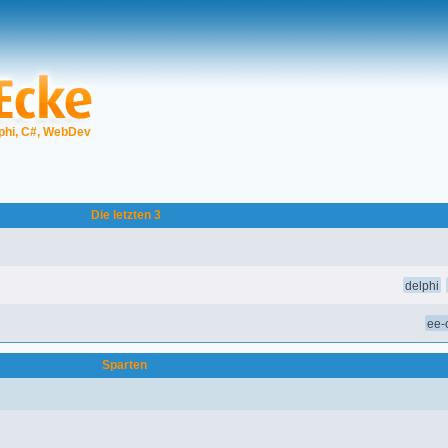
phi, C#, WebDev
Die letzten 3
delphi
ee-o
Sparten