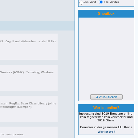
ein Wort
alle Wörter
Shoutbox
X, Zugriff auf Webseiten mittels HTTP /
599 Beiträge, zuletzt: Sa 02.03.24 17:51
bServices (ASMX), Remoting, Windows
626 Beiträge, zuletzt: Mi 12.02.20 13:59
 Listen, RegEx, Base Class Library (ohne
formzugriff (DllImport).
Wer ist online?
Insgesamt sind 3019 Benutzer online:
kein registrierter, kein versteckter und
062 Beiträge, zuletzt: Mi 06.12.23 14:54
3019 Gäste.
Benutzer in der gesamten EE: Keine
Wer ist wo?
ndwo rein passen.