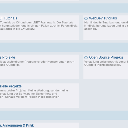
T Tutorials
WebDev Tutorials
hr Tutorials zu C# und dem .NET Framework. Die Tutorials
Hier findet ihr Tutorials rund um
kt herunterladen und in einigen Fällen auch im Forum direkt
ihr direkt herunterladen und in e
aut auch in die
C#-Library
!
ansehen.
54 Beiträge, zuletzt: Do 02.04.20 08:24
 Projekte
Open Source Projekte
elbstgeschriebener Programme oder Komponenten (nicht-
Vorstellung selbstgeschriebene
hne Quelltext).
Quelltext (nichtkommerziell).
22.443 Beiträge, zuletzt: Di 02.12.25 01:57
9.
elle Projekte
ommerzieller Projekte: Keine Werbung, sondern eine
Vorstellung der Software mit Screenhots und
n. Schaue vor dem Posten in die Richtlinien!
198 Beiträge, zuletzt: Do 18.06.20 11:31
 Anregungen & Kritik