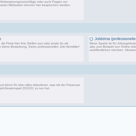
Verbesserungsvorschläge oder auch Fragen zur
serer Webseiten können hier besprochen werden.
14.291 Beiträge, zuletzt: Sa 20.06.26 10:24
e
Jobbörse (professionelle 
als Firma hier Ihre Stellen aus oder poste du als
Diese Sparte ist für Jobangebote 
 deine Bewerbung. Keine professionellen Job-Vermittler!
also zum Beispiel von Online-Jo
veröffentlichen möchten. Hinwei
3.750 Beiträge, zuletzt: Di 24.10.23 14:11
5
um könnt Ihr über alles diskutieren, was mit der Paranuss
pril-Gewinnspiel 2010/11
zu tun hat.
39 Beiträge, zuletzt: Di 06.11.12 14:16