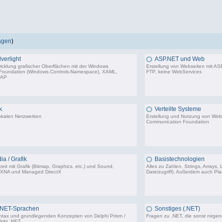
ragen
)
verlight
ASP.NET und Web
wicklung grafischer Oberflächen mit der Windows
Erstellung von Webseiten mit ASP
 Foundation (Windows.Controls-Namespace), XAML,
FTP, keine WebServices
BAP
3.132 Beiträge, zuletzt: Do 09.04.26 15:08
1.
k
Verteilte Systeme
lokalen Netzwerken
Erstellung und Nutzung von We
Communication Foundation
1.206 Beiträge, zuletzt: Mi 03.05.23 14:48
ia / Grafik
Basistechnologien
eit mit Grafik (Bitmap, Graphics, etc.) und Sound,
Alles zu Zahlen, Strings, Arrays,
 XNA und Managed DirectX
Dateizugriff). Außerdem auch Platt
1.770 Beiträge, zuletzt: Di 13.09.22 17:09
9.
.NET-Sprachen
Sonstiges (.NET)
ntax und grundlegenden Konzepten von Delphi Prism /
Fragen zu .NET, die sonst nirge
phi .NET.