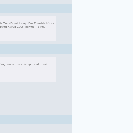
 die Web-Entwicklung. Die Tutorials könnt
inigen Fällen auch im Forum direkt
8 Beiträge, zuletzt: Fr 08.09.17 23:25
r Programme oder Komponenten mit
083 Beiträge, zuletzt: Di 22.04.25 17:06