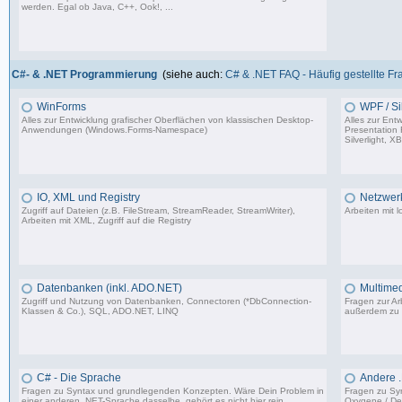
werden. Egal ob Java, C++, Ook!, ...
967 Beiträge, zuletzt: Sa 11.04.26 15:57
C#- & .NET Programmierung
(siehe auch:
C# & .NET FAQ - Häufig gestellte F
WinForms
WPF / Sil
Alles zur Entwicklung grafischer Oberflächen von klassischen Desktop-
Alles zur Ent
Anwendungen (Windows.Forms-Namespace)
Presentation
Silverlight, X
16.523 Beiträge, zuletzt: Sa 23.08.25 13:39
IO, XML und Registry
Netzwer
Zugriff auf Dateien (z.B. FileStream, StreamReader, StreamWriter),
Arbeiten mit 
Arbeiten mit XML, Zugriff auf die Registry
4.463 Beiträge, zuletzt: Di 08.08.23 12:03
Datenbanken (inkl. ADO.NET)
Multimed
Zugriff und Nutzung von Datenbanken, Connectoren (*DbConnection-
Fragen zur Arb
Klassen & Co.), SQL, ADO.NET, LINQ
außerdem zu
4.840 Beiträge, zuletzt: Fr 25.07.25 12:40
C# - Die Sprache
Andere 
Fragen zu Syntax und grundlegenden Konzepten. Wäre Dein Problem in
Fragen zu Sy
einer anderen .NET-Sprache dasselbe, gehört es nicht hier rein.
Oxygene / Del