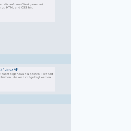
, die auf dem Client gerendert
en zu HTML und CSS hin.
360 Beiträge, zuletzt: Di 07.06.22 17:05
) / Linux API
e sonst nirgendwo hin passen. Hier darf
ifischen Libs wie LibC gefragt werden.
87 Beiträge, zuletzt: So 05.01.25 12:18