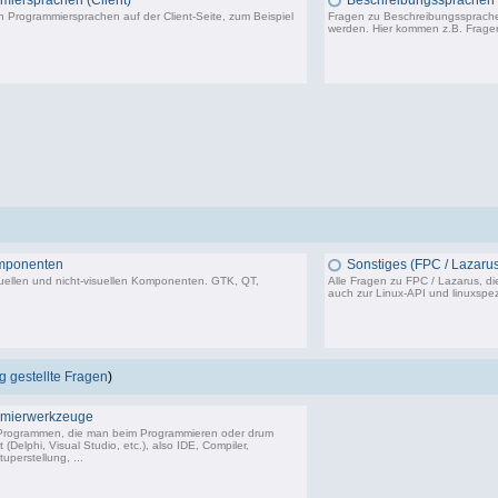
iersprachen (Client)
Beschreibungssprachen
 Programmiersprachen auf der Client-Seite, zum Beispiel
Fragen zu Beschreibungssprachen
werden. Hier kommen z.B. Frag
402 Beiträge, zuletzt: Mo 17.10.22 10:27
mponenten
Sonstiges (FPC / Lazarus
uellen und nicht-visuellen Komponenten. GTK, QT,
Alle Fragen zu FPC / Lazarus, di
auch zur Linux-API und linuxspez
50 Beiträge, zuletzt: Mi 16.03.22 20:21
5
 gestellte Fragen
)
mierwerkzeuge
 Programmen, die man beim Programmieren oder drum
(Delphi, Visual Studio, etc.), also IDE, Compiler,
uperstellung, ...
18.243 Beiträge, zuletzt: So 14.06.26 09:26