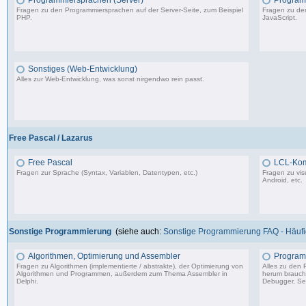
Programmiersprachen (Server)
Programm
Fragen zu den Programmiersprachen auf der Server-Seite, zum Beispiel
Fragen zu den
PHP.
JavaScript.
1.150 Beiträge, zuletzt: So 09.07.23 15:12
Sonstiges (Web-Entwicklung)
Alles zur Web-Entwicklung, was sonst nirgendwo rein passt.
364 Beiträge, zuletzt: Mo 18.12.23 12:19
Free Pascal / Lazarus
Free Pascal
LCL-Ko
Fragen zur Sprache (Syntax, Variablen, Datentypen, etc.)
Fragen zu vis
Android, etc.
132 Beiträge, zuletzt: Sa 15.07.23 12:49
Sonstige Programmierung
(siehe auch:
Sonstige Programmierung FAQ - Häufig
Algorithmen, Optimierung und Assembler
Program
Fragen zu Algorithmen (implementierte / abstrakte), der Optimierung von
Alles zu den
Algorithmen und Programmen, außerdem zum Thema Assembler in
herum braucht 
Delphi.
Debugger, Set
13.241 Beiträge, zuletzt: Mo 17.11.25 03:06