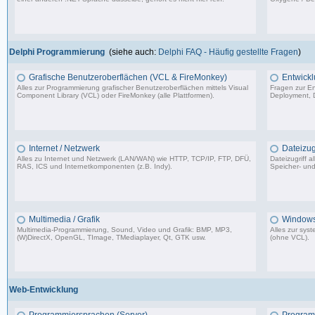
6.641 Beiträge, zuletzt: Do 18.08.22 14:24
Delphi Programmierung
(siehe auch:
Delphi FAQ - Häufig gestellte Fragen
)
Grafische Benutzeroberflächen (VCL & FireMonkey)
Entwickl
Alles zur Programmierung grafischer Benutzeroberflächen mittels Visual
Fragen zur En
Component Library (VCL) oder FireMonkey (alle Plattformen).
Deployment, D
85.478 Beiträge, zuletzt: Mo 17.11.25 18:59
Internet / Netzwerk
Dateizugr
Alles zu Internet und Netzwerk (LAN/WAN) wie HTTP, TCP/IP, FTP, DFÜ,
Dateizugriff 
RAS, ICS und Internetkomponenten (z.B. Indy).
Speicher- und
35.704 Beiträge, zuletzt: Di 07.07.26 08:42
Multimedia / Grafik
Windows
Multimedia-Programmierung, Sound, Video und Grafik: BMP, MP3,
Alles zur sy
(W)DirectX, OpenGL, TImage, TMediaplayer, Qt, GTK usw.
(ohne VCL).
37.356 Beiträge, zuletzt: Do 10.04.25 18:55
Web-Entwicklung