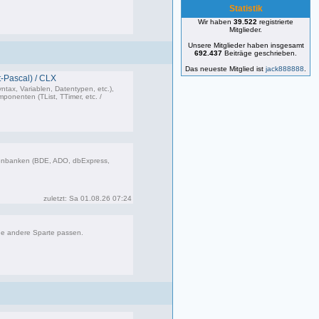
Statistik
Wir haben
39.522
registrierte
25 Beiträge, zuletzt: Mo 22.01.24 19:00
Mitglieder.
Unsere Mitglieder haben insgesamt
692.437
Beiträge geschrieben.
Das neueste Mitglied ist
jack888888
.
-Pascal) / CLX
ntax, Variablen, Datentypen, etc.),
onenten (TList, TTimer, etc. /
473 Beiträge, zuletzt: Do 26.03.26 11:10
enbanken (BDE, ADO, dbExpress,
85 Beiträge, zuletzt: Sa 01.08.26 07:24
zuletzt: Sa 01.08.26 07:24
ne andere Sparte passen.
181 Beiträge, zuletzt: Fr 12.09.25 09:09