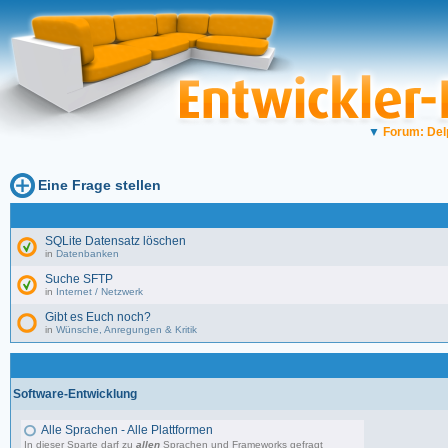
▼
Forum: Del
Eine Frage stellen
SQLite Datensatz löschen
in
Datenbanken
Suche SFTP
in
Internet / Netzwerk
Gibt es Euch noch?
in
Wünsche, Anregungen & Kritik
Software-Entwicklung
Alle Sprachen - Alle Plattformen
In dieser Sparte darf zu
allen
Sprachen und Frameworks gefragt