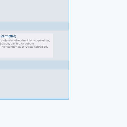
Vermittler)
professioneller Vermittler vorgesehen,
bbörsen, die ihre Angebote
s: Hier können auch Gäste schreiben.
02 Beiträge, zuletzt: Do 04.05.23 10:43