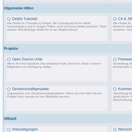
Allgemeine Hilfen
Delphi Tutorials
C# & .NE
Hier findet ihr Tutorials zu Delphi. Die Tutorials könnt ihr direkt
Hier findet i
herunterladen und in einigen Fällen auch im Forum direkt ansehen. Viele
könnt ihr dire
weitere FAQ-Beiträge findet Ihr in der
Delphi-Library
!
ansehen. Sch
1.706 Beiträge, zuletzt: Mo 11.09.17 07:44
Projekte
Open Source Units
Freeware
Wenn Ihr eine nützliche Unit entwickelt habt, könnt Ihr diese unseren
Vorstellung s
Mitgliedern zur Verfügung stellen.
kommerziell, o
2.288 Beiträge, zuletzt: So 26.04.26 10:14
Gemeinschaftsprojekte
Kommerzi
Organisation von Gemeinschaftsprojekten: Wenn du eine Idee für ein
Vorstellung k
Projekt hast, kannst du hier Mitstreiter suchen.
tatsächliche 
Beschreibunge
29 Beiträge, zuletzt: Mi 10.02.21 22:44
Offiziell
Ankündigungen
Wünsche,