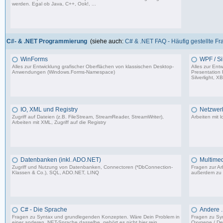
werden. Egal ob Java, C++, Ook!, ...
967 Beiträge, zuletzt: Sa 11.04.26 15:57
C#- & .NET Programmierung
(siehe auch:
C# & .NET FAQ - Häufig gestellte F
WinForms
WPF / Sil
Alles zur Entwicklung grafischer Oberflächen von klassischen Desktop-
Alles zur Ent
Anwendungen (Windows.Forms-Namespace)
Presentation
Silverlight, X
16.523 Beiträge, zuletzt: Sa 23.08.25 13:39
IO, XML und Registry
Netzwer
Zugriff auf Dateien (z.B. FileStream, StreamReader, StreamWriter),
Arbeiten mit 
Arbeiten mit XML, Zugriff auf die Registry
4.463 Beiträge, zuletzt: Di 08.08.23 12:03
Datenbanken (inkl. ADO.NET)
Multimed
Zugriff und Nutzung von Datenbanken, Connectoren (*DbConnection-
Fragen zur Arb
Klassen & Co.), SQL, ADO.NET, LINQ
außerdem zu
4.840 Beiträge, zuletzt: Fr 25.07.25 12:40
C# - Die Sprache
Andere 
Fragen zu Syntax und grundlegenden Konzepten. Wäre Dein Problem in
Fragen zu Sy
einer anderen .NET-Sprache dasselbe, gehört es nicht hier rein.
Oxygene / Del