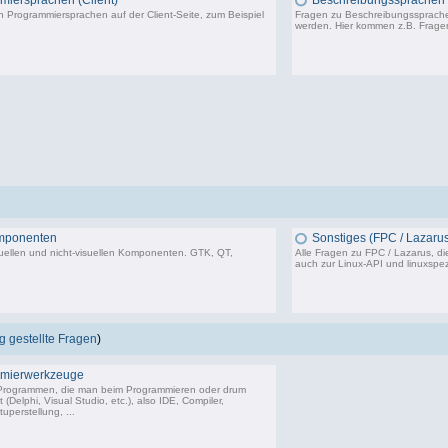
iersprachen (Client)
Beschreibungssprachen
 Programmiersprachen auf der Client-Seite, zum Beispiel
Fragen zu Beschreibungssprachen
werden. Hier kommen z.B. Frag
402 Beiträge, zuletzt: Mo 17.10.22 10:27
mponenten
Sonstiges (FPC / Lazarus
uellen und nicht-visuellen Komponenten. GTK, QT,
Alle Fragen zu FPC / Lazarus, di
auch zur Linux-API und linuxspez
50 Beiträge, zuletzt: Mi 16.03.22 20:21
5
 gestellte Fragen
)
mierwerkzeuge
 Programmen, die man beim Programmieren oder drum
(Delphi, Visual Studio, etc.), also IDE, Compiler,
uperstellung, ...
18.243 Beiträge, zuletzt: So 14.06.26 09:26