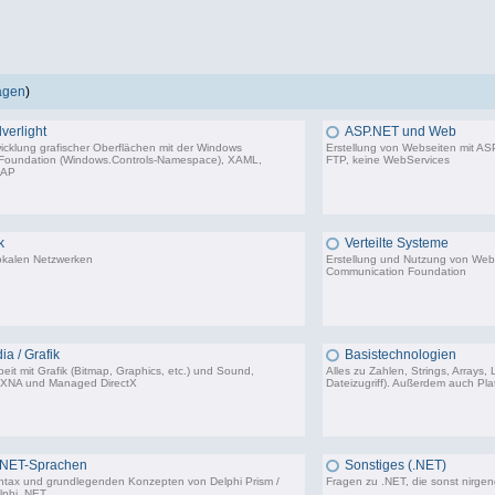
ragen
)
verlight
ASP.NET und Web
wicklung grafischer Oberflächen mit der Windows
Erstellung von Webseiten mit ASP
 Foundation (Windows.Controls-Namespace), XAML,
FTP, keine WebServices
BAP
3.132 Beiträge, zuletzt: Do 09.04.26 15:08
1.
k
Verteilte Systeme
lokalen Netzwerken
Erstellung und Nutzung von We
Communication Foundation
1.206 Beiträge, zuletzt: Mi 03.05.23 14:48
ia / Grafik
Basistechnologien
eit mit Grafik (Bitmap, Graphics, etc.) und Sound,
Alles zu Zahlen, Strings, Arrays,
 XNA und Managed DirectX
Dateizugriff). Außerdem auch Platt
1.770 Beiträge, zuletzt: Di 13.09.22 17:09
9.
.NET-Sprachen
Sonstiges (.NET)
ntax und grundlegenden Konzepten von Delphi Prism /
Fragen zu .NET, die sonst nirge
phi .NET.