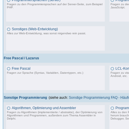
Programmiersprachen (Server)
Programm
Fragen zu den Programmiersprachen auf der Server-Seite, zum Beispiel
Fragen zu den
PHP.
JavaScript.
1.150 Beiträge, zuletzt: So 09.07.23 15:12
Sonstiges (Web-Entwicklung)
Alles zur Web-Entwicklung, was sonst nirgendwo rein passt.
364 Beiträge, zuletzt: Mo 18.12.23 12:19
Free Pascal / Lazarus
Free Pascal
LCL-Ko
Fragen zur Sprache (Syntax, Variablen, Datentypen, etc.)
Fragen zu vis
Android, etc.
132 Beiträge, zuletzt: Sa 15.07.23 12:49
Sonstige Programmierung
(siehe auch:
Sonstige Programmierung FAQ - Häufig
Algorithmen, Optimierung und Assembler
Program
Fragen zu Algorithmen (implementierte / abstrakte), der Optimierung von
Alles zu den
Algorithmen und Programmen, außerdem zum Thema Assembler in
herum braucht 
Delphi.
Debugger, Set
13.241 Beiträge, zuletzt: Mo 17.11.25 03:06