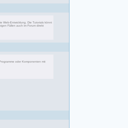
 die Web-Entwicklung. Die Tutorials könnt
inigen Fällen auch im Forum direkt
8 Beiträge, zuletzt: Fr 08.09.17 23:25
r Programme oder Komponenten mit
083 Beiträge, zuletzt: Di 22.04.25 17:06