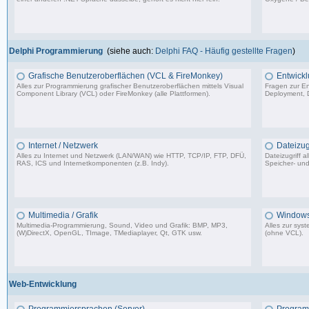
6.641 Beiträge, zuletzt: Do 18.08.22 14:24
Delphi Programmierung
(siehe auch:
Delphi FAQ - Häufig gestellte Fragen
)
Grafische Benutzeroberflächen (VCL & FireMonkey)
Entwickl
Alles zur Programmierung grafischer Benutzeroberflächen mittels Visual
Fragen zur En
Component Library (VCL) oder FireMonkey (alle Plattformen).
Deployment, D
85.478 Beiträge, zuletzt: Mo 17.11.25 18:59
Internet / Netzwerk
Dateizugr
Alles zu Internet und Netzwerk (LAN/WAN) wie HTTP, TCP/IP, FTP, DFÜ,
Dateizugriff 
RAS, ICS und Internetkomponenten (z.B. Indy).
Speicher- und
35.704 Beiträge, zuletzt: Di 07.07.26 08:42
Multimedia / Grafik
Windows
Multimedia-Programmierung, Sound, Video und Grafik: BMP, MP3,
Alles zur sy
(W)DirectX, OpenGL, TImage, TMediaplayer, Qt, GTK usw.
(ohne VCL).
37.356 Beiträge, zuletzt: Do 10.04.25 18:55
Web-Entwicklung