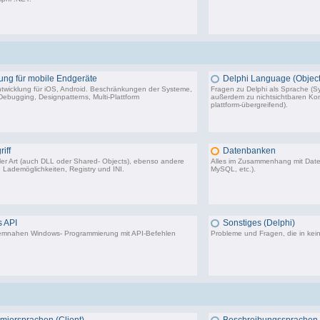
1.318 Beiträge, zuletzt: So 17.01.21 13:17
5.5
ung für mobile Endgeräte
Delphi Language (Object
twicklung für iOS, Android. Beschränkungen der Systeme,
Fragen zu Delphi als Sprache (Sy
ebugging, Designpatterns, Multi-Plattform
außerdem zu nichtsichtbaren Komp
plattform-übergreifend).
116 Beiträge, zuletzt: Fr 15.03.24 09:18
64.
iff
Datenbanken
aller Art (auch DLL oder Shared- Objects), ebenso andere
Alles im Zusammenhang mit Dat
 Lademöglichkeiten, Registry und INI.
MySQL, etc.).
36.414 Beiträge, zuletzt: Do 04.12.25 12:40
40.4
 API
Sonstiges (Delphi)
stemnahen Windows- Programmierung mit API-Befehlen
Probleme und Fragen, die in kei
28.293 Beiträge, zuletzt: Do 10.08.23 00:09
85.