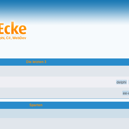
phi, C#, WebDev
Die letzten 3
delphi
ee-o
Sparten