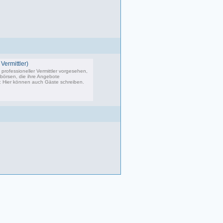
Vermittler)
professioneller Vermittler vorgesehen,
bbörsen, die ihre Angebote
s: Hier können auch Gäste schreiben.
02 Beiträge, zuletzt: Do 04.05.23 10:43