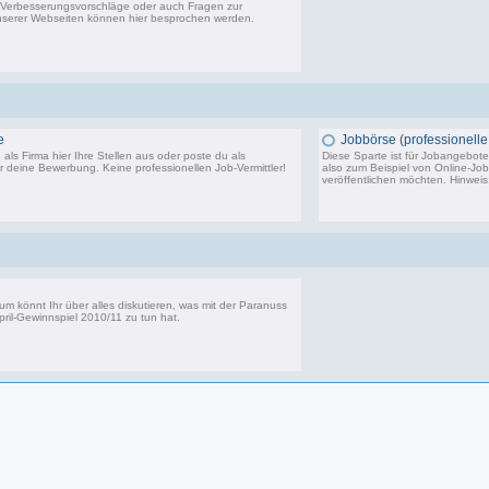
Verbesserungsvorschläge oder auch Fragen zur
serer Webseiten können hier besprochen werden.
14.291 Beiträge, zuletzt: Sa 20.06.26 10:24
e
Jobbörse (professionelle 
als Firma hier Ihre Stellen aus oder poste du als
Diese Sparte ist für Jobangebote 
 deine Bewerbung. Keine professionellen Job-Vermittler!
also zum Beispiel von Online-Jo
veröffentlichen möchten. Hinwei
3.750 Beiträge, zuletzt: Di 24.10.23 14:11
5
um könnt Ihr über alles diskutieren, was mit der Paranuss
pril-Gewinnspiel 2010/11
zu tun hat.
39 Beiträge, zuletzt: Di 06.11.12 14:16