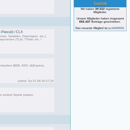
Statistik
Wir haben
39.522
registrierte
25 Beiträge, zuletzt: Mo 22.01.24 19:00
Mitglieder.
Unsere Mitglieder haben insgesamt
692.437
Beiträge geschrieben.
Das neueste Mitglied ist
jack888888
.
-Pascal) / CLX
ntax, Variablen, Datentypen, etc.),
onenten (TList, TTimer, etc. /
473 Beiträge, zuletzt: Do 26.03.26 11:10
enbanken (BDE, ADO, dbExpress,
85 Beiträge, zuletzt: Sa 01.08.26 07:24
zuletzt: Sa 01.08.26 07:24
ne andere Sparte passen.
181 Beiträge, zuletzt: Fr 12.09.25 09:09