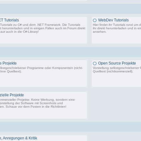
T Tutorials
WebDev Tutorials
hr Tutorials zu C# und dem .NET Framework. Die Tutorials
Hier findet ihr Tutorials rund um
kt herunterladen und in einigen Fällen auch im Forum direkt
ihr direkt herunterladen und in e
aut auch in die
C#-Library
!
ansehen.
54 Beiträge, zuletzt: Do 02.04.20 08:24
 Projekte
Open Source Projekte
elbstgeschriebener Programme oder Komponenten (nicht-
Vorstellung selbstgeschriebene
hne Quelltext).
Quelltext (nichtkommerziell).
22.443 Beiträge, zuletzt: Di 02.12.25 01:57
9.
elle Projekte
ommerzieller Projekte: Keine Werbung, sondern eine
Vorstellung der Software mit Screenhots und
n. Schaue vor dem Posten in die Richtlinien!
198 Beiträge, zuletzt: Do 18.06.20 11:31
 Anregungen & Kritik