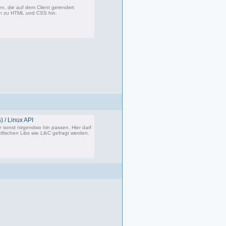
, die auf dem Client gerendert
en zu HTML und CSS hin.
360 Beiträge, zuletzt: Di 07.06.22 17:05
) / Linux API
e sonst nirgendwo hin passen. Hier darf
ifischen Libs wie LibC gefragt werden.
87 Beiträge, zuletzt: So 05.01.25 12:18