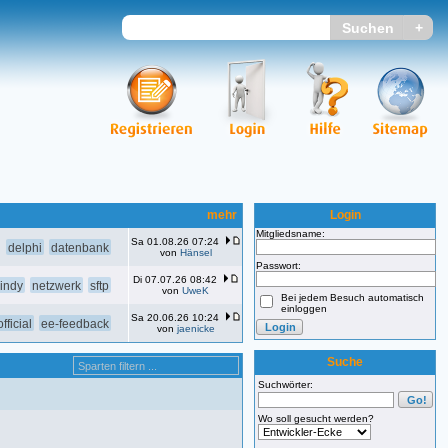
mehr
Login
Mitgliedsname:
Sa 01.08.26 07:24
delphi
datenbank
von
Hänsel
Passwort:
Di 07.07.26 08:42
indy
netzwerk
sftp
von
UweK
Bei jedem Besuch automatisch
einloggen
Sa 20.06.26 10:24
fficial
ee-feedback
von
jaenicke
Suche
Suchwörter:
Wo soll gesucht werden?