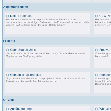
Allgemeine Hilfen
Delphi Tutorials
C# & .NE
Hier findet ihr Tutorials zu Delphi. Die Tutorials könnt ihr direkt
Hier findet i
herunterladen und in einigen Fällen auch im Forum direkt ansehen. Viele
könnt ihr dire
weitere FAQ-Beiträge findet Ihr in der
Delphi-Library
!
ansehen. Sch
1.706 Beiträge, zuletzt: Mo 11.09.17 07:44
Projekte
Open Source Units
Freeware
Wenn Ihr eine nützliche Unit entwickelt habt, könnt Ihr diese unseren
Vorstellung s
Mitgliedern zur Verfügung stellen.
kommerziell, o
2.288 Beiträge, zuletzt: So 26.04.26 10:14
Gemeinschaftsprojekte
Kommerzi
Organisation von Gemeinschaftsprojekten: Wenn du eine Idee für ein
Vorstellung k
Projekt hast, kannst du hier Mitstreiter suchen.
tatsächliche 
Beschreibunge
29 Beiträge, zuletzt: Mi 10.02.21 22:44
Offiziell
Ankündigungen
Wünsche,