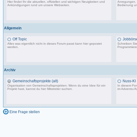
Hier findet Ihr die aktuellen, offiziellen und wichtigen Neuigkeiten und
Anregungen, 
Ankündigungen rund um unsere Webseiten.
Bedienung un
8.553 Beiträge, zuletzt: Di 20.08.19 17:27
Allgemein
Off Topic
Jobbörs
Alles was eigentlich nicht in dieses Forum passt kann hier gepostet
Schreiben Sie 
werden.
Programmierer
87.549 Beiträge, zuletzt: Do 18.12.25 19:15
Archiv
Gemeinschaftsprojekte (alt)
Nuss-KI
Organisation von Gemeinschaftsprojekten: Wenn du eine Idee für ein
In diesem For
Projekt hast, kannst du hier Mitstreiter suchen.
im
Advents-/A
243 Beiträge, zuletzt: So 07.08.11 02:30
Eine Frage stellen