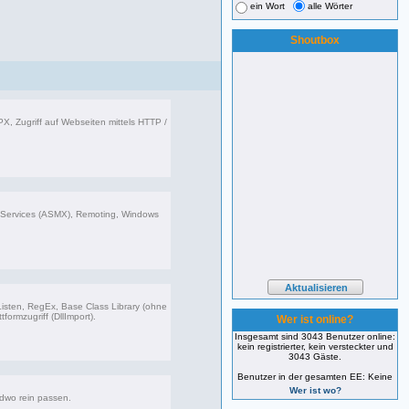
ein Wort
alle Wörter
Shoutbox
X, Zugriff auf Webseiten mittels HTTP /
599 Beiträge, zuletzt: Sa 02.03.24 17:51
bServices (ASMX), Remoting, Windows
626 Beiträge, zuletzt: Mi 12.02.20 13:59
 Listen, RegEx, Base Class Library (ohne
formzugriff (DllImport).
Wer ist online?
Insgesamt sind 3043 Benutzer online:
kein registrierter, kein versteckter und
062 Beiträge, zuletzt: Mi 06.12.23 14:54
3043 Gäste.
Benutzer in der gesamten EE: Keine
Wer ist wo?
ndwo rein passen.