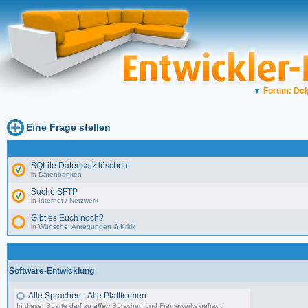
▼
Forum: Del
Eine Frage stellen
SQLite Datensatz löschen
in
Datenbanken
Suche SFTP
in
Internet / Netzwerk
Gibt es Euch noch?
in
Wünsche, Anregungen & Kritik
Software-Entwicklung
Alle Sprachen - Alle Plattformen
In dieser Sparte darf zu
allen
Sprachen und Frameworks gefragt