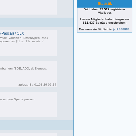
Statistik
Wir haben
39.522
registrierte
25 Beiträge, zuletzt: Mo 22.01.24 19:00
Mitglieder.
Unsere Mitglieder haben insgesamt
692.437
Beiträge geschrieben.
Das neueste Mitglied ist
jack888888
.
-Pascal) / CLX
ntax, Variablen, Datentypen, etc.),
onenten (TList, TTimer, etc. /
473 Beiträge, zuletzt: Do 26.03.26 11:10
enbanken (BDE, ADO, dbExpress,
85 Beiträge, zuletzt: Sa 01.08.26 07:24
zuletzt: Sa 01.08.26 07:24
ne andere Sparte passen.
181 Beiträge, zuletzt: Fr 12.09.25 09:09