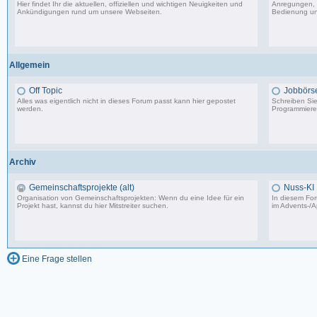
Hier findet Ihr die aktuellen, offiziellen und wichtigen Neuigkeiten und
Anregungen, 
Ankündigungen rund um unsere Webseiten.
Bedienung un
8.553 Beiträge, zuletzt: Di 20.08.19 17:27
Allgemein
Off Topic
Jobbörs
Alles was eigentlich nicht in dieses Forum passt kann hier gepostet
Schreiben Sie 
werden.
Programmierer
87.549 Beiträge, zuletzt: Do 18.12.25 19:15
Archiv
Gemeinschaftsprojekte (alt)
Nuss-KI
Organisation von Gemeinschaftsprojekten: Wenn du eine Idee für ein
In diesem For
Projekt hast, kannst du hier Mitstreiter suchen.
im
Advents-/A
243 Beiträge, zuletzt: So 07.08.11 02:30
Eine Frage stellen