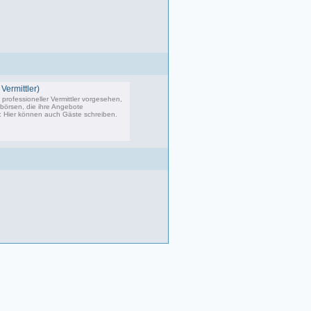
Vermittler)
professioneller Vermittler vorgesehen,
bbörsen, die ihre Angebote
s: Hier können auch Gäste schreiben.
02 Beiträge, zuletzt: Do 04.05.23 10:43