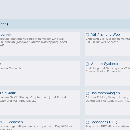
ragen
)
verlight
ASP.NET und Web
wicklung grafischer Oberflächen mit der Windows
Erstellung von Webseiten mit ASP
 Foundation (Windows.Controls-Namespace), XAML,
FTP, keine WebServices
BAP
3.132 Beiträge, zuletzt: Do 09.04.26 15:08
1.
k
Verteilte Systeme
lokalen Netzwerken
Erstellung und Nutzung von We
Communication Foundation
1.206 Beiträge, zuletzt: Mi 03.05.23 14:48
ia / Grafik
Basistechnologien
eit mit Grafik (Bitmap, Graphics, etc.) und Sound,
Alles zu Zahlen, Strings, Arrays,
 XNA und Managed DirectX
Dateizugriff). Außerdem auch Platt
1.770 Beiträge, zuletzt: Di 13.09.22 17:09
9.
.NET-Sprachen
Sonstiges (.NET)
ntax und grundlegenden Konzepten von Delphi Prism /
Fragen zu .NET, die sonst nirge
phi .NET.