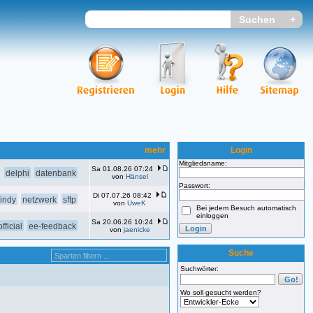
mehr
Login
Mitgliedsname:
Sa 01.08.26 07:24
delphi
datenbank
von
Hänsel
Passwort:
Di 07.07.26 08:42
indy
netzwerk
sftp
von
UweK
Bei jedem Besuch automatisch
einloggen
Sa 20.06.26 10:24
fficial
ee-feedback
von
jaenicke
Suche
Suchwörter:
Wo soll gesucht werden?