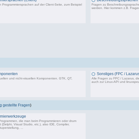
iersprachen (Client)
Beschreibungssprachen
 Programmiersprachen auf der Client-Seite, zum Beispiel
Fragen zu Beschreibungssprachen
werden. Hier kommen z.B. Frag
402 Beiträge, zuletzt: Mo 17.10.22 10:27
mponenten
Sonstiges (FPC / Lazarus
uellen und nicht-visuellen Komponenten. GTK, QT,
Alle Fragen zu FPC / Lazarus, di
auch zur Linux-API und linuxspez
50 Beiträge, zuletzt: Mi 16.03.22 20:21
5
 gestellte Fragen
)
mierwerkzeuge
 Programmen, die man beim Programmieren oder drum
(Delphi, Visual Studio, etc.), also IDE, Compiler,
uperstellung, ...
18.243 Beiträge, zuletzt: So 14.06.26 09:26