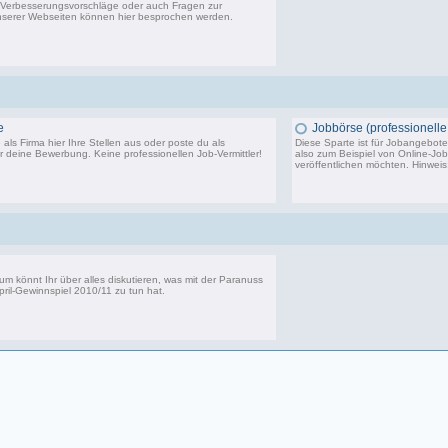
Verbesserungsvorschläge oder auch Fragen zur
serer Webseiten können hier besprochen werden.
14.291 Beiträge, zuletzt: Sa 20.06.26 10:24
e
Jobbörse (professionelle 
als Firma hier Ihre Stellen aus oder poste du als
Diese Sparte ist für Jobangebote 
 deine Bewerbung. Keine professionellen Job-Vermittler!
also zum Beispiel von Online-Jo
veröffentlichen möchten. Hinwei
3.750 Beiträge, zuletzt: Di 24.10.23 14:11
5
um könnt Ihr über alles diskutieren, was mit der Paranuss
pril-Gewinnspiel 2010/11
zu tun hat.
39 Beiträge, zuletzt: Di 06.11.12 14:16