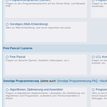
Programmiersprachen (Server)
Programm
Fragen zu den Programmiersprachen auf der Server-Seite, zum Beispiel
Fragen zu den
PHP.
JavaScript.
1.150 Beiträge, zuletzt: So 09.07.23 15:12
Sonstiges (Web-Entwicklung)
Alles zur Web-Entwicklung, was sonst nirgendwo rein passt.
364 Beiträge, zuletzt: Mo 18.12.23 12:19
Free Pascal / Lazarus
Free Pascal
LCL-Ko
Fragen zur Sprache (Syntax, Variablen, Datentypen, etc.)
Fragen zu vis
Android, etc.
132 Beiträge, zuletzt: Sa 15.07.23 12:49
Sonstige Programmierung
(siehe auch:
Sonstige Programmierung FAQ - Häufig
Algorithmen, Optimierung und Assembler
Program
Fragen zu Algorithmen (implementierte / abstrakte), der Optimierung von
Alles zu den
Algorithmen und Programmen, außerdem zum Thema Assembler in
herum braucht 
Delphi.
Debugger, Set
13.241 Beiträge, zuletzt: Mo 17.11.25 03:06