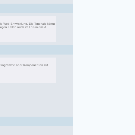
 die Web-Entwicklung. Die Tutorials könnt
inigen Fällen auch im Forum direkt
8 Beiträge, zuletzt: Fr 08.09.17 23:25
r Programme oder Komponenten mit
083 Beiträge, zuletzt: Di 22.04.25 17:06