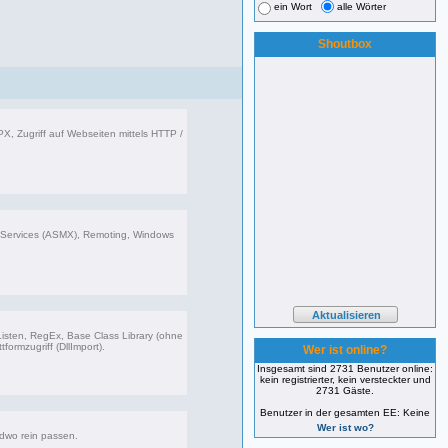
ein Wort
alle Wörter
Shoutbox
X, Zugriff auf Webseiten mittels HTTP /
599 Beiträge, zuletzt: Sa 02.03.24 17:51
bServices (ASMX), Remoting, Windows
626 Beiträge, zuletzt: Mi 12.02.20 13:59
 Listen, RegEx, Base Class Library (ohne
formzugriff (DllImport).
Wer ist online?
Insgesamt sind 2731 Benutzer online:
kein registrierter, kein versteckter und
062 Beiträge, zuletzt: Mi 06.12.23 14:54
2731 Gäste.
Benutzer in der gesamten EE: Keine
Wer ist wo?
ndwo rein passen.