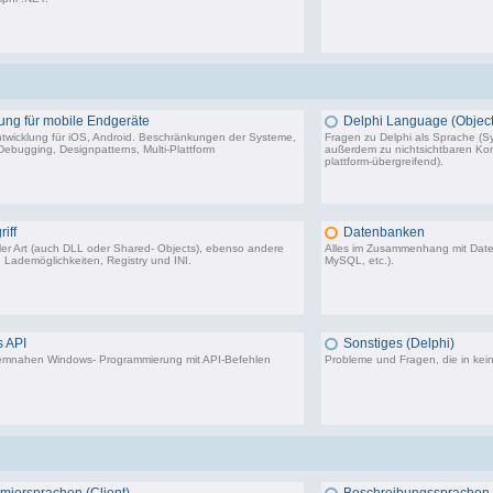
1.318 Beiträge, zuletzt: So 17.01.21 13:17
5.5
ung für mobile Endgeräte
Delphi Language (Object
twicklung für iOS, Android. Beschränkungen der Systeme,
Fragen zu Delphi als Sprache (Sy
ebugging, Designpatterns, Multi-Plattform
außerdem zu nichtsichtbaren Komp
plattform-übergreifend).
116 Beiträge, zuletzt: Fr 15.03.24 09:18
64.
iff
Datenbanken
aller Art (auch DLL oder Shared- Objects), ebenso andere
Alles im Zusammenhang mit Dat
 Lademöglichkeiten, Registry und INI.
MySQL, etc.).
36.414 Beiträge, zuletzt: Do 04.12.25 12:40
40.4
 API
Sonstiges (Delphi)
stemnahen Windows- Programmierung mit API-Befehlen
Probleme und Fragen, die in kei
28.293 Beiträge, zuletzt: Do 10.08.23 00:09
85.