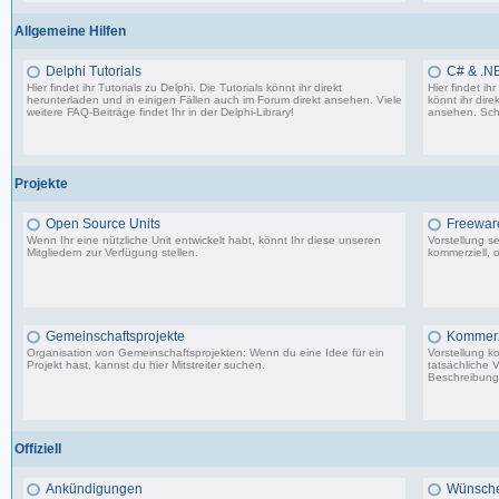
Allgemeine Hilfen
Delphi Tutorials
C# & .NE
Hier findet ihr Tutorials zu Delphi. Die Tutorials könnt ihr direkt
Hier findet i
herunterladen und in einigen Fällen auch im Forum direkt ansehen. Viele
könnt ihr dire
weitere FAQ-Beiträge findet Ihr in der
Delphi-Library
!
ansehen. Sch
1.706 Beiträge, zuletzt: Mo 11.09.17 07:44
Projekte
Open Source Units
Freeware
Wenn Ihr eine nützliche Unit entwickelt habt, könnt Ihr diese unseren
Vorstellung s
Mitgliedern zur Verfügung stellen.
kommerziell, o
2.288 Beiträge, zuletzt: So 26.04.26 10:14
Gemeinschaftsprojekte
Kommerzi
Organisation von Gemeinschaftsprojekten: Wenn du eine Idee für ein
Vorstellung k
Projekt hast, kannst du hier Mitstreiter suchen.
tatsächliche 
Beschreibunge
29 Beiträge, zuletzt: Mi 10.02.21 22:44
Offiziell
Ankündigungen
Wünsche,