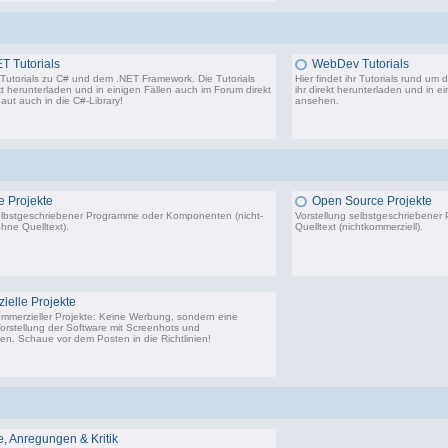
T Tutorials
WebDev Tutorials
hr Tutorials zu C# und dem .NET Framework. Die Tutorials
Hier findet ihr Tutorials rund um
kt herunterladen und in einigen Fällen auch im Forum direkt
ihr direkt herunterladen und in e
aut auch in die
C#-Library
!
ansehen.
54 Beiträge, zuletzt: Do 02.04.20 08:24
 Projekte
Open Source Projekte
elbstgeschriebener Programme oder Komponenten (nicht-
Vorstellung selbstgeschriebene
hne Quelltext).
Quelltext (nichtkommerziell).
22.443 Beiträge, zuletzt: Di 02.12.25 01:57
9.
elle Projekte
ommerzieller Projekte: Keine Werbung, sondern eine
Vorstellung der Software mit Screenhots und
n. Schaue vor dem Posten in die Richtlinien!
198 Beiträge, zuletzt: Do 18.06.20 11:31
 Anregungen & Kritik