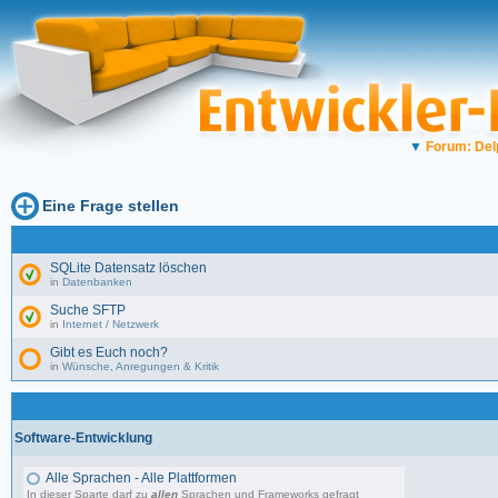
▼
Forum: Del
Eine Frage stellen
SQLite Datensatz löschen
in
Datenbanken
Suche SFTP
in
Internet / Netzwerk
Gibt es Euch noch?
in
Wünsche, Anregungen & Kritik
Software-Entwicklung
Alle Sprachen - Alle Plattformen
In dieser Sparte darf zu
allen
Sprachen und Frameworks gefragt