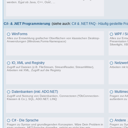
werden. Egal ob Java, C++, Ook!, ...
967 Beiträge, zuletzt: Sa 11.04.26 15:57
C#- & .NET Programmierung
(siehe auch:
C# & .NET FAQ - Häufig gestellte F
WinForms
WPF / Sil
Alles zur Entwicklung grafischer Oberflächen von klassischen Desktop-
Alles zur Ent
Anwendungen (Windows.Forms-Namespace)
Presentation
Silverlight, X
16.523 Beiträge, zuletzt: Sa 23.08.25 13:39
IO, XML und Registry
Netzwer
Zugriff auf Dateien (z.B. FileStream, StreamReader, StreamWriter),
Arbeiten mit 
Arbeiten mit XML, Zugriff auf die Registry
4.463 Beiträge, zuletzt: Di 08.08.23 12:03
Datenbanken (inkl. ADO.NET)
Multimed
Zugriff und Nutzung von Datenbanken, Connectoren (*DbConnection-
Fragen zur Arb
Klassen & Co.), SQL, ADO.NET, LINQ
außerdem zu
4.840 Beiträge, zuletzt: Fr 25.07.25 12:40
C# - Die Sprache
Andere 
Fragen zu Syntax und grundlegenden Konzepten. Wäre Dein Problem in
Fragen zu Sy
einer anderen .NET-Sprache dasselbe, gehört es nicht hier rein.
Oxygene / Del