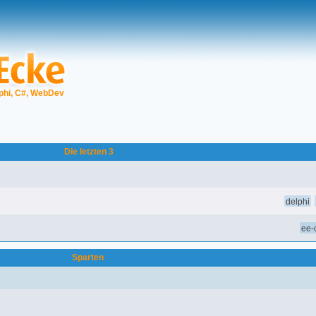
phi, C#, WebDev
Die letzten 3
delphi
ee-o
Sparten