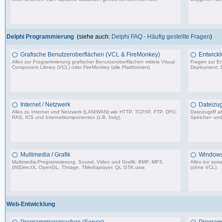
6.641 Beiträge, zuletzt: Do 18.08.22 14:24
Delphi Programmierung
(siehe auch:
Delphi FAQ - Häufig gestellte Fragen
)
Grafische Benutzeroberflächen (VCL & FireMonkey)
Entwickl
Alles zur Programmierung grafischer Benutzeroberflächen mittels Visual
Fragen zur En
Component Library (VCL) oder FireMonkey (alle Plattformen).
Deployment, D
85.478 Beiträge, zuletzt: Mo 17.11.25 18:59
Internet / Netzwerk
Dateizugr
Alles zu Internet und Netzwerk (LAN/WAN) wie HTTP, TCP/IP, FTP, DFÜ,
Dateizugriff 
RAS, ICS und Internetkomponenten (z.B. Indy).
Speicher- und
35.704 Beiträge, zuletzt: Di 07.07.26 08:42
Multimedia / Grafik
Windows
Multimedia-Programmierung, Sound, Video und Grafik: BMP, MP3,
Alles zur sy
(W)DirectX, OpenGL, TImage, TMediaplayer, Qt, GTK usw.
(ohne VCL).
37.356 Beiträge, zuletzt: Do 10.04.25 18:55
Web-Entwicklung