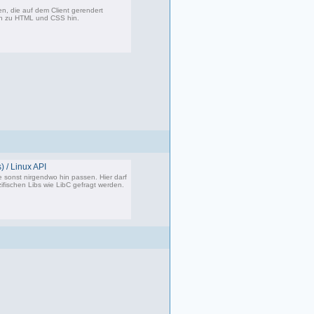
, die auf dem Client gerendert
en zu HTML und CSS hin.
360 Beiträge, zuletzt: Di 07.06.22 17:05
) / Linux API
e sonst nirgendwo hin passen. Hier darf
ifischen Libs wie LibC gefragt werden.
87 Beiträge, zuletzt: So 05.01.25 12:18