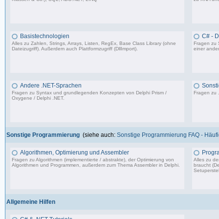
4.840 Beiträge, zuletzt: Fr 25.07.25 12:40
Basistechnologien
C# - 
Alles zu Zahlen, Strings, Arrays, Listen, RegEx, Base Class Library (ohne
Fragen zu 
Dateizugriff). Außerdem auch Plattformzugriff (DllImport).
einer ander
9.062 Beiträge, zuletzt: Mi 06.12.23 14:54
Andere .NET-Sprachen
Sonsti
Fragen zu Syntax und grundlegenden Konzepten von Delphi Prism /
Fragen zu 
Oxygene / Delphi .NET.
1.318 Beiträge, zuletzt: So 17.01.21 13:17
Sonstige Programmierung
(siehe auch:
Sonstige Programmierung FAQ - Häufig
Algorithmen, Optimierung und Assembler
Progr
Fragen zu Algorithmen (implementierte / abstrakte), der Optimierung von
Alles zu d
Algorithmen und Programmen, außerdem zum Thema Assembler in Delphi.
braucht (De
Setuperstel
13.241 Beiträge, zuletzt: Mo 17.11.25 03:06
Allgemeine Hilfen