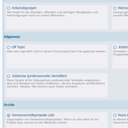
Ankündigungen
Wünsc
Hier findet Ihr die aktuellen, offiziellen und wichtigen Neuigkeiten und
Anregungen
Ankündigungen rund um unsere Webseiten.
unserer We
8.553 Beiträge, zuletzt: Di 20.08.19 17:27
Allgemein
Off Topic
Jobbö
Alles was eigentlich nicht in dieses Forum passt kann hier gepostet werden.
Schreiben S
Programmie
87.549 Beiträge, zuletzt: Do 18.12.25 19:15
Jobbörse (professionelle Vermittler)
Diese Sparte ist für Jobangebote professioneller Vermittler vorgesehen,
also zum Beispiel von Online-Jobbörsen, die ihre Angebote veröffentlichen
möchten. Hinweis: Hier können auch Gäste schreiben.
502 Beiträge, zuletzt: Do 04.05.23 10:43
Archiv
Gemeinschaftsprojekte (alt)
Nuss-
Organisation von Gemeinschaftsprojekten: Wenn du eine Idee für ein
In diesem F
Projekt hast, kannst du hier Mitstreiter suchen.
Advents-/A