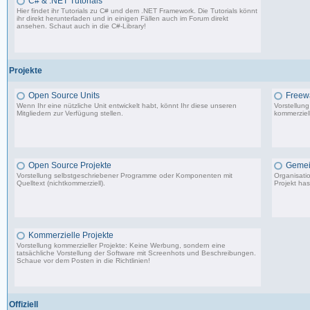
C# & .NET Tutorials
Hier findet ihr Tutorials zu C# und dem .NET Framework. Die Tutorials könnt
ihr direkt herunterladen und in einigen Fällen auch im Forum direkt
ansehen. Schaut auch in die
C#-Library
!
54 Beiträge, zuletzt: Do 02.04.20 08:24
Projekte
Open Source Units
Freew
Wenn Ihr eine nützliche Unit entwickelt habt, könnt Ihr diese unseren
Vorstellun
Mitgliedern zur Verfügung stellen.
kommerziell
2.288 Beiträge, zuletzt: So 26.04.26 10:14
Open Source Projekte
Gemei
Vorstellung selbstgeschriebener Programme oder Komponenten mit
Organisati
Quelltext (nichtkommerziell).
Projekt has
9.083 Beiträge, zuletzt: Di 22.04.25 17:06
Kommerzielle Projekte
Vorstellung kommerzieller Projekte: Keine Werbung, sondern eine
tatsächliche Vorstellung der Software mit Screenhots und Beschreibungen.
Schaue vor dem Posten in die Richtlinien!
198 Beiträge, zuletzt: Do 18.06.20 11:31
Offiziell