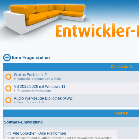
Eine Frage stellen
Die letzten 3
Gibt es Euch noch?
in
Wünsche, Anregungen & Kritik
VS 2022/2026 mit Windows 11
in
Programmierwerkzeuge
Audio Werkzeuge Bibliothek (AWB)
in
Open Source Units
Sparten
Software-Entwicklung
Alle Sprachen - Alle Plattformen
In dieser Sparte darf zu
allen
Sprachen und Frameworks gefragt werden.