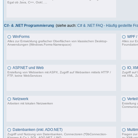
Egal ob Java, C++, Ook!, ...
967 Beiträge, zuletzt: Sa 11.04.26 15:57
C#- & .NET Programmierung
(siehe auch:
C# & .NET FAQ - Häufig gestellte F
WinForms
WPF / 
Alles zur Entwicklung grafischer Oberflächen von klassischen Desktop-
Alles zur 
Anwendungen (Windows.Forms-Namespace)
Foundation
16.523 Beiträge, zuletzt: Sa 23.08.25 13:39
ASP.NET und Web
IO, XM
Erstellung von Webseiten mit ASPX, Zugriff auf Webseiten mittels HTTP /
Zugriff auf
FTP, keine WebServices
mit XML, Zu
1.599 Beiträge, zuletzt: Sa 02.03.24 17:51
Netzwerk
Vertei
Arbeiten mit lokalen Netzwerken
Erstellung
Communica
1.206 Beiträge, zuletzt: Mi 03.05.23 14:48
Datenbanken (inkl. ADO.NET)
Multim
Zugriff und Nutzung von Datenbanken, Connectoren (*DbConnection-
Fragen zur 
Klassen & Co.), SQL, ADO.NET, LINQ
zu XNA un