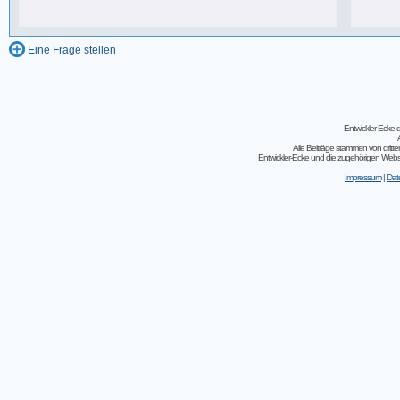
243 Beiträge, zuletzt: So 07.08.11 02:30
Eine Frage stellen
Entwickler-Ecke
Alle Beiträge stammen von dritt
Entwickler-Ecke und die zugehörigen Webseit
Impressum
|
Dat