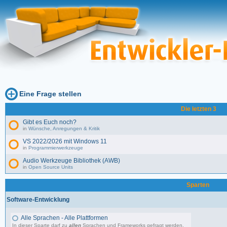
Eine Frage stellen
Die letzten 3
Gibt es Euch noch?
in
Wünsche, Anregungen & Kritik
VS 2022/2026 mit Windows 11
in
Programmierwerkzeuge
Audio Werkzeuge Bibliothek (AWB)
in
Open Source Units
Sparten
Software-Entwicklung
Alle Sprachen - Alle Plattformen
In dieser Sparte darf zu
allen
Sprachen und Frameworks gefragt werden.