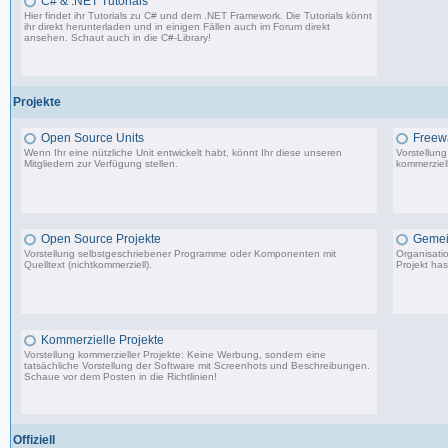
C# & .NET Tutorials
Hier findet ihr Tutorials zu C# und dem .NET Framework. Die Tutorials könnt
ihr direkt herunterladen und in einigen Fällen auch im Forum direkt
ansehen. Schaut auch in die
C#-Library
!
54 Beiträge, zuletzt: Do 02.04.20 08:24
Projekte
Open Source Units
Freew
Wenn Ihr eine nützliche Unit entwickelt habt, könnt Ihr diese unseren
Vorstellun
Mitgliedern zur Verfügung stellen.
kommerziell
2.288 Beiträge, zuletzt: So 26.04.26 10:14
Open Source Projekte
Gemei
Vorstellung selbstgeschriebener Programme oder Komponenten mit
Organisati
Quelltext (nichtkommerziell).
Projekt has
9.083 Beiträge, zuletzt: Di 22.04.25 17:06
Kommerzielle Projekte
Vorstellung kommerzieller Projekte: Keine Werbung, sondern eine
tatsächliche Vorstellung der Software mit Screenhots und Beschreibungen.
Schaue vor dem Posten in die Richtlinien!
198 Beiträge, zuletzt: Do 18.06.20 11:31
Offiziell