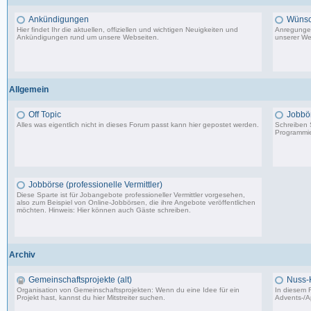
Ankündigungen
Wünsc
Hier findet Ihr die aktuellen, offiziellen und wichtigen Neuigkeiten und
Anregungen
Ankündigungen rund um unsere Webseiten.
unserer We
8.553 Beiträge, zuletzt: Di 20.08.19 17:27
Allgemein
Off Topic
Jobbö
Alles was eigentlich nicht in dieses Forum passt kann hier gepostet werden.
Schreiben S
Programmie
87.549 Beiträge, zuletzt: Do 18.12.25 19:15
Jobbörse (professionelle Vermittler)
Diese Sparte ist für Jobangebote professioneller Vermittler vorgesehen,
also zum Beispiel von Online-Jobbörsen, die ihre Angebote veröffentlichen
möchten. Hinweis: Hier können auch Gäste schreiben.
502 Beiträge, zuletzt: Do 04.05.23 10:43
Archiv
Gemeinschaftsprojekte (alt)
Nuss-
Organisation von Gemeinschaftsprojekten: Wenn du eine Idee für ein
In diesem F
Projekt hast, kannst du hier Mitstreiter suchen.
Advents-/A