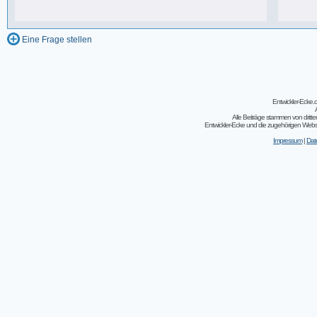
243 Beiträge, zuletzt: So 07.08.11 02:30
Eine Frage stellen
Entwickler-Ecke
Alle Beiträge stammen von dritt
Entwickler-Ecke und die zugehörigen Webseit
Impressum
|
Dat