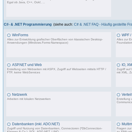
Egal ob Java, C++, Ook!, ...
967 Beiträge, zuletzt: Sa 11.04.26 15:57
C#- & .NET Programmierung
(siehe auch:
C# & .NET FAQ - Häufig gestellte F
WinForms
WPF / 
Alles zur Entwicklung grafischer Oberflächen von klassischen Desktop-
Alles zur 
Anwendungen (Windows.Forms-Namespace)
Foundation
16.523 Beiträge, zuletzt: Sa 23.08.25 13:39
ASP.NET und Web
IO, XM
Erstellung von Webseiten mit ASPX, Zugriff auf Webseiten mittels HTTP /
Zugriff auf
FTP, keine WebServices
mit XML, Zu
1.599 Beiträge, zuletzt: Sa 02.03.24 17:51
Netzwerk
Vertei
Arbeiten mit lokalen Netzwerken
Erstellung
Communica
1.206 Beiträge, zuletzt: Mi 03.05.23 14:48
Datenbanken (inkl. ADO.NET)
Multim
Zugriff und Nutzung von Datenbanken, Connectoren (*DbConnection-
Fragen zur 
Klassen & Co.), SQL, ADO.NET, LINQ
zu XNA un