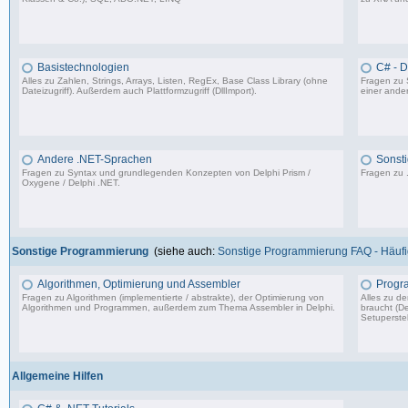
4.840 Beiträge, zuletzt: Fr 25.07.25 12:40
Basistechnologien
C# - 
Alles zu Zahlen, Strings, Arrays, Listen, RegEx, Base Class Library (ohne
Fragen zu 
Dateizugriff). Außerdem auch Plattformzugriff (DllImport).
einer ander
9.062 Beiträge, zuletzt: Mi 06.12.23 14:54
Andere .NET-Sprachen
Sonsti
Fragen zu Syntax und grundlegenden Konzepten von Delphi Prism /
Fragen zu 
Oxygene / Delphi .NET.
1.318 Beiträge, zuletzt: So 17.01.21 13:17
Sonstige Programmierung
(siehe auch:
Sonstige Programmierung FAQ - Häufig
Algorithmen, Optimierung und Assembler
Progr
Fragen zu Algorithmen (implementierte / abstrakte), der Optimierung von
Alles zu d
Algorithmen und Programmen, außerdem zum Thema Assembler in Delphi.
braucht (De
Setuperstel
13.241 Beiträge, zuletzt: Mo 17.11.25 03:06
Allgemeine Hilfen