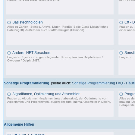
4.840 Beiträge, zuletzt: Fr 25.07.25 12:40
Basistechnologien
C# - 
Alles zu Zahlen, Strings, Arrays, Listen, RegEx, Base Class Library (ohne
Fragen zu 
Dateizugriff). Außerdem auch Plattformzugriff (DllImport).
einer ander
9.062 Beiträge, zuletzt: Mi 06.12.23 14:54
Andere .NET-Sprachen
Sonsti
Fragen zu Syntax und grundlegenden Konzepten von Delphi Prism /
Fragen zu 
Oxygene / Delphi .NET.
1.318 Beiträge, zuletzt: So 17.01.21 13:17
Sonstige Programmierung
(siehe auch:
Sonstige Programmierung FAQ - Häufig
Algorithmen, Optimierung und Assembler
Progr
Fragen zu Algorithmen (implementierte / abstrakte), der Optimierung von
Alles zu d
Algorithmen und Programmen, außerdem zum Thema Assembler in Delphi.
braucht (De
Setuperstel
13.241 Beiträge, zuletzt: Mo 17.11.25 03:06
Allgemeine Hilfen