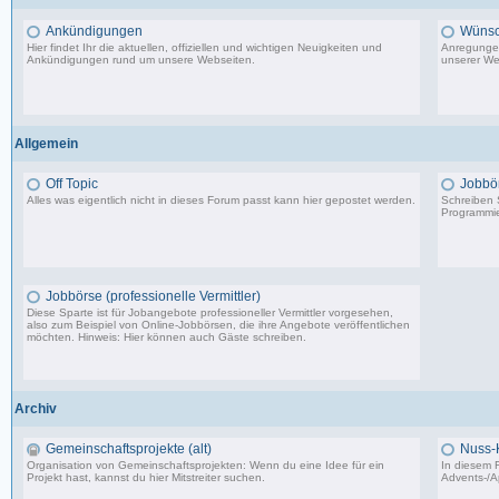
Ankündigungen
Wünsc
Hier findet Ihr die aktuellen, offiziellen und wichtigen Neuigkeiten und
Anregungen
Ankündigungen rund um unsere Webseiten.
unserer We
8.553 Beiträge, zuletzt: Di 20.08.19 17:27
Allgemein
Off Topic
Jobbö
Alles was eigentlich nicht in dieses Forum passt kann hier gepostet werden.
Schreiben S
Programmie
87.549 Beiträge, zuletzt: Do 18.12.25 19:15
Jobbörse (professionelle Vermittler)
Diese Sparte ist für Jobangebote professioneller Vermittler vorgesehen,
also zum Beispiel von Online-Jobbörsen, die ihre Angebote veröffentlichen
möchten. Hinweis: Hier können auch Gäste schreiben.
502 Beiträge, zuletzt: Do 04.05.23 10:43
Archiv
Gemeinschaftsprojekte (alt)
Nuss-
Organisation von Gemeinschaftsprojekten: Wenn du eine Idee für ein
In diesem F
Projekt hast, kannst du hier Mitstreiter suchen.
Advents-/A