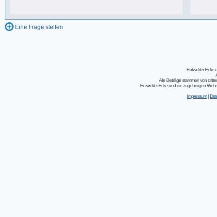
243 Beiträge, zuletzt: So 07.08.11 02:30
Eine Frage stellen
Entwickler-Ecke
Alle Beiträge stammen von dritt
Entwickler-Ecke und die zugehörigen Webseit
Impressum
|
Dat