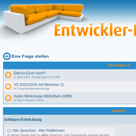
Eine Frage stellen
Die letzten 3
Gibt es Euch noch?
in
Wünsche, Anregungen & Kritik
VS 2022/2026 mit Windows 11
in
Programmierwerkzeuge
Audio Werkzeuge Bibliothek (AWB)
in
Open Source Units
Sparten
Software-Entwicklung
Alle Sprachen - Alle Plattformen
In dieser Sparte darf zu
allen
Sprachen und Frameworks gefragt werden.