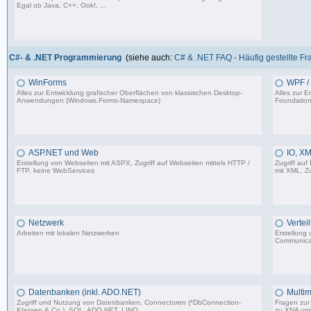
Egal ob Java, C++, Ook!, ...
967 Beiträge, zuletzt: Sa 11.04.26 15:57
C#- & .NET Programmierung
(siehe auch:
C# & .NET FAQ - Häufig gestellte F
WinForms
WPF / 
Alles zur Entwicklung grafischer Oberflächen von klassischen Desktop-
Alles zur 
Anwendungen (Windows.Forms-Namespace)
Foundation
16.523 Beiträge, zuletzt: Sa 23.08.25 13:39
ASP.NET und Web
IO, XM
Erstellung von Webseiten mit ASPX, Zugriff auf Webseiten mittels HTTP /
Zugriff auf
FTP, keine WebServices
mit XML, Zu
1.599 Beiträge, zuletzt: Sa 02.03.24 17:51
Netzwerk
Vertei
Arbeiten mit lokalen Netzwerken
Erstellung
Communica
1.206 Beiträge, zuletzt: Mi 03.05.23 14:48
Datenbanken (inkl. ADO.NET)
Multim
Zugriff und Nutzung von Datenbanken, Connectoren (*DbConnection-
Fragen zur 
Klassen & Co.), SQL, ADO.NET, LINQ
zu XNA un