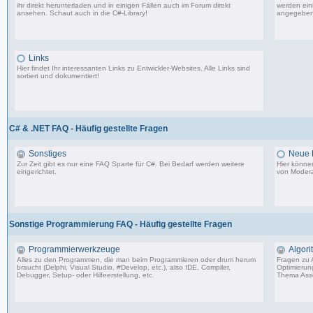
ihr direkt herunterladen und in einigen Fällen auch im Forum direkt
werden eini
ansehen. Schaut auch in die
C#-Library
!
angegeben
54 Beiträge, zuletzt: Do 02.04.20 08:24
Links
Hier findet Ihr interessanten Links zu Entwickler-Websites. Alle Links sind
sortiert und dokumentiert!
11 Beiträge, zuletzt: Mi 05.07.06 15:00
C# & .NET FAQ - Häufig gestellte Fragen
Sonstiges
Neue E
Zur Zeit gibt es nur eine FAQ Sparte für C#. Bei Bedarf werden weitere
Hier könne
eingerichtet.
von Modera
9 Beiträge, zuletzt: Do 05.08.10 08:29
Sonstige Programmierung FAQ - Häufig gestellte Fragen
Programmierwerkzeuge
Algor
Alles zu den Programmen, die man beim Programmieren oder drum herum
Fragen zu 
braucht (Delphi, Visual Studio, #Develop, etc.), also IDE, Compiler,
Optimierun
Debugger, Setup- oder Hilfeerstellung, etc.
Thema Asse
15 Beiträge, zuletzt: Di 31.03.20 23:07