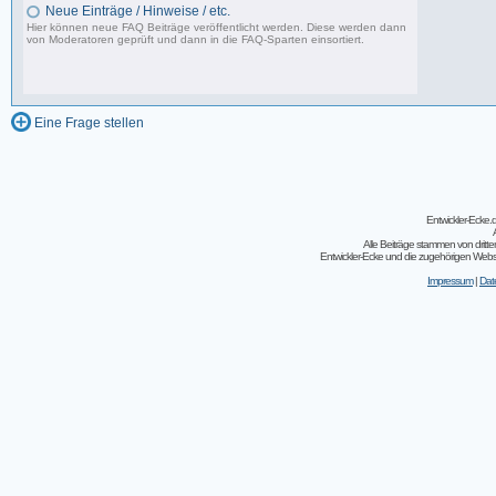
Neue Einträge / Hinweise / etc.
Hier können neue FAQ Beiträge veröffentlicht werden. Diese werden dann
von Moderatoren geprüft und dann in die FAQ-Sparten einsortiert.
0 Beiträge, zuletzt: Fr 15.04.11 22:55
Eine Frage stellen
Entwickler-Ecke
Alle Beiträge stammen von dritt
Entwickler-Ecke und die zugehörigen Webseit
Impressum
|
Dat