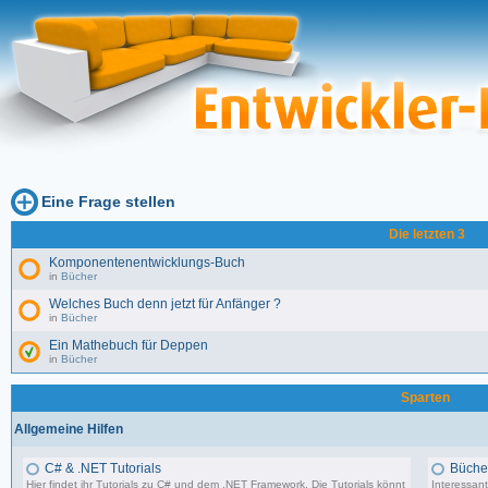
Eine Frage stellen
Die letzten 3
Komponentenentwicklungs-Buch
in
Bücher
Welches Buch denn jetzt für Anfänger ?
in
Bücher
Ein Mathebuch für Deppen
in
Bücher
Sparten
Allgemeine Hilfen
C# & .NET Tutorials
Büche
Hier findet ihr Tutorials zu C# und dem .NET Framework. Die Tutorials könnt
Interessant