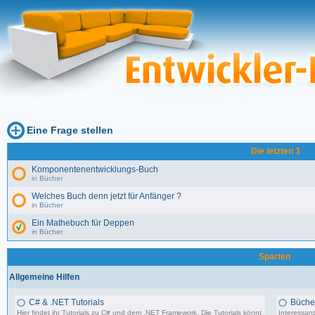
Eine Frage stellen
Die letzten 3
Komponentenentwicklungs-Buch
in
Bücher
Welches Buch denn jetzt für Anfänger ?
in
Bücher
Ein Mathebuch für Deppen
in
Bücher
Sparten
Allgemeine Hilfen
C# & .NET Tutorials
Büche
Hier findet ihr Tutorials zu C# und dem .NET Framework. Die Tutorials könnt
Interessant