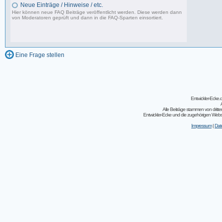
Neue Einträge / Hinweise / etc.
Hier können neue FAQ Beiträge veröffentlicht werden. Diese werden dann
von Moderatoren geprüft und dann in die FAQ-Sparten einsortiert.
0 Beiträge, zuletzt: Fr 15.04.11 22:55
Eine Frage stellen
Entwickler-Ecke
Alle Beiträge stammen von dritt
Entwickler-Ecke und die zugehörigen Webseit
Impressum
|
Dat