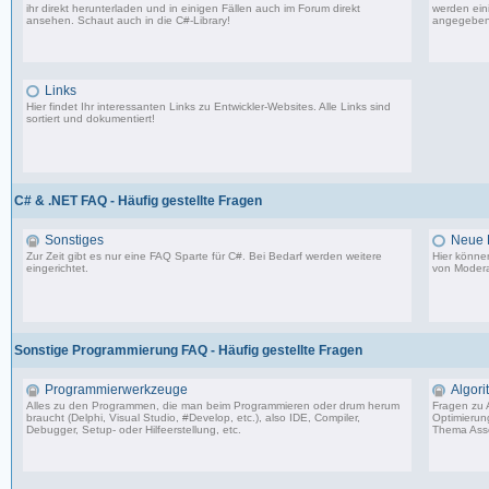
ihr direkt herunterladen und in einigen Fällen auch im Forum direkt
werden eini
ansehen. Schaut auch in die
C#-Library
!
angegeben
54 Beiträge, zuletzt: Do 02.04.20 08:24
Links
Hier findet Ihr interessanten Links zu Entwickler-Websites. Alle Links sind
sortiert und dokumentiert!
11 Beiträge, zuletzt: Mi 05.07.06 15:00
C# & .NET FAQ - Häufig gestellte Fragen
Sonstiges
Neue E
Zur Zeit gibt es nur eine FAQ Sparte für C#. Bei Bedarf werden weitere
Hier könne
eingerichtet.
von Modera
9 Beiträge, zuletzt: Do 05.08.10 08:29
Sonstige Programmierung FAQ - Häufig gestellte Fragen
Programmierwerkzeuge
Algor
Alles zu den Programmen, die man beim Programmieren oder drum herum
Fragen zu 
braucht (Delphi, Visual Studio, #Develop, etc.), also IDE, Compiler,
Optimierun
Debugger, Setup- oder Hilfeerstellung, etc.
Thema Asse
15 Beiträge, zuletzt: Di 31.03.20 23:07