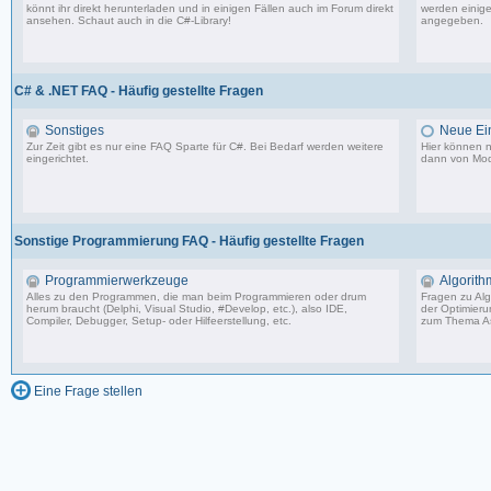
könnt ihr direkt herunterladen und in einigen Fällen auch im Forum direkt
werden einige
ansehen. Schaut auch in die
C#-Library
!
angegeben.
54 Beiträge, zuletzt: Do 02.04.20 08:24
C# & .NET FAQ - Häufig gestellte Fragen
Sonstiges
Neue Ein
Zur Zeit gibt es nur eine FAQ Sparte für C#. Bei Bedarf werden weitere
Hier können n
eingerichtet.
dann von Mode
9 Beiträge, zuletzt: Do 05.08.10 08:29
Sonstige Programmierung FAQ - Häufig gestellte Fragen
Programmierwerkzeuge
Algorith
Alles zu den Programmen, die man beim Programmieren oder drum
Fragen zu Alg
herum braucht (Delphi, Visual Studio, #Develop, etc.), also IDE,
der Optimier
Compiler, Debugger, Setup- oder Hilfeerstellung, etc.
zum Thema As
15 Beiträge, zuletzt: Di 31.03.20 23:07
Eine Frage stellen