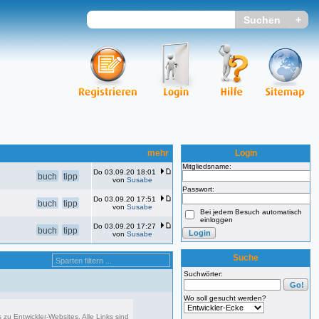
mehr
Login
Mitgliedsname:
Do 03.09.20 18:01
buch
tipp
von
Susabe
Passwort:
Do 03.09.20 17:51
buch
tipp
von
Susabe
Bei jedem Besuch automatisch
einloggen
Do 03.09.20 17:27
buch
tipp
von
Susabe
Suche
Suchwörter:
Wo soll gesucht werden?
s zu Entwickler-Websites. Alle Links sind