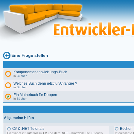
Eine Frage stellen
Komponentenentwicklungs-Buch
in
Bücher
Welches Buch denn jetzt für Anfänger ?
in
Bücher
Ein Mathebuch für Deppen
in
Bücher
Allgemeine Hilfen
C# & .NET Tutorials
Bücher
Hier findet ihr Tutorials zu C# und dem .NET Framework. Die Tutorials
Interessante B