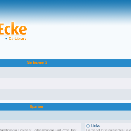
▼
C#-Library
Die letzten 3
Sparten
Links
uchtipps für Einsteiger, Fortgeschrittene und Profis. Hier
Hier findet Ihr interessanten Link