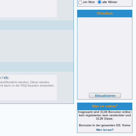
ein Wort
alle Wörter
Shoutbox
11 Beiträge, zuletzt: Mi 05.07.06 15:00
/ etc.
eröffentlicht werden. Diese werden
d dann in die FAQ-Sparten einsortiert.
0 Beiträge, zuletzt: Fr 15.04.11 22:55
Wer ist online?
Insgesamt sind 3138 Benutzer online:
kein registrierter, kein versteckter und
3138 Gäste.
Benutzer in der gesamten EE: Keine
Wer ist wo?