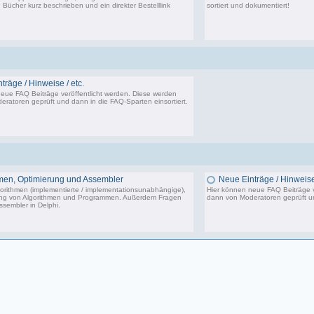
 Bücher kurz beschrieben und ein direkter Bestelllink
sortiert und dokumentiert!
516 Beiträge, zuletzt: Do 03.09.20 18:01
träge / Hinweise / etc.
eue FAQ Beiträge veröffentlicht werden. Diese werden
ratoren geprüft und dann in die FAQ-Sparten einsortiert.
0 Beiträge, zuletzt: Do 05.08.10 08:29
men, Optimierung und Assembler
Neue Einträge / Hinweise 
orithmen (implementierte / implementationsunabhängige),
Hier können neue FAQ Beiträge v
ung von Algorithmen und Programmen. Außerdem Fragen
dann von Moderatoren geprüft un
sembler in Delphi.
6 Beiträge, zuletzt: Fr 15.04.11 22:55