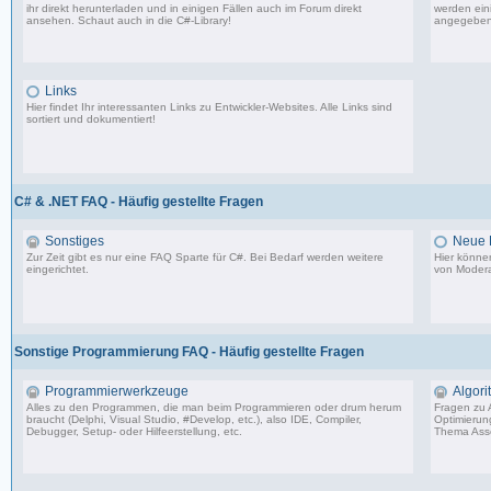
ihr direkt herunterladen und in einigen Fällen auch im Forum direkt
werden eini
ansehen. Schaut auch in die
C#-Library
!
angegeben
54 Beiträge, zuletzt: Do 02.04.20 08:24
Links
Hier findet Ihr interessanten Links zu Entwickler-Websites. Alle Links sind
sortiert und dokumentiert!
11 Beiträge, zuletzt: Mi 05.07.06 15:00
C# & .NET FAQ - Häufig gestellte Fragen
Sonstiges
Neue E
Zur Zeit gibt es nur eine FAQ Sparte für C#. Bei Bedarf werden weitere
Hier könne
eingerichtet.
von Modera
9 Beiträge, zuletzt: Do 05.08.10 08:29
Sonstige Programmierung FAQ - Häufig gestellte Fragen
Programmierwerkzeuge
Algor
Alles zu den Programmen, die man beim Programmieren oder drum herum
Fragen zu 
braucht (Delphi, Visual Studio, #Develop, etc.), also IDE, Compiler,
Optimierun
Debugger, Setup- oder Hilfeerstellung, etc.
Thema Asse
15 Beiträge, zuletzt: Di 31.03.20 23:07