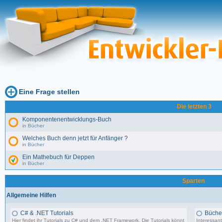
Eine Frage stellen
Die letzten 3
Komponentenentwicklungs-Buch
in
Bücher
Welches Buch denn jetzt für Anfänger ?
in
Bücher
Ein Mathebuch für Deppen
in
Bücher
Sparten
Allgemeine Hilfen
C# & .NET Tutorials
Büche
Hier findet ihr Tutorials zu C# und dem .NET Framework. Die Tutorials könnt
Interessant