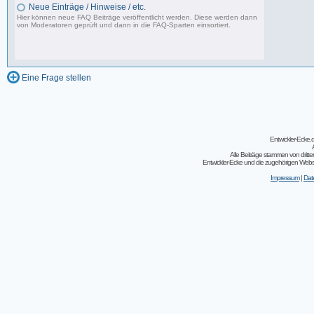
Neue Einträge / Hinweise / etc.
Hier können neue FAQ Beiträge veröffentlicht werden. Diese werden dann
von Moderatoren geprüft und dann in die FAQ-Sparten einsortiert.
0 Beiträge, zuletzt: Fr 15.04.11 22:55
Eine Frage stellen
Entwickler-Ecke
Alle Beiträge stammen von dritt
Entwickler-Ecke und die zugehörigen Webseit
Impressum
|
Dat