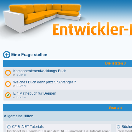
Eine Frage stellen
Die letzten 3
Komponentenentwicklungs-Buch
in
Bücher
Welches Buch denn jetzt für Anfänger ?
in
Bücher
Ein Mathebuch für Deppen
in
Bücher
Sparten
Allgemeine Hilfen
C# & .NET Tutorials
Büche
Hier findet ihr Tutorials zu C# und dem .NET Framework. Die Tutorials könnt
Interessant