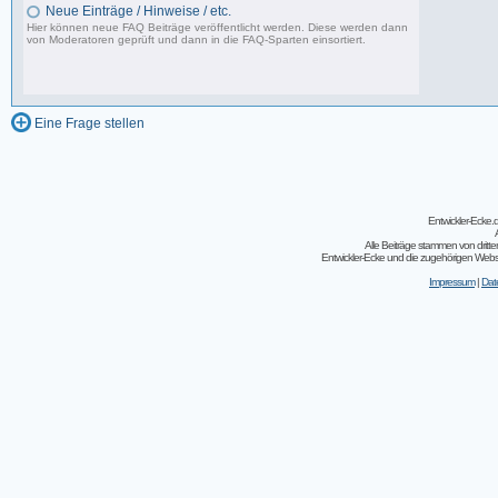
Neue Einträge / Hinweise / etc.
Hier können neue FAQ Beiträge veröffentlicht werden. Diese werden dann
von Moderatoren geprüft und dann in die FAQ-Sparten einsortiert.
0 Beiträge, zuletzt: Fr 15.04.11 22:55
Eine Frage stellen
Entwickler-Ecke
Alle Beiträge stammen von dritt
Entwickler-Ecke und die zugehörigen Webseit
Impressum
|
Dat