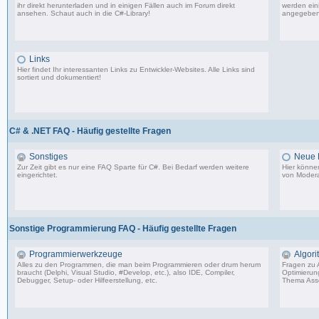
ihr direkt herunterladen und in einigen Fällen auch im Forum direkt
werden eini
ansehen. Schaut auch in die
C#-Library
!
angegeben
54 Beiträge, zuletzt: Do 02.04.20 08:24
Links
Hier findet Ihr interessanten Links zu Entwickler-Websites. Alle Links sind
sortiert und dokumentiert!
11 Beiträge, zuletzt: Mi 05.07.06 15:00
C# & .NET FAQ - Häufig gestellte Fragen
Sonstiges
Neue E
Zur Zeit gibt es nur eine FAQ Sparte für C#. Bei Bedarf werden weitere
Hier könne
eingerichtet.
von Modera
9 Beiträge, zuletzt: Do 05.08.10 08:29
Sonstige Programmierung FAQ - Häufig gestellte Fragen
Programmierwerkzeuge
Algor
Alles zu den Programmen, die man beim Programmieren oder drum herum
Fragen zu 
braucht (Delphi, Visual Studio, #Develop, etc.), also IDE, Compiler,
Optimierun
Debugger, Setup- oder Hilfeerstellung, etc.
Thema Asse
15 Beiträge, zuletzt: Di 31.03.20 23:07