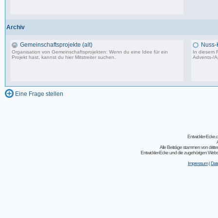
502 Beiträge, zuletzt: Do 04.05.23 10:43
Archiv
Gemeinschaftsprojekte (alt)
Nuss-
Organisation von Gemeinschaftsprojekten: Wenn du eine Idee für ein
In diesem F
Projekt hast, kannst du hier Mitstreiter suchen.
Advents-/A
243 Beiträge, zuletzt: So 07.08.11 02:30
Eine Frage stellen
Entwickler-Ecke
Alle Beiträge stammen von dritt
Entwickler-Ecke und die zugehörigen Webseit
Impressum
|
Dat