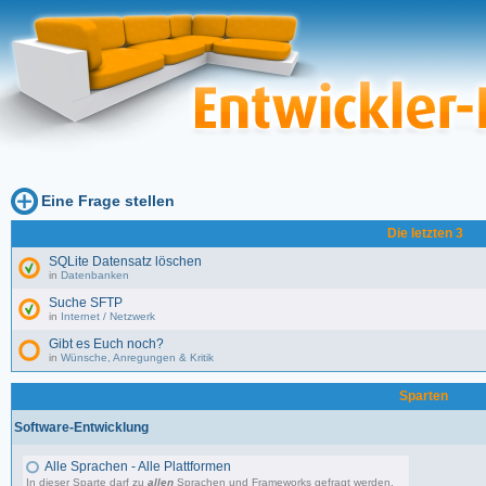
Eine Frage stellen
Die letzten 3
SQLite Datensatz löschen
in
Datenbanken
Suche SFTP
in
Internet / Netzwerk
Gibt es Euch noch?
in
Wünsche, Anregungen & Kritik
Sparten
Software-Entwicklung
Alle Sprachen - Alle Plattformen
In dieser Sparte darf zu
allen
Sprachen und Frameworks gefragt werden.