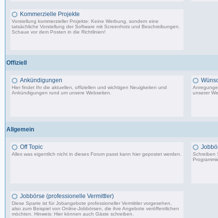
Kommerzielle Projekte
Vorstellung kommerzieller Projekte: Keine Werbung, sondern eine
tatsächliche Vorstellung der Software mit Screenhots und Beschreibungen.
Schaue vor dem Posten in die Richtlinien!
198 Beiträge, zuletzt: Do 18.06.20 11:31
Offiziell
Ankündigungen
Wünsc
Hier findet Ihr die aktuellen, offiziellen und wichtigen Neuigkeiten und
Anregungen
Ankündigungen rund um unsere Webseiten.
unserer We
8.553 Beiträge, zuletzt: Di 20.08.19 17:27
Allgemein
Off Topic
Jobbö
Alles was eigentlich nicht in dieses Forum passt kann hier gepostet werden.
Schreiben S
Programmie
87.549 Beiträge, zuletzt: Do 18.12.25 19:15
Jobbörse (professionelle Vermittler)
Diese Sparte ist für Jobangebote professioneller Vermittler vorgesehen,
also zum Beispiel von Online-Jobbörsen, die ihre Angebote veröffentlichen
möchten. Hinweis: Hier können auch Gäste schreiben.