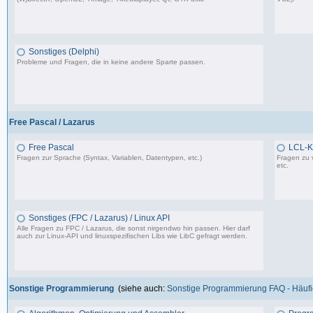
37.356 Beiträge, zuletzt: Do 10.04.25 18:55
Sonstiges (Delphi)
Probleme und Fragen, die in keine andere Sparte passen.
85.181 Beiträge, zuletzt: Fr 12.09.25 09:09
Free Pascal / Lazarus
Free Pascal
LCL-K
Fragen zur Sprache (Syntax, Variablen, Datentypen, etc.)
Fragen zu 
etc.
132 Beiträge, zuletzt: Sa 15.07.23 12:49
Sonstiges (FPC / Lazarus) / Linux API
Alle Fragen zu FPC / Lazarus, die sonst nirgendwo hin passen. Hier darf
auch zur Linux-API und linuxspezifischen Libs wie LibC gefragt werden.
587 Beiträge, zuletzt: So 05.01.25 12:18
Sonstige Programmierung
(siehe auch:
Sonstige Programmierung FAQ - Häufig