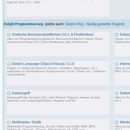
Egal ob Java, C++, Ook!, ...
967 Beiträge, zuletzt: Sa 11.04.26 15:57
Delphi Programmierung
(siehe auch:
Delphi FAQ - Häufig gestellte Fragen
)
Grafische Benutzeroberflächen (VCL & FireMonkey)
Entwic
Alles zur Programmierung grafischer Benutzeroberflächen mittels Visual
Fragen zur
Component Library (VCL) oder FireMonkey (alle Plattformen).
Deployment
85.478 Beiträge, zuletzt: Mo 17.11.25 18:59
Delphi Language (Object-Pascal) / CLX
Intern
Fragen zu Delphi als Sprache (Syntax, Variablen, Datentypen, etc.),
Alles zu I
außerdem zu nichtsichtbaren Komponenten (TList, TTimer, etc. / plattform-
RAS, ICS u
übergreifend).
64.473 Beiträge, zuletzt: Do 26.03.26 11:10
Dateizugriff
Daten
Dateizugriff aller Art (auch DLL oder Shared- Objects), ebenso andere
Alles im 
Speicher- und Lademöglichkeiten, Registry und INI.
etc.).
36.414 Beiträge, zuletzt: Do 04.12.25 12:40
Multimedia / Grafik
Windo
Multimedia-Programmierung, Sound, Video und Grafik: BMP, MP3,
Alles zur 
(W)DirectX, OpenGL, TImage, TMediaplayer, Qt, GTK usw.
VCL).