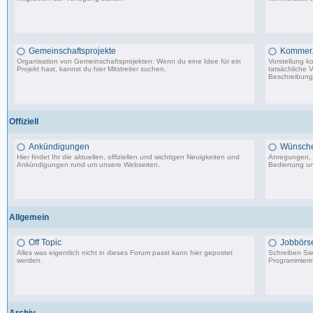
2.288 Beiträge, zuletzt: So 26.04.26 10:14
Gemeinschaftsprojekte
Kommerzi
Organisation von Gemeinschaftsprojekten: Wenn du eine Idee für ein
Vorstellung k
Projekt hast, kannst du hier Mitstreiter suchen.
tatsächliche 
Beschreibunge
29 Beiträge, zuletzt: Mi 10.02.21 22:44
Offiziell
Ankündigungen
Wünsche,
Hier findet Ihr die aktuellen, offiziellen und wichtigen Neuigkeiten und
Anregungen, 
Ankündigungen rund um unsere Webseiten.
Bedienung un
8.553 Beiträge, zuletzt: Di 20.08.19 17:27
Allgemein
Off Topic
Jobbörs
Alles was eigentlich nicht in dieses Forum passt kann hier gepostet
Schreiben Sie 
werden.
Programmierer
87.549 Beiträge, zuletzt: Do 18.12.25 19:15