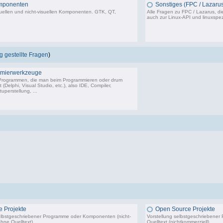
mponenten
Sonstiges (FPC / Lazarus
uellen und nicht-visuellen Komponenten. GTK, QT,
Alle Fragen zu FPC / Lazarus, di
auch zur Linux-API und linuxspez
50 Beiträge, zuletzt: Mi 16.03.22 20:21
5
 gestellte Fragen
)
mierwerkzeuge
 Programmen, die man beim Programmieren oder drum
(Delphi, Visual Studio, etc.), also IDE, Compiler,
uperstellung, ...
18.243 Beiträge, zuletzt: So 14.06.26 09:26
 Projekte
Open Source Projekte
elbstgeschriebener Programme oder Komponenten (nicht-
Vorstellung selbstgeschriebene
hne Quelltext).
Quelltext (nichtkommerziell).