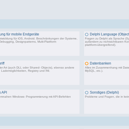
ung für mobile Endgeräte
Delphi Language (Object
twicklung für iOS, Android. Beschränkungen der Systeme,
Fragen zu Delphi als Sprache (Sy
ebugging, Designpatterns, Multi-Plattform
außerdem zu nichtsichtbaren Komp
plattform-übergreifend).
116 Beiträge, zuletzt: Fr 15.03.24 09:18
64.
iff
Datenbanken
aller Art (auch DLL oder Shared- Objects), ebenso andere
Alles im Zusammenhang mit Dat
 Lademöglichkeiten, Registry und INI.
MySQL, etc.).
36.414 Beiträge, zuletzt: Do 04.12.25 12:40
40.4
 API
Sonstiges (Delphi)
stemnahen Windows- Programmierung mit API-Befehlen
Probleme und Fragen, die in kei
28.293 Beiträge, zuletzt: Do 10.08.23 00:09
85.