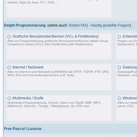
werden. Egal ob Java, C++, Ook!, ...
967 Beiträge, zuletzt: Sa 11.04.26 15:57
Delphi Programmierung
(siehe auch:
Delphi FAQ - Häufig gestellte Fragen
)
Grafische Benutzeroberflächen (VCL & FireMonkey)
Entwickl
Alles zur Programmierung grafischer Benutzeroberflächen mittels Visual
Fragen zur En
Component Library (VCL) oder FireMonkey (alle Plattformen).
Deployment, D
85.478 Beiträge, zuletzt: Mo 17.11.25 18:59
Internet / Netzwerk
Dateizugr
Alles zu Internet und Netzwerk (LAN/WAN) wie HTTP, TCP/IP, FTP, DFÜ,
Dateizugriff 
RAS, ICS und Internetkomponenten (z.B. Indy).
Speicher- und
35.704 Beiträge, zuletzt: Di 07.07.26 08:42
Multimedia / Grafik
Windows
Multimedia-Programmierung, Sound, Video und Grafik: BMP, MP3,
Alles zur sy
(W)DirectX, OpenGL, TImage, TMediaplayer, Qt, GTK usw.
(ohne VCL).
37.356 Beiträge, zuletzt: Do 10.04.25 18:55
Free Pascal / Lazarus