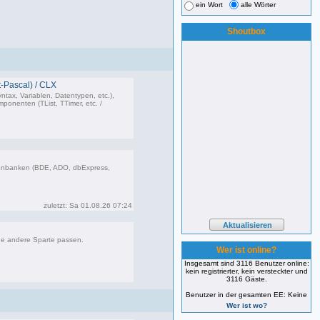
ein Wort
alle Wörter
Shoutbox
-Pascal) / CLX
ntax, Variablen, Datentypen, etc.),
onenten (TList, TTimer, etc. /
473 Beiträge, zuletzt: Do 26.03.26 11:10
enbanken (BDE, ADO, dbExpress,
85 Beiträge, zuletzt: Sa 01.08.26 07:24
zuletzt: Sa 01.08.26 07:24
ne andere Sparte passen.
Wer ist online?
Insgesamt sind 3116 Benutzer online:
kein registrierter, kein versteckter und
181 Beiträge, zuletzt: Fr 12.09.25 09:09
3116 Gäste.
Benutzer in der gesamten EE: Keine
Wer ist wo?