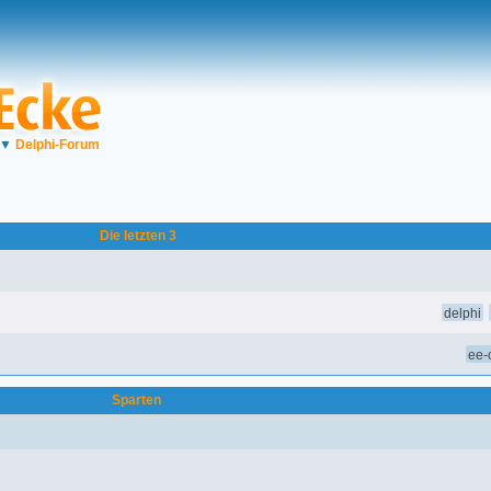
▼
Delphi-Forum
Die letzten 3
delphi
ee-o
Sparten