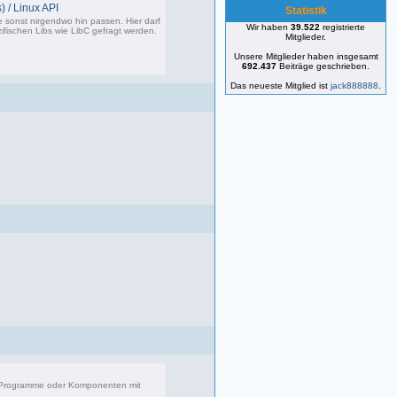
) / Linux API
Statistik
e sonst nirgendwo hin passen. Hier darf
Wir haben
39.522
registrierte
ifischen Libs wie LibC gefragt werden.
Mitglieder.
Unsere Mitglieder haben insgesamt
692.437
Beiträge geschrieben.
87 Beiträge, zuletzt: So 05.01.25 12:18
Das neueste Mitglied ist
jack888888
.
r Programme oder Komponenten mit