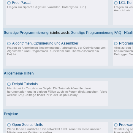
Free Pascal
LCL-Ko
Fragen zur Sprache (Syntax, Variablen, Datentypen, etc.)
Fragen zu vis
Android, etc.
132 Beiträge, zuletzt: Sa 15.07.23 12:49
Sonstige Programmierung
(siehe auch:
Sonstige Programmierung FAQ - Häufig
Algorithmen, Optimierung und Assembler
Program
Fragen zu Algorithmen (implementierte / abstrakte), der Optimierung von
Alles zu den
Algorithmen und Programmen, außerdem zum Thema Assembler in
herum braucht 
Delphi.
Debugger, Set
13.241 Beiträge, zuletzt: Mo 17.11.25 03:06
Allgemeine Hilfen
Delphi Tutorials
Hier findet ihr Tutorials zu Delphi. Die Tutorials könnt ihr direkt
herunterladen und in einigen Fällen auch im Forum direkt ansehen. Viele
weitere FAQ-Beiträge findet Ihr in der
Delphi-Library
!
1.706 Beiträge, zuletzt: Mo 11.09.17 07:44
Projekte
Open Source Units
Freeware
Wenn Ihr eine nützliche Unit entwickelt habt, könnt Ihr diese unseren
Vorstellung s
Mitgliedern zur Verfügung stellen.
kommerziell, o