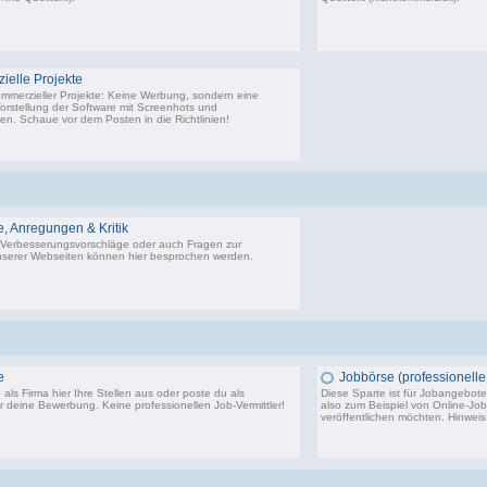
22.443 Beiträge, zuletzt: Di 02.12.25 01:57
9.
elle Projekte
ommerzieller Projekte: Keine Werbung, sondern eine
Vorstellung der Software mit Screenhots und
n. Schaue vor dem Posten in die Richtlinien!
198 Beiträge, zuletzt: Do 18.06.20 11:31
 Anregungen & Kritik
Verbesserungsvorschläge oder auch Fragen zur
serer Webseiten können hier besprochen werden.
14.291 Beiträge, zuletzt: Sa 20.06.26 10:24
e
Jobbörse (professionelle 
als Firma hier Ihre Stellen aus oder poste du als
Diese Sparte ist für Jobangebote 
 deine Bewerbung. Keine professionellen Job-Vermittler!
also zum Beispiel von Online-Jo
veröffentlichen möchten. Hinwei
3.750 Beiträge, zuletzt: Di 24.10.23 14:11
5