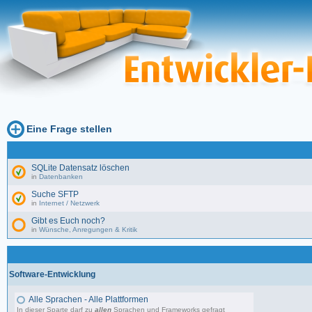
Eine Frage stellen
SQLite Datensatz löschen
in
Datenbanken
Suche SFTP
in
Internet / Netzwerk
Gibt es Euch noch?
in
Wünsche, Anregungen & Kritik
Software-Entwicklung
Alle Sprachen - Alle Plattformen
In dieser Sparte darf zu
allen
Sprachen und Frameworks gefragt