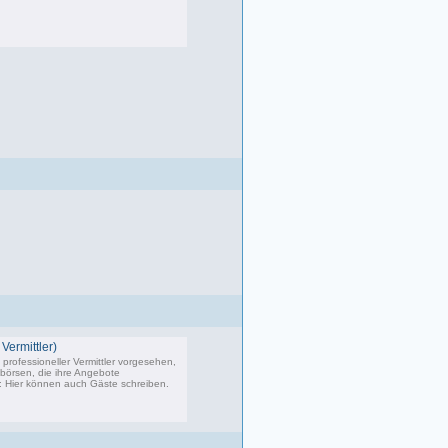
083 Beiträge, zuletzt: Di 22.04.25 17:06
Vermittler)
professioneller Vermittler vorgesehen,
bbörsen, die ihre Angebote
s: Hier können auch Gäste schreiben.
02 Beiträge, zuletzt: Do 04.05.23 10:43