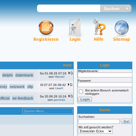
mehr
Login
Mitgliedsname:
Sa 01.08.26 07:24
delphi
datenbank
von
Hänsel
Passwort:
Di 07.07.26 08:42
indy
netzwerk
sftp
von
UweK
Bei jedem Besuch automatisch
einloggen
Sa 20.06.26 10:24
fficial
ee-feedback
von
jaenicke
Suche
Suchwörter:
Wo soll gesucht werden?