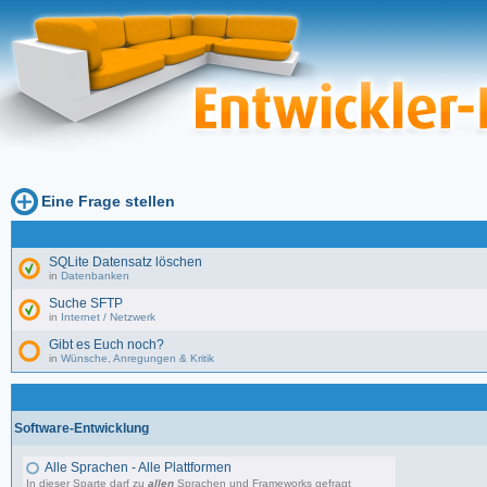
Eine Frage stellen
SQLite Datensatz löschen
in
Datenbanken
Suche SFTP
in
Internet / Netzwerk
Gibt es Euch noch?
in
Wünsche, Anregungen & Kritik
Software-Entwicklung
Alle Sprachen - Alle Plattformen
In dieser Sparte darf zu
allen
Sprachen und Frameworks gefragt