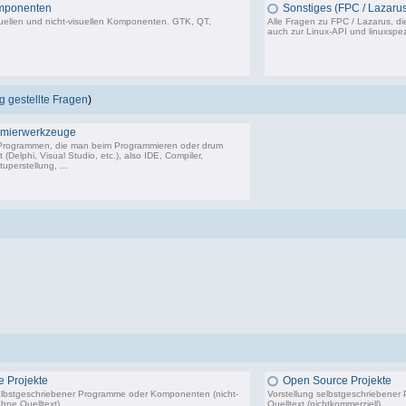
mponenten
Sonstiges (FPC / Lazarus
uellen und nicht-visuellen Komponenten. GTK, QT,
Alle Fragen zu FPC / Lazarus, di
auch zur Linux-API und linuxspez
50 Beiträge, zuletzt: Mi 16.03.22 20:21
5
 gestellte Fragen
)
mierwerkzeuge
 Programmen, die man beim Programmieren oder drum
(Delphi, Visual Studio, etc.), also IDE, Compiler,
uperstellung, ...
18.243 Beiträge, zuletzt: So 14.06.26 09:26
 Projekte
Open Source Projekte
elbstgeschriebener Programme oder Komponenten (nicht-
Vorstellung selbstgeschriebene
hne Quelltext).
Quelltext (nichtkommerziell).