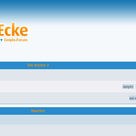
▼
Delphi-Forum
Die letzten 3
delphi
ee-o
Sparten