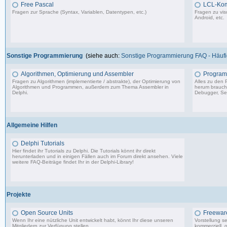
Free Pascal
LCL-Ko
Fragen zur Sprache (Syntax, Variablen, Datentypen, etc.)
Fragen zu vis
Android, etc.
132 Beiträge, zuletzt: Sa 15.07.23 12:49
Sonstige Programmierung
(siehe auch:
Sonstige Programmierung FAQ - Häufig
Algorithmen, Optimierung und Assembler
Program
Fragen zu Algorithmen (implementierte / abstrakte), der Optimierung von
Alles zu den
Algorithmen und Programmen, außerdem zum Thema Assembler in
herum braucht 
Delphi.
Debugger, Set
13.241 Beiträge, zuletzt: Mo 17.11.25 03:06
Allgemeine Hilfen
Delphi Tutorials
Hier findet ihr Tutorials zu Delphi. Die Tutorials könnt ihr direkt
herunterladen und in einigen Fällen auch im Forum direkt ansehen. Viele
weitere FAQ-Beiträge findet Ihr in der
Delphi-Library
!
1.706 Beiträge, zuletzt: Mo 11.09.17 07:44
Projekte
Open Source Units
Freeware
Wenn Ihr eine nützliche Unit entwickelt habt, könnt Ihr diese unseren
Vorstellung s
Mitgliedern zur Verfügung stellen.
kommerziell, o