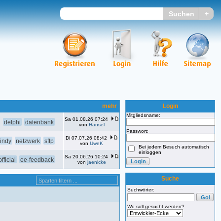
mehr
Login
Mitgliedsname:
Sa 01.08.26 07:24
delphi
datenbank
von
Hänsel
Passwort:
Di 07.07.26 08:42
indy
netzwerk
sftp
von
UweK
Bei jedem Besuch automatisch
einloggen
Sa 20.06.26 10:24
fficial
ee-feedback
von
jaenicke
Suche
Suchwörter:
Wo soll gesucht werden?