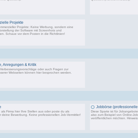
22.443 Beiträge, zuletzt: Di 02.12.25 01:57
9.
elle Projekte
ommerzieller Projekte: Keine Werbung, sondern eine
Vorstellung der Software mit Screenhots und
n. Schaue vor dem Posten in die Richtlinien!
198 Beiträge, zuletzt: Do 18.06.20 11:31
 Anregungen & Kritik
Verbesserungsvorschläge oder auch Fragen zur
serer Webseiten können hier besprochen werden.
14.291 Beiträge, zuletzt: Sa 20.06.26 10:24
e
Jobbörse (professionelle 
als Firma hier Ihre Stellen aus oder poste du als
Diese Sparte ist für Jobangebote 
 deine Bewerbung. Keine professionellen Job-Vermittler!
also zum Beispiel von Online-Jo
veröffentlichen möchten. Hinwei
3.750 Beiträge, zuletzt: Di 24.10.23 14:11
5