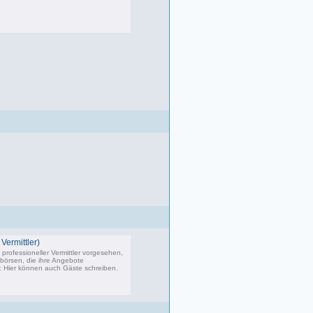
083 Beiträge, zuletzt: Di 22.04.25 17:06
Vermittler)
professioneller Vermittler vorgesehen,
bbörsen, die ihre Angebote
s: Hier können auch Gäste schreiben.
02 Beiträge, zuletzt: Do 04.05.23 10:43