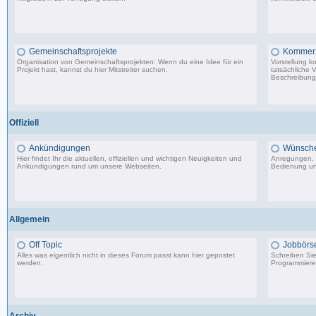
2.288 Beiträge, zuletzt: So 26.04.26 10:14
Gemeinschaftsprojekte
Kommerzi
Organisation von Gemeinschaftsprojekten: Wenn du eine Idee für ein
Vorstellung k
Projekt hast, kannst du hier Mitstreiter suchen.
tatsächliche 
Beschreibunge
29 Beiträge, zuletzt: Mi 10.02.21 22:44
Offiziell
Ankündigungen
Wünsche,
Hier findet Ihr die aktuellen, offiziellen und wichtigen Neuigkeiten und
Anregungen, 
Ankündigungen rund um unsere Webseiten.
Bedienung un
8.553 Beiträge, zuletzt: Di 20.08.19 17:27
Allgemein
Off Topic
Jobbörs
Alles was eigentlich nicht in dieses Forum passt kann hier gepostet
Schreiben Sie 
werden.
Programmierer
87.549 Beiträge, zuletzt: Do 18.12.25 19:15