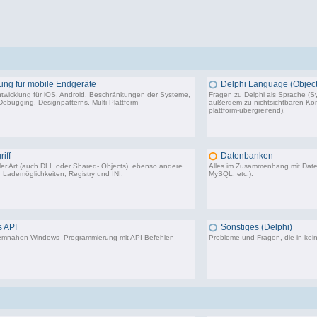
ung für mobile Endgeräte
Delphi Language (Object
twicklung für iOS, Android. Beschränkungen der Systeme,
Fragen zu Delphi als Sprache (Sy
ebugging, Designpatterns, Multi-Plattform
außerdem zu nichtsichtbaren Komp
plattform-übergreifend).
116 Beiträge, zuletzt: Fr 15.03.24 09:18
64.
iff
Datenbanken
aller Art (auch DLL oder Shared- Objects), ebenso andere
Alles im Zusammenhang mit Dat
 Lademöglichkeiten, Registry und INI.
MySQL, etc.).
36.414 Beiträge, zuletzt: Do 04.12.25 12:40
40.4
 API
Sonstiges (Delphi)
stemnahen Windows- Programmierung mit API-Befehlen
Probleme und Fragen, die in kei
28.293 Beiträge, zuletzt: Do 10.08.23 00:09
85.