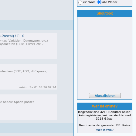
ein Wort
alle Wörter
Shoutbox
-Pascal) / CLX
ntax, Variablen, Datentypen, etc.),
onenten (TList, TTimer, etc. /
473 Beiträge, zuletzt: Do 26.03.26 11:10
enbanken (BDE, ADO, dbExpress,
85 Beiträge, zuletzt: Sa 01.08.26 07:24
zuletzt: Sa 01.08.26 07:24
ne andere Sparte passen.
Wer ist online?
Insgesamt sind 3218 Benutzer online:
kein registrierter, kein versteckter und
181 Beiträge, zuletzt: Fr 12.09.25 09:09
3218 Gäste.
Benutzer in der gesamten EE: Keine
Wer ist wo?