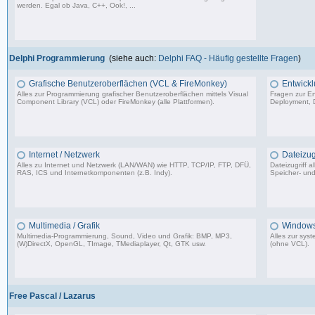
werden. Egal ob Java, C++, Ook!, ...
967 Beiträge, zuletzt: Sa 11.04.26 15:57
Delphi Programmierung
(siehe auch:
Delphi FAQ - Häufig gestellte Fragen
)
Grafische Benutzeroberflächen (VCL & FireMonkey)
Entwickl
Alles zur Programmierung grafischer Benutzeroberflächen mittels Visual
Fragen zur En
Component Library (VCL) oder FireMonkey (alle Plattformen).
Deployment, D
85.478 Beiträge, zuletzt: Mo 17.11.25 18:59
Internet / Netzwerk
Dateizugr
Alles zu Internet und Netzwerk (LAN/WAN) wie HTTP, TCP/IP, FTP, DFÜ,
Dateizugriff 
RAS, ICS und Internetkomponenten (z.B. Indy).
Speicher- und
35.704 Beiträge, zuletzt: Di 07.07.26 08:42
Multimedia / Grafik
Windows
Multimedia-Programmierung, Sound, Video und Grafik: BMP, MP3,
Alles zur sy
(W)DirectX, OpenGL, TImage, TMediaplayer, Qt, GTK usw.
(ohne VCL).
37.356 Beiträge, zuletzt: Do 10.04.25 18:55
Free Pascal / Lazarus