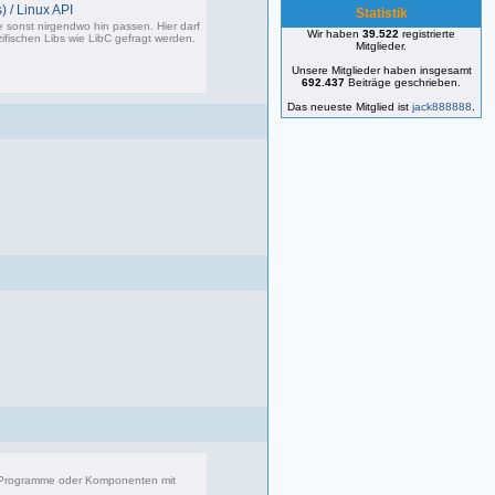
) / Linux API
Statistik
e sonst nirgendwo hin passen. Hier darf
Wir haben
39.522
registrierte
ifischen Libs wie LibC gefragt werden.
Mitglieder.
Unsere Mitglieder haben insgesamt
692.437
Beiträge geschrieben.
87 Beiträge, zuletzt: So 05.01.25 12:18
Das neueste Mitglied ist
jack888888
.
r Programme oder Komponenten mit