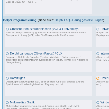
Egal ob Java, C++, Ook!, ...
967 Beiträge, zuletzt: Sa 11.04.26 15:57
Delphi Programmierung
(siehe auch:
Delphi FAQ - Häufig gestellte Fragen
)
Grafische Benutzeroberflächen (VCL & FireMonkey)
Entwic
Alles zur Programmierung grafischer Benutzeroberflächen mittels Visual
Fragen zur
Component Library (VCL) oder FireMonkey (alle Plattformen).
Deployment
85.478 Beiträge, zuletzt: Mo 17.11.25 18:59
Delphi Language (Object-Pascal) / CLX
Intern
Fragen zu Delphi als Sprache (Syntax, Variablen, Datentypen, etc.),
Alles zu I
außerdem zu nichtsichtbaren Komponenten (TList, TTimer, etc. / plattform-
RAS, ICS u
übergreifend).
64.473 Beiträge, zuletzt: Do 26.03.26 11:10
Dateizugriff
Daten
Dateizugriff aller Art (auch DLL oder Shared- Objects), ebenso andere
Alles im 
Speicher- und Lademöglichkeiten, Registry und INI.
etc.).
36.414 Beiträge, zuletzt: Do 04.12.25 12:40
Multimedia / Grafik
Windo
Multimedia-Programmierung, Sound, Video und Grafik: BMP, MP3,
Alles zur 
(W)DirectX, OpenGL, TImage, TMediaplayer, Qt, GTK usw.
VCL).