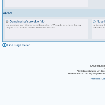
502 Beiträge, zuletzt: Do 04.05.23 10:43
Archiv
Gemeinschaftsprojekte (alt)
Nuss-
Organisation von Gemeinschaftsprojekten: Wenn du eine Idee für ein
In diesem F
Projekt hast, kannst du hier Mitstreiter suchen.
Advents-/A
243 Beiträge, zuletzt: So 07.08.11 02:30
Eine Frage stellen
Entwickler-Ecke
Alle Beiträge stammen von dritt
Entwickler-Ecke und die zugehörigen Webseit
Impressum
|
Dat