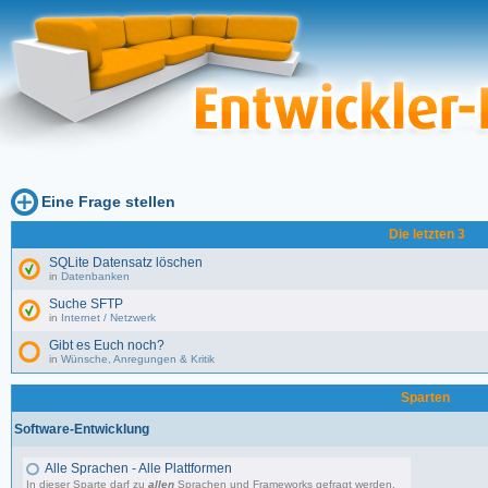
Eine Frage stellen
Die letzten 3
SQLite Datensatz löschen
in
Datenbanken
Suche SFTP
in
Internet / Netzwerk
Gibt es Euch noch?
in
Wünsche, Anregungen & Kritik
Sparten
Software-Entwicklung
Alle Sprachen - Alle Plattformen
In dieser Sparte darf zu
allen
Sprachen und Frameworks gefragt werden.