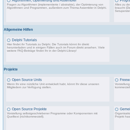
Algorithmen, Optimierung und Assembler
Progr
Fragen zu Algorithmen (implementierte / abstrakte), der Optimierung von
Alles zu d
Algorithmen und Programmen, außerdem zum Thema Assembler in Delphi.
braucht (De
Setuperstel
13.241 Beiträge, zuletzt: Mo 17.11.25 03:06
Allgemeine Hilfen
Delphi Tutorials
Hier findet ihr Tutorials zu Delphi. Die Tutorials könnt ihr direkt
herunterladen und in einigen Fällen auch im Forum direkt ansehen. Viele
weitere FAQ-Beiträge findet Ihr in der
Delphi-Library
!
1.706 Beiträge, zuletzt: Mo 11.09.17 07:44
Projekte
Open Source Units
Freew
Wenn Ihr eine nützliche Unit entwickelt habt, könnt Ihr diese unseren
Vorstellun
Mitgliedern zur Verfügung stellen.
kommerziell
2.288 Beiträge, zuletzt: So 26.04.26 10:14
Open Source Projekte
Gemei
Vorstellung selbstgeschriebener Programme oder Komponenten mit
Organisati
Quelltext (nichtkommerziell).
Projekt has
9.083 Beiträge, zuletzt: Di 22.04.25 17:06