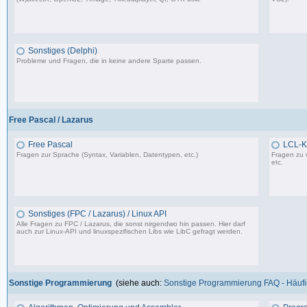
37.356 Beiträge, zuletzt: Do 10.04.25 18:55
Sonstiges (Delphi)
Probleme und Fragen, die in keine andere Sparte passen.
85.181 Beiträge, zuletzt: Fr 12.09.25 09:09
Free Pascal / Lazarus
Free Pascal
LCL-K
Fragen zur Sprache (Syntax, Variablen, Datentypen, etc.)
Fragen zu 
etc.
132 Beiträge, zuletzt: Sa 15.07.23 12:49
Sonstiges (FPC / Lazarus) / Linux API
Alle Fragen zu FPC / Lazarus, die sonst nirgendwo hin passen. Hier darf
auch zur Linux-API und linuxspezifischen Libs wie LibC gefragt werden.
587 Beiträge, zuletzt: So 05.01.25 12:18
Sonstige Programmierung
(siehe auch:
Sonstige Programmierung FAQ - Häufig