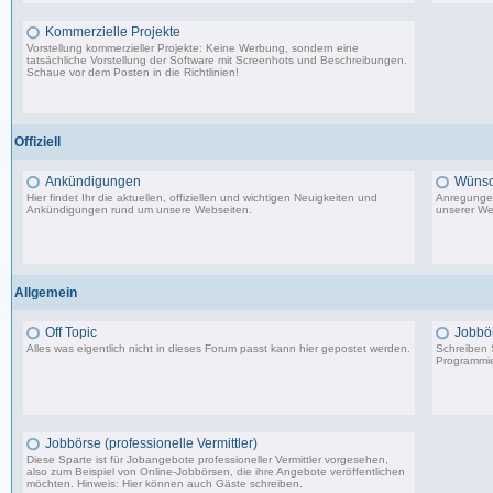
Kommerzielle Projekte
Vorstellung kommerzieller Projekte: Keine Werbung, sondern eine
tatsächliche Vorstellung der Software mit Screenhots und Beschreibungen.
Schaue vor dem Posten in die Richtlinien!
198 Beiträge, zuletzt: Do 18.06.20 11:31
Offiziell
Ankündigungen
Wünsc
Hier findet Ihr die aktuellen, offiziellen und wichtigen Neuigkeiten und
Anregungen
Ankündigungen rund um unsere Webseiten.
unserer We
8.553 Beiträge, zuletzt: Di 20.08.19 17:27
Allgemein
Off Topic
Jobbö
Alles was eigentlich nicht in dieses Forum passt kann hier gepostet werden.
Schreiben S
Programmie
87.549 Beiträge, zuletzt: Do 18.12.25 19:15
Jobbörse (professionelle Vermittler)
Diese Sparte ist für Jobangebote professioneller Vermittler vorgesehen,
also zum Beispiel von Online-Jobbörsen, die ihre Angebote veröffentlichen
möchten. Hinweis: Hier können auch Gäste schreiben.